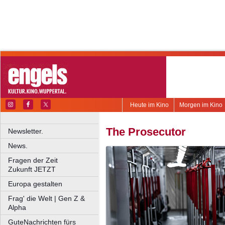
Heute im Kino
Morgen im Kino
The Prosecutor
Newsletter.
News.
Fragen der Zeit
Zukunft JETZT
Europa gestalten
Frag' die Welt | Gen Z &
Alpha
GuteNachrichten fürs