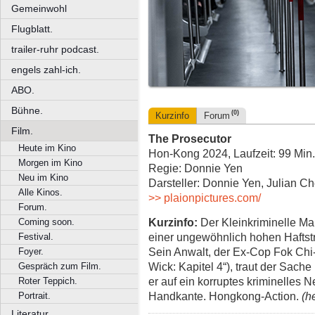
Gemeinwohl
Flugblatt.
trailer-ruhr podcast.
engels zahl-ich.
ABO.
Bühne.
(0)
Kurzinfo
Forum
Film.
The Prosecutor
Heute im Kino
Hon-Kong 2024, Laufzeit: 99 Min
Morgen im Kino
Regie: Donnie Yen
Neu im Kino
Darsteller: Donnie Yen, Julian C
Alle Kinos.
>> plaionpictures.com/
Forum.
Kurzinfo:
Der Kleinkriminelle Ma
Coming soon.
einer ungewöhnlich hohen Haftstraf
Festival.
Sein Anwalt, der Ex-Cop Fok Chi
Foyer.
Wick: Kapitel 4“), traut der Sache
Gespräch zum Film.
er auf ein korruptes kriminelles 
Roter Teppich.
Handkante. Hongkong-Action.
(h
Portrait.
Literatur.