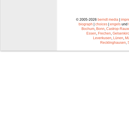
© 2005-2026
berndt media
|
impr
biograph
|
choices
|
engels
und
Bochum
,
Bonn
,
Castrop-Raux
Essen
,
Frechen
,
Gelsenkir
Leverkusen
,
Lünen
,
Mü
Recklinghausen
,