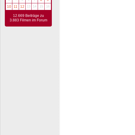
10
11
12
13
14
15
16
12.669 Beiträge zu
3.883 Filmen im Forum