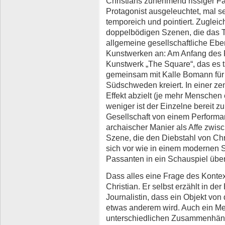
Christians zunehmend rissiger Fas
Protagonist ausgeleuchtet, mal s
temporeich und pointiert. Zuglei
doppelbödigen Szenen, die das Th
allgemeine gesellschaftliche Ebe
Kunstwerken an: Am Anfang des 
Kunstwerk „The Square“, das es t
gemeinsam mit Kalle Bomann fü
Südschweden kreiert. In einer ze
Effekt abzielt (je mehr Menschen
weniger ist der Einzelne bereit zu
Gesellschaft von einem Performan
archaischer Manier als Affe zwis
Szene, die den Diebstahl von Ch
sich vor wie in einem modernen 
Passanten in ein Schauspiel über
Dass alles eine Frage des Kontex
Christian. Er selbst erzählt in d
Journalistin, dass ein Objekt vo
etwas anderem wird. Auch ein Men
unterschiedlichen Zusammenhäng