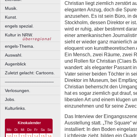
Christian liegt ziemlich zerstört 
Musik.
eleganten Anzug, doch die Spuren
anzusehen. Es ist sein Büro, in d
Kunst.
Stockholm, dessen Direktor er ist
engels spezial.
wird er ruhig, aber bestimmt daran 
einer amerikanischen Journalisti
Kultur in NRW.
sieht er wieder ganz manierlich a
engels-Thema.
eloquent von kunsttheoretischen
Ein Mensch, zwei Räume, zwei R
Auswahl.
und Rollen für Christian (Claes Ba
Augenblick
wandert: als eleganter Passant i
Zuletzt gelacht: Cartoons.
Vater seiner beiden Töchter in s
Direktor im Museum, bei Empfäng
––––––––––––––––––––
Christian beherrscht den Umgang 
Verlosungen.
hat es sogar ziemlich gut drauf, 
liberalen Art und einem klugen u
Jobs.
einzunehmen und für seine Zwe
Kulturlinks.
Das Interview der Eingangsszene
Ausstellung statt. „The Square“
Kinokalender
installiert: In den Boden eingela
Mo
Di
Mi
Do
Fr
Sa
So
Lichtleiste zieht, bilden ein Quad
10
11
12
13
14
15
16