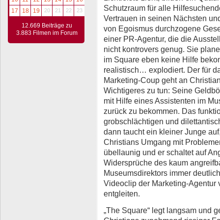
Schutzraum für alle Hilfesuchend
17
18
19
20
21
22
23
Vertrauen in seinen Nächsten und 
12.669 Beiträge zu
von Egoismus durchzogene Gesell
3.883 Filmen im Forum
einer PR-Agentur, die die Ausstel
nicht kontrovers genug. Sie plan
im Square eben keine Hilfe beko
realistisch… explodiert. Der fü
Marketing-Coup geht an Christian
Wichtigeres zu tun: Seine Geldbö
mit Hilfe eines Assistenten im M
zurück zu bekommen. Das funktio
grobschlächtigen und dilettantisc
dann taucht ein kleiner Junge auf,
Christians Umgang mit Problemen
übellaunig und er schaltet auf Angr
Widersprüche des kaum angreifb
Museumsdirektors immer deutlich
Videoclip der Marketing-Agentur v
entgleiten.
„The Square“ legt langsam und ge