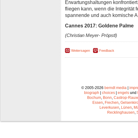
Erwartungshaltungen konfrontier
fliegen kann, wenn die Integrität f
spannende und auch komische Ar
Cannes 2017: Goldene Palme
(Christian Meyer- Pröpstl)
Weitersagen
Feedback
© 2005-2026
berndt media
|
impr
biograph
|
choices
|
engels
und
Bochum
,
Bonn
,
Castrop-Raux
Essen
,
Frechen
,
Gelsenkir
Leverkusen
,
Lünen
,
Mü
Recklinghausen
,