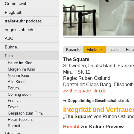
Gemeinwohl
Flugblatt.
trailer-ruhr podcast.
engels zahl-ich.
ABO.
Bühne.
Kurzinfo
Filmkritik
Trailer
For
Film.
The Square
Heute im Kino
Schweden, Deutschland, Frankrei
Morgen im Kino
Min., FSK 12
Neu im Kino
Regie: Ruben Östlund
Alle Kinos.
Darsteller: Claes Bang, Elisabet
Forum.
>> thesquare-film.de
Coming soon.
Doppelbödige Gesellschaftskritik
Festival.
Foyer.
Integrität und Vertraue
Gespräch zum Film.
„
The Square
“ von Ruben Östlun
Roter Teppich.
Portrait.
Bericht
zur Kölner Preview
Literatur.