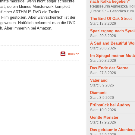
 mittelmässige, wenn nicht sogar schlechte
nach Kafka begeben“
Regisseurin Agnieszka Hol
fast, so ein kleines Meisterwerk komplett
„Franz K.“ – Gespräch zum 
auf einer ARTHAUS DVD die Trailer
 Film gestoßen. Aber wahrscheinlich ist der
The End Of Oak Street
no gewesen. Natürlich bekommt man die DVD
Start: 13.8.2026
ih. Aber immerhin bei Amazon.
Spaziergang nach Syra
Start: 20.8.2026
A Sad and Beautiful Wo
Start: 20.8.2026
Drucken
Im Spiegel meiner Mutt
Start: 20.8.2026
Das Ende der Sterne
Start: 27.8.2026
Vaterland
Start: 3.9.2026
Diamanti
Start: 3.9.2026
Frühstück bei Audrey
Start: 10.9.2026
Gentle Monster
Start: 17.9.2026
Das geträumte Abenteu
Start: 24.9.2026