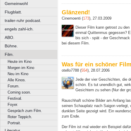
Gemeinwohl
Glänzend!
Flugblatt.
Cinemoenti (
173
), 27.03.2009
trailer-ruhr podcast.
Dieser Film kann getrost zu den
engels zahl-ich.
einmal Quittenmus gegessen? Er
ABO.
bis sich - spät - der Geschmack e
bei diesem Film.
Bühne.
Film.
Heute im Kino
Was für ein schöner Fil
Morgen im Kino
otello7788 (
554
), 28.07.2006
Neu im Kino
Jede der vier Geschichten, die d
Alle Kinos.
schön. Es tut unendlich gut, wir
Forum.
Gesichtern zu sehen (Nur der gro
Coming soon.
Festival.
Rauschhaft schöne Bilder am Anfang las
Foyer.
seinen Schauplatz nach Saigon verlegt, w
Gespräch zum Film.
dunklen Seite gezeigt wird. Ein wundersc
zum Ende.
Roter Teppich.
Portrait.
Der Film ist mal wieder ein Beispiel dafü
Literatur.