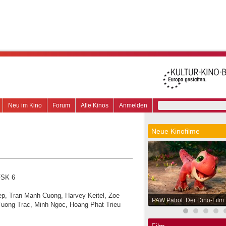
Neu im Kino
Forum
Alle Kinos
Anmelden
Neue Kinofilme
FSK 6
ep, Tran Manh Cuong, Harvey Keitel, Zoe
PAW Patrol: Der Dino-Film
Tuong Trac, Minh Ngoc, Hoang Phat Trieu
Film.