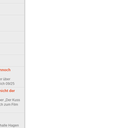
ennoch
er über
pich 09/25
nicht der
er „Der Kuss
ch zum Film
thalle Hagen