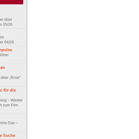
er über
m 05/26
 im
er 04/26
mpulse
ölner
 an
 über „Rose“
 für die
berg – Wieder
ch zum Film
nema Day –
ne Suche