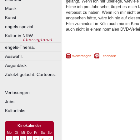
gelangt. Wenn ich mir überlege, wieviele
Filme ich pro Jahr sehe, ärgert es mich 
Musik.
verpasst zu haben. Wenn ich mir nicht 
Kunst.
angesehen hätte, wäre ich nie auf diesen
Film zumindest in Köln auch nie im Ki
engels spezial.
auch nicht in einem normalen DVD-Verle
Kultur in NRW.
engels-Thema.
Auswahl.
Weitersagen
Feedback
Augenblick
Zuletzt gelacht: Cartoons.
––––––––––––––––––––
Verlosungen.
Jobs.
Kulturlinks.
Kinokalender
Mo
Di
Mi
Do
Fr
Sa
So
3
4
5
6
7
8
9