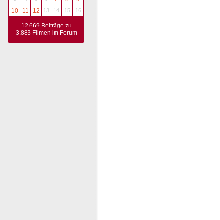
10
11
12
13
14
15
16
12.669 Beiträge zu
3.883 Filmen im Forum