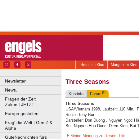
Heute im Kino
Morgen im Kino
Three Seasons
Newsletter.
News.
(2)
Kurzinfo
Forum
Fragen der Zeit
Three Seasons
Zukunft JETZT
USA/Vietnam 1998, Laufzeit: 110 Min., 
Europa gestalten
Regie: Tony Bui
Darsteller: Don Duong , Nguyen Ngoc Hi
Frag' die Welt | Gen Z &
Bui, Nguyen Huu Duoc, Diem Kieu, Bui 
Alpha
Meine Meinung zu diesem Film
GuteNachrichten fürs