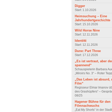
Digger
Start: 1.10.2026
Heimsuchung – Eine
Jahrhundertgeschichte
Start: 15.10.2026
Wild Horse Nine
Start: 12.11.2026
Identitti
Start: 12.11.2026
Dune: Part Three
Start: 17.12.2026
„Es ist vertraut, aber d
spannend“
Schauspielerin Barbara Au
„Miroirs No. 3“ – Roter Tep
„Das Leben ist absurd, 
Film“
Regisseur Elmar Imanov üb
des Grashüpfers“ – Gesprä
08/25
Hagener Bühne für den
Filmnachwuchs
„Eat My Shorts“ in der Stad