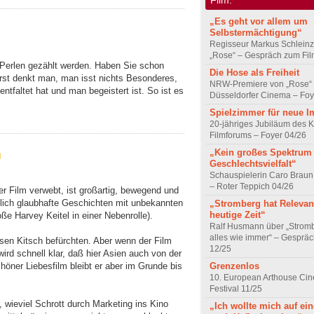
„Es geht vor allem um
Selbstermächtigung“
Regisseur Markus Schleinz
„Rose“ – Gespräch zum Fil
 Perlen gezählt werden. Haben Sie schon
Die Hose als Freiheit
st denkt man, man isst nichts Besonderes,
NRW-Premiere von „Rose“
ntfaltet hat und man begeistert ist. So ist es
Düsseldorfer Cinema – Foy
Spielzimmer für neue I
20-jähriges Jubiläum des K
Filmforums – Foyer 04/26
m
„Kein großes Spektrum
Geschlechtsvielfalt“
Schauspielerin Caro Braun
– Roter Teppich 04/26
er Film verwebt, ist großartig, bewegend und
klich glaubhafte Geschichten mit unbekannten
„Stromberg hat Relevanz
heutige Zeit“
ße Harvey Keitel in einer Nebenrolle).
Ralf Husmann über „Strom
alles wie immer“ – Gesprä
sen Kitsch befürchten. Aber wenn der Film
12/25
ird schnell klar, daß hier Asien auch von der
Grenzenlos
höner Liebesfilm bleibt er aber im Grunde bis
10. European Arthouse Ci
Festival 11/25
r, wieviel Schrott durch Marketing ins Kino
„Ich wollte mich auf ei