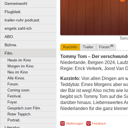
Gemeinwohl
Flugblatt.
trailer-ruhr podcast.
engels zahl-ich.
ABO.
Tom
Bühne.
(0)
Kurzinfo
Trailer
Forum
Film.
Tommy Tom – Der verschwund
Heute im Kino
Niederlande, Belgien 2024, Laufz
Morgen im Kino
Regie: Erick Verkerk, Joost Van
Neu im Kino
Kurzinfo:
Von allen Dingen am we
Alle Kinos.
Teddybär. Eines Morgens aber wa
Forum.
der Bär ist weg! Also nichts wie 
Coming soon.
begibt sich Tommy Tom auf die S
Festival.
darüber hinaus. Liebenswertes A
Foyer.
Niederlanden für die ganz klein
Gespräch zum Film.
Roter Teppich.
Portrait.
Weitersagen
Feedback
Literatur.