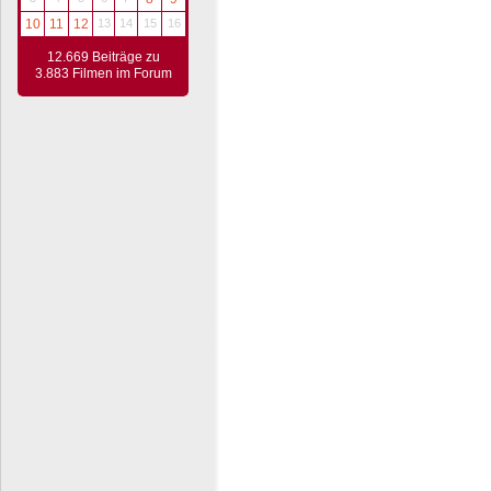
10
11
12
13
14
15
16
12.669 Beiträge zu
3.883 Filmen im Forum