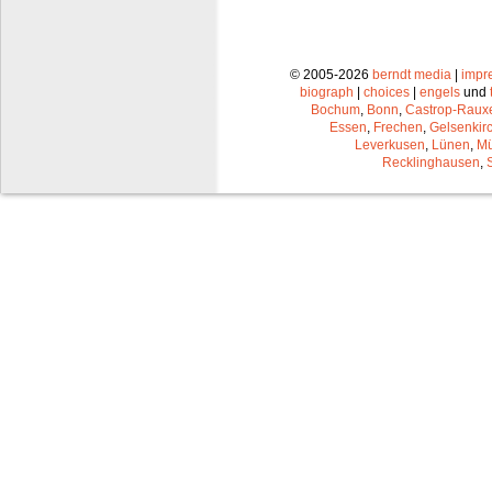
© 2005-2026
berndt media
|
impr
biograph
|
choices
|
engels
und
Bochum
,
Bonn
,
Castrop-Raux
Essen
,
Frechen
,
Gelsenkir
Leverkusen
,
Lünen
,
Mü
Recklinghausen
,