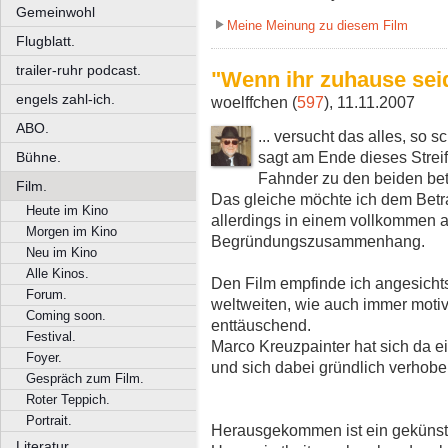
Gemeinwohl
Meine Meinung zu diesem Film
Flugblatt.
trailer-ruhr podcast.
"Wenn ihr zuhause seid 
engels zahl-ich.
woelffchen (
597
), 11.11.2007
ABO.
... versucht das alles, so 
sagt am Ende dieses Streif
Bühne.
Fahnder zu den beiden bet
Film.
Das gleiche möchte ich dem Betr
Heute im Kino
allerdings in einem vollkommen 
Morgen im Kino
Begründungszusammenhang.
Neu im Kino
Alle Kinos.
Den Film empfinde ich angesicht
Forum.
weltweiten, wie auch immer moti
Coming soon.
enttäuschend.
Festival.
Marco Kreuzpainter hat sich da e
Foyer.
und sich dabei gründlich verhobe
Gespräch zum Film.
Roter Teppich.
Portrait.
Herausgekommen ist ein gekünstel
Literatur.