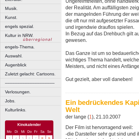
Ungereimtheiten, ohne handwerkli
der Realität. Am auffälligsten ze
Musik.
der mangelnden Führung der weit
Kunst.
die oft nur mit aufgesetzter Fas
engels spezial.
und irgendwie drauflos spielen.
In Bezug auf das Drehbuch gilt a
Kultur in NRW.
gewesen.
engels-Thema.
Das Ganze ist um so bedauerliche
Auswahl.
wichtiges Thema handelt, welches
Augenblick
Meisters, und nicht eines Anfänger
Zuletzt gelacht: Cartoons.
Gut gezielt, aber voll daneben!
––––––––––––––––––––
Verlosungen.
Jobs.
Ein bedrückendes Kapit
Welt
Kulturlinks.
der lange (
1
), 21.10.2007
Kinokalender
Der Film ist hervorragend weil:
Mo
Di
Mi
Do
Fr
Sa
So
-die Darsteller sehr gut sind und 
3
4
5
6
7
8
9