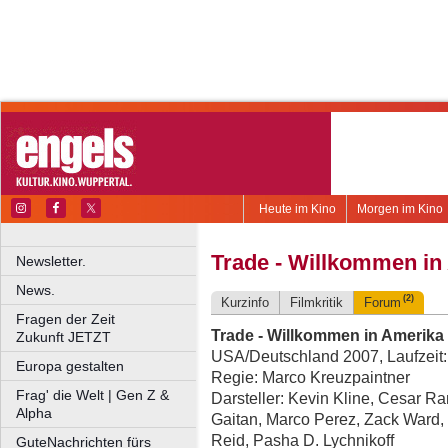
Heute im Kino
Morgen im Kino
Trade - Willkommen in
Newsletter.
News.
(2)
Kurzinfo
Filmkritik
Forum
Fragen der Zeit
Trade - Willkommen in Amerika
Zukunft JETZT
USA/Deutschland 2007, Laufzeit:
Europa gestalten
Regie: Marco Kreuzpaintner
Frag' die Welt | Gen Z &
Darsteller: Kevin Kline, Cesar R
Alpha
Gaitan, Marco Perez, Zack Ward, 
Reid, Pasha D. Lychnikoff
GuteNachrichten fürs