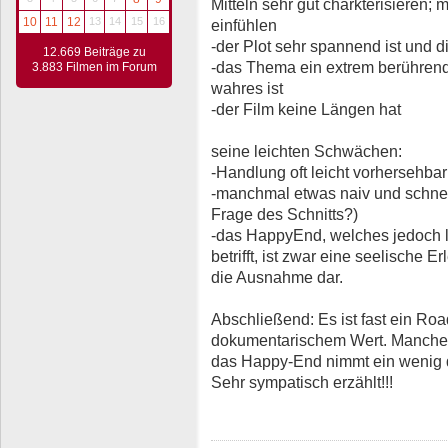
Mitteln sehr gut charkterisieren; 
10
11
12
13
14
15
16
einfühlen
-der Plot sehr spannend ist und 
12.669 Beiträge zu
-das Thema ein extrem berührend
3.883 Filmen im Forum
wahres ist
-der Film keine Längen hat
seine leichten Schwächen:
-Handlung oft leicht vorhersehba
-manchmal etwas naiv und schnel
Frage des Schnitts?)
-das HappyEnd, welches jedoch le
betrifft, ist zwar eine seelische Er
die Ausnahme dar.
Abschließend: Es ist fast ein Ro
dokumentarischem Wert. Manches 
das Happy-End nimmt ein wenig 
Sehr sympatisch erzählt!!!