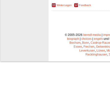
Weitersagen
Feedback
© 2005-2026
berndt media
|
impr
biograph
|
choices
|
engels
und
Bochum
,
Bonn
,
Castrop-Raux
Essen
,
Frechen
,
Gelsenkir
Leverkusen
,
Lünen
,
Mü
Recklinghausen
,