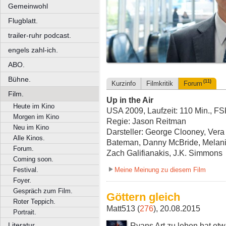
Gemeinwohl
Flugblatt.
trailer-ruhr podcast.
engels zahl-ich.
ABO.
Bühne.
(11)
Kurzinfo
Filmkritik
Forum
Film.
Up in the Air
Heute im Kino
USA 2009, Laufzeit: 110 Min., FS
Morgen im Kino
Regie: Jason Reitman
Neu im Kino
Darsteller: George Clooney, Ver
Alle Kinos.
Bateman, Danny McBride, Melanie
Forum.
Zach Galifianakis, J.K. Simmons
Coming soon.
Meine Meinung zu diesem Film
Festival.
Foyer.
Gespräch zum Film.
Göttern gleich
Roter Teppich.
Matt513 (
276
), 20.08.2015
Portrait.
Ryans Art zu leben hat et
Literatur.