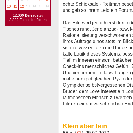
echte Schicksale - Reitman beset
10
11
12
13
14
15
16
und gab so ihrem Leid ein Forum
12.669 Beiträge zu
3.883 Filmen im Forum
Das Bild wird jedoch erst durch d
Tisches rund. Jene anzug- bzw. 
Rationalisierung verschworenen 
ihres Auftrags eines stets im Bli
sich zu wissen, den die Hunde b
kalte Logik dieses Systems, besse
Tief im Inneren einsam, betäuben
Check-ins menschliches Gefühl. Zu
Und vor herben Enttäuschungen ge
mal einem gottgleichen Ryan der
Olymp der selbstvergessenen Dist
Bruder, dem Love Interest ein L
Mitmenschen Mensch zu werden. 
Film zu einem versöhnlichen End
Klein aber fein
Bijan (
32
), 25.07.2010