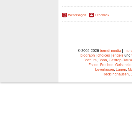
Weitersagen
Feedback
© 2005-2026
berndt media
|
impr
biograph
|
choices
|
engels
und
Bochum
,
Bonn
,
Castrop-Raux
Essen
,
Frechen
,
Gelsenkir
Leverkusen
,
Lünen
,
Mü
Recklinghausen
,