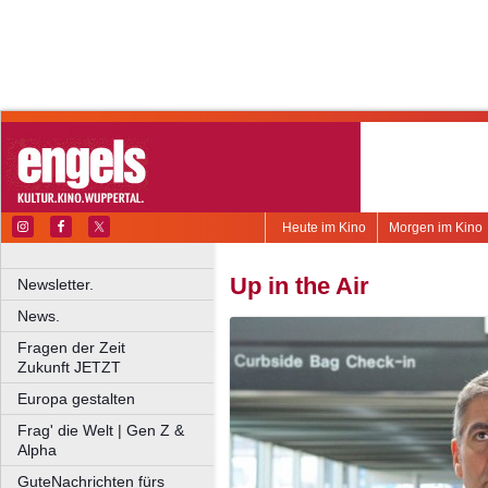
Heute im Kino
Morgen im Kino
Up in the Air
Newsletter.
News.
Fragen der Zeit
Zukunft JETZT
Europa gestalten
Frag' die Welt | Gen Z &
Alpha
GuteNachrichten fürs