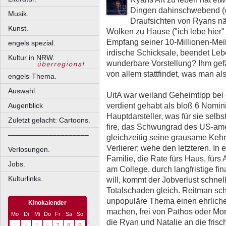
Dingen dahinschwebend (w
Musik.
Draufsichten von Ryans nä
Kunst.
Wolken zu Hause ("ich lebe hier"
Empfang seiner 10-Millionen-Meil
engels spezial.
irdische Schicksale, beendet Leb
Kultur in NRW.
wunderbare Vorstellung? Ihm gefäl
von allem stattfindet, was man a
engels-Thema.
Auswahl.
UitA war weiland Geheimtipp bei
verdient gehabt als bloß 6 Nomini
Augenblick
Hauptdarsteller, was für sie selbs
Zuletzt gelacht: Cartoons.
fire, das Schwungrad des US-ame
––––––––––––––––––––
gleichzeitig seine grausame Keh
Verlierer; wehe den letzteren. I
Verlosungen.
Familie, die Rate fürs Haus, fürs
Jobs.
am College, durch langfristige fi
Kulturlinks.
will, kommt der Jobverlust schnel
Totalschaden gleich. Reitman sch
unpopuläre Thema einen ehrliche
Kinokalender
machen, frei von Pathos oder Mor
Mo
Di
Mi
Do
Fr
Sa
So
die Ryan und Natalie an die frisch
3
4
5
6
7
8
9