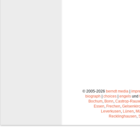
© 2005-2026
berndt media
|
impr
biograph
|
choices
|
engels
und
Bochum
,
Bonn
,
Castrop-Raux
Essen
,
Frechen
,
Gelsenkir
Leverkusen
,
Lünen
,
Mü
Recklinghausen
,