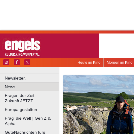
Heute im Kino
Morgen im Kino
Newsletter.
News.
Fragen der Zeit
Zukunft JETZT
Europa gestalten
Frag' die Welt | Gen Z &
Alpha
GuteNachrichten fürs