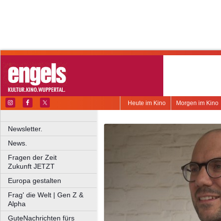
Heute im Kino
Morgen im Kino
Newsletter.
News.
Fragen der Zeit
Zukunft JETZT
Europa gestalten
Frag' die Welt | Gen Z &
Alpha
GuteNachrichten fürs