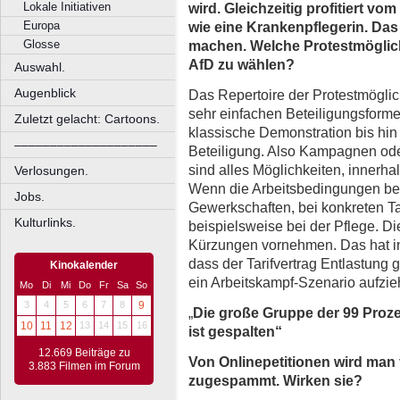
wird. Gleichzeitig profitiert vo
Lokale Initiativen
wie eine Krankenpflegerin. D
Europa
machen. Welche Protestmöglich
Glosse
AfD zu wählen?
Auswahl.
Augenblick
Das Repertoire der Protestmöglichk
sehr einfachen Beteiligungsformen
Zuletzt gelacht: Cartoons.
klassische Demonstration bis hin
––––––––––––––––––––
Beteiligung. Also Kampagnen ode
sind alles Möglichkeiten, innerha
Verlosungen.
Wenn die Arbeitsbedingungen betr
Jobs.
Gewerkschaften, bei konkreten Ta
Kulturlinks.
beispielsweise bei der Pflege. Di
Kürzungen vornehmen. Das hat in 
dass der Tarifvertrag Entlastung
Kinokalender
ein Arbeitskampf-Szenario aufzi
Mo
Di
Mi
Do
Fr
Sa
So
3
4
5
6
7
8
9
„
Die große Gruppe der 99 Proz
10
11
12
13
14
15
16
ist gespalten
“
12.669 Beiträge zu
Von Onlinepetitionen wird man 
3.883 Filmen im Forum
zugespammt. Wirken sie?