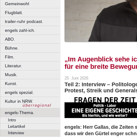
Gemeinwohl
Flugblatt.
trailer-ruhr podcast.
engels zahl-ich.
ABO.
Bühne.
Film.
„Im Augenblick sehe ic
für eine breite Bewegu
Literatur.
Musik.
25. Juni 2026
Kunst.
Teil 2: Interview – Politolo
Protest, Streik und General
engels spezial.
Kultur in NRW.
engels-Thema.
Intro
engels: Herr Gallas, die Zeiten 
Leitartikel
dass wir den Gürtel enger sch
Interview