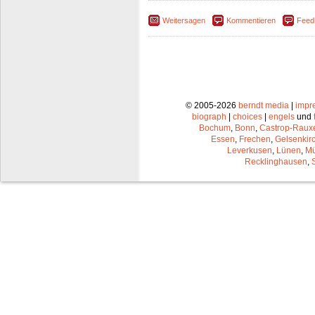
Weitersagen
Kommentieren
Feed
© 2005-2026
berndt media
|
impr
biograph
|
choices
|
engels
und
Bochum
,
Bonn
,
Castrop-Raux
Essen
,
Frechen
,
Gelsenkir
Leverkusen
,
Lünen
,
Mü
Recklinghausen
,