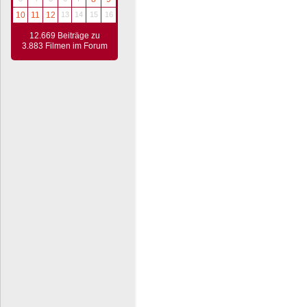
10
11
12
13
14
15
16
12.669 Beiträge zu
3.883 Filmen im Forum