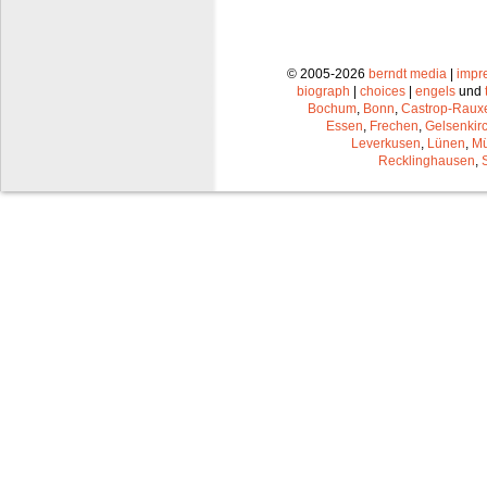
© 2005-2026
berndt media
|
impr
biograph
|
choices
|
engels
und
Bochum
,
Bonn
,
Castrop-Raux
Essen
,
Frechen
,
Gelsenkir
Leverkusen
,
Lünen
,
Mü
Recklinghausen
,