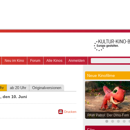
Neu im Kino
Forum
Alle Kinos
Anmelden
Neue Kinofilme
Uhr
ab 20 Uhr
Originalversionen
 den 10. Juni
Drucken
PAW Patrol: Der Dino-Film
Film.