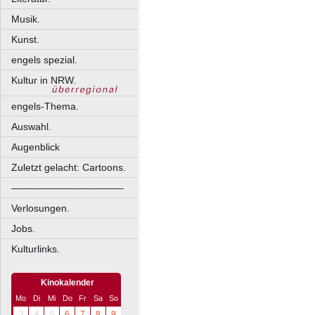
Musik.
Kunst.
engels spezial.
Kultur in NRW.
engels-Thema.
Auswahl.
Augenblick
Zuletzt gelacht: Cartoons.
––––––––––––––––––––
Verlosungen.
Jobs.
Kulturlinks.
Kinokalender
Mo
Di
Mi
Do
Fr
Sa
So
3
4
5
6
7
8
9