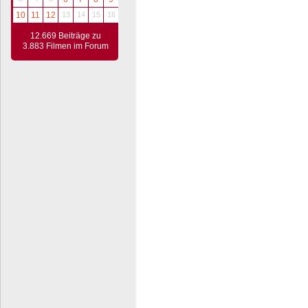
10
11
12
13
14
15
16
12.669 Beiträge zu
3.883 Filmen im Forum