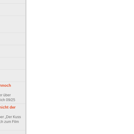
ennoch
er über
pich 09/25
nicht der
er „Der Kuss
ch zum Film