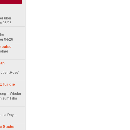
er über
m 05/26
 im
er 04/26
mpulse
ölner
 an
 über „Rose“
 für die
berg – Wieder
ch zum Film
nema Day –
ne Suche