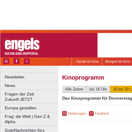
Heute im Kino
Morgen im Kino
Kinoprogramm
Newsletter.
News.
Alle Zeiten
bis 16 Uhr
16 bis 20 
Fragen der Zeit
Das Kinoprogramm für Donnerstag,
Zukunft JETZT
Europa gestalten
Weitersagen
Feedback
Frag' die Welt | Gen Z &
Alpha
GuteNachrichten fürs