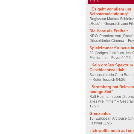
„Es geht vor allem um
Selbstermächtigung“
Regisseur Markus Schleinz
„Rose“ – Gespräch zum Fil
Die Hose als Freiheit
NRW-Premiere von „Rose“
Düsseldorfer Cinema – Foy
Spielzimmer für neue I
20-jähriges Jubiläum des K
Filmforums – Foyer 04/26
„Kein großes Spektrum
Geschlechtsvielfalt“
Schauspielerin Caro Braun
– Roter Teppich 04/26
„Stromberg hat Relevanz
heutige Zeit“
Ralf Husmann über „Strom
alles wie immer“ – Gesprä
12/25
Grenzenlos
10. European Arthouse Ci
Festival 11/25
„Ich wollte mich auf ei