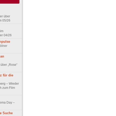
er über
m 05/26
 im
er 04/26
mpulse
ölner
 an
 über „Rose“
 für die
berg – Wieder
ch zum Film
nema Day –
ne Suche