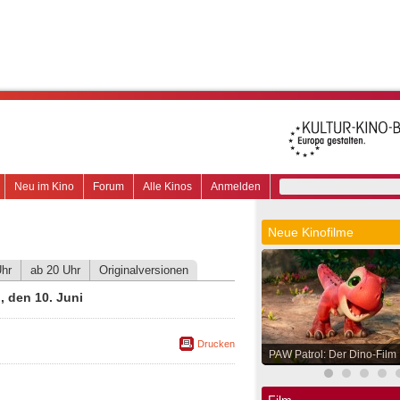
Neu im Kino
Forum
Alle Kinos
Anmelden
Neue Kinofilme
Uhr
ab 20 Uhr
Originalversionen
 den 10. Juni
Drucken
PAW Patrol: Der Dino-Film
Film.