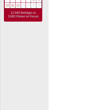
10
11
12
13
14
15
16
12.669 Beiträge zu
3.883 Filmen im Forum