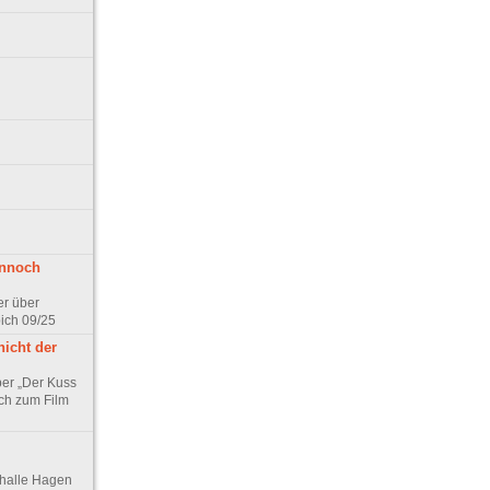
ennoch
er über
pich 09/25
nicht der
er „Der Kuss
ch zum Film
thalle Hagen