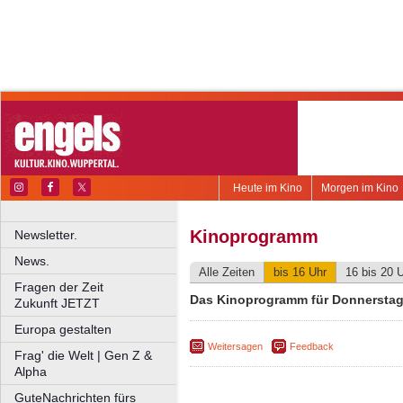
Heute im Kino
Morgen im Kino
Kinoprogramm
Newsletter.
News.
Alle Zeiten
bis 16 Uhr
16 bis 20 
Fragen der Zeit
Das Kinoprogramm für Donnerstag,
Zukunft JETZT
Europa gestalten
Weitersagen
Feedback
Frag' die Welt | Gen Z &
Alpha
GuteNachrichten fürs