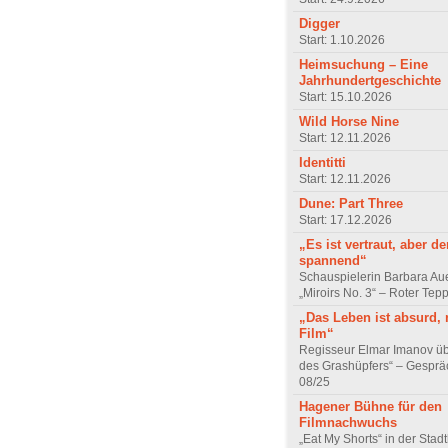
Digger
Start: 1.10.2026
Heimsuchung – Eine
Jahrhundertgeschichte
Start: 15.10.2026
Wild Horse Nine
Start: 12.11.2026
Identitti
Start: 12.11.2026
Dune: Part Three
Start: 17.12.2026
„Es ist vertraut, aber d
spannend“
Schauspielerin Barbara Au
„Miroirs No. 3“ – Roter Tep
„Das Leben ist absurd, 
Film“
Regisseur Elmar Imanov üb
des Grashüpfers“ – Gesprä
08/25
Hagener Bühne für den
Filmnachwuchs
„Eat My Shorts“ in der Stad