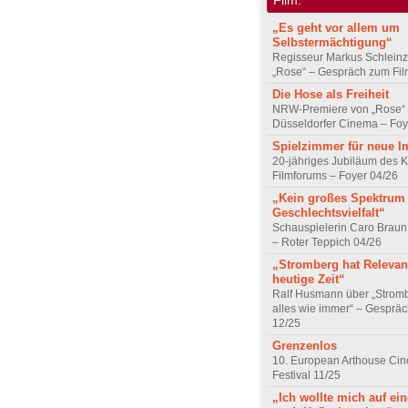
„Es geht vor allem um
Selbstermächtigung“
Regisseur Markus Schleinz
„Rose“ – Gespräch zum Fil
Die Hose als Freiheit
NRW-Premiere von „Rose“
Düsseldorfer Cinema – Foy
Spielzimmer für neue I
20-jähriges Jubiläum des K
Filmforums – Foyer 04/26
„Kein großes Spektrum
Geschlechtsvielfalt“
Schauspielerin Caro Braun
– Roter Teppich 04/26
„Stromberg hat Relevanz
heutige Zeit“
Ralf Husmann über „Strom
alles wie immer“ – Gesprä
12/25
Grenzenlos
10. European Arthouse Ci
Festival 11/25
„Ich wollte mich auf ei