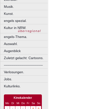
Musik.
Kunst.
engels spezial.
Kultur in NRW.
engels-Thema.
Auswahl.
Augenblick
Zuletzt gelacht: Cartoons.
––––––––––––––––––––
Verlosungen.
Jobs.
Kulturlinks.
Kinokalender
Mo
Di
Mi
Do
Fr
Sa
So
3
4
5
6
7
8
9