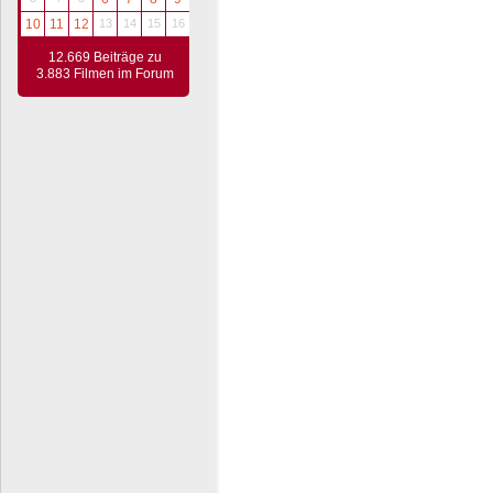
10
11
12
13
14
15
16
12.669 Beiträge zu
3.883 Filmen im Forum