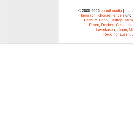
© 2005-2026
berndt media
|
impr
biograph
|
choices
|
engels
und
Bochum
,
Bonn
,
Castrop-Raux
Essen
,
Frechen
,
Gelsenkir
Leverkusen
,
Lünen
,
Mü
Recklinghausen
,