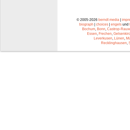
© 2005-2026
berndt media
|
impr
biograph
|
choices
|
engels
und
Bochum
,
Bonn
,
Castrop-Raux
Essen
,
Frechen
,
Gelsenkir
Leverkusen
,
Lünen
,
Mü
Recklinghausen
,