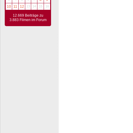
10
11
12
13
14
15
16
12.669 Beiträge zu
3.883 Filmen im Forum