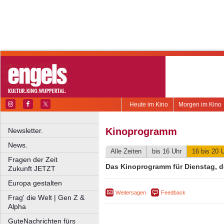
Heute im Kino
Morgen im Kino
Kinoprogramm
Newsletter.
News.
Alle Zeiten
bis 16 Uhr
16 bis 20 
Fragen der Zeit
Das Kinoprogramm für Dienstag, de
Zukunft JETZT
Europa gestalten
Weitersagen
Feedback
Frag' die Welt | Gen Z &
Alpha
GuteNachrichten fürs