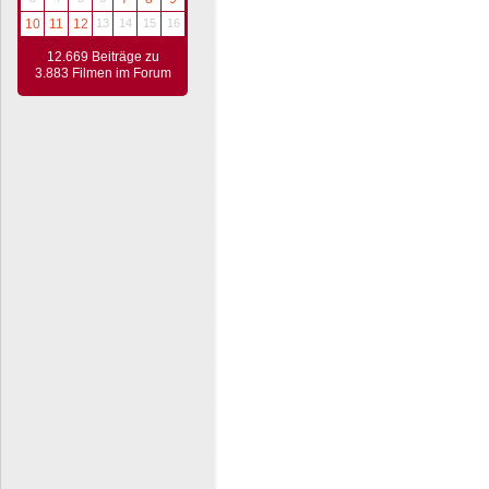
10
11
12
13
14
15
16
12.669 Beiträge zu
3.883 Filmen im Forum