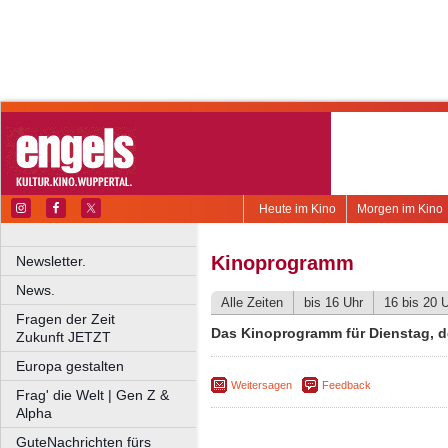
Heute im Kino
Morgen im Kino
Kinoprogramm
Newsletter.
News.
Alle Zeiten
bis 16 Uhr
16 bis 20 
Fragen der Zeit
Das Kinoprogramm für Dienstag, de
Zukunft JETZT
Europa gestalten
Weitersagen
Feedback
Frag' die Welt | Gen Z &
Alpha
GuteNachrichten fürs