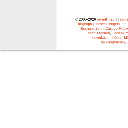
© 2005-2026
berndt media
|
impr
biograph
|
choices
|
engels
und
Bochum
,
Bonn
,
Castrop-Raux
Essen
,
Frechen
,
Gelsenkir
Leverkusen
,
Lünen
,
Mü
Recklinghausen
,