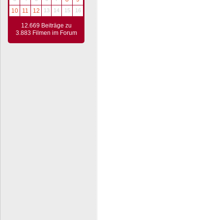
10
11
12
13
14
15
16
12.669 Beiträge zu
3.883 Filmen im Forum