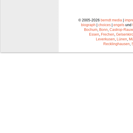
© 2005-2026
berndt media
|
impr
biograph
|
choices
|
engels
und
Bochum
,
Bonn
,
Castrop-Raux
Essen
,
Frechen
,
Gelsenkir
Leverkusen
,
Lünen
,
Mü
Recklinghausen
,