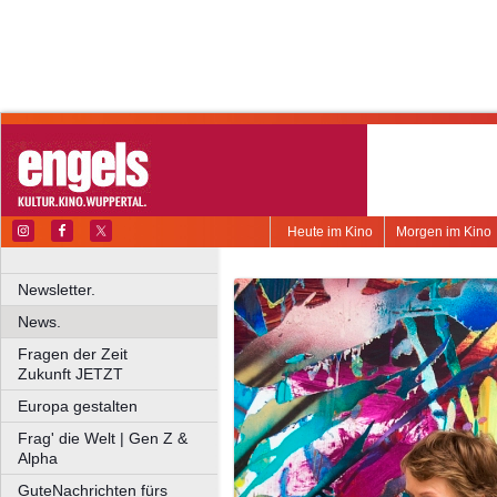
Heute im Kino
Morgen im Kino
Newsletter.
News.
Fragen der Zeit
Zukunft JETZT
Europa gestalten
Frag' die Welt | Gen Z &
Alpha
GuteNachrichten fürs