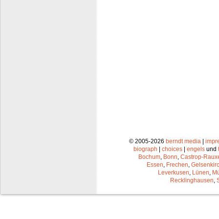
© 2005-2026
berndt media
|
impr
biograph
|
choices
|
engels
und
Bochum
,
Bonn
,
Castrop-Raux
Essen
,
Frechen
,
Gelsenkir
Leverkusen
,
Lünen
,
Mü
Recklinghausen
,