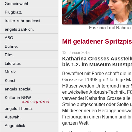
Gemeinwohl
Flugblatt.
trailer-ruhr podcast.
Fasziniert mit Rahmen
engels zahl-ich.
ABO.
Mit geladener Spritzpis
Bühne.
13. Januar 2015
Film.
Katharina Grosses Ausstell
Literatur.
bis 1.2. im Museum Kunstpa
Musik.
Bewaffnet mit Farbe schafft die i
Grosse seit 1998 großflächige M
Kunst.
Häuser werden Untergrund ihrer 
engels spezial.
entwickelten Airbrush-Technik. Fü
Kultur in NRW.
verwendet Katharina Grosse alle
Steine aufgeschüttet oder Stoffe
engels-Thema.
Mit dieser neuen Herangehenswei
Freiburgerin einen Namen und br
Auswahl.
ganzen Welt.
Augenblick