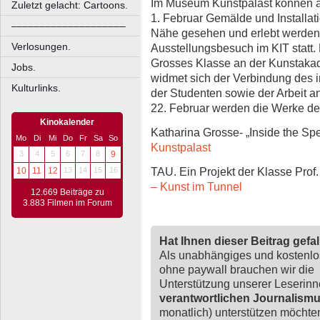
Im Museum Kunstpalast können a
Zuletzt gelacht: Cartoons.
1. Februar Gemälde und Installat
––––––––––––––––––––
Nähe gesehen und erlebt werden. 
Verlosungen.
Ausstellungsbesuch im KIT statt. 
Grosses Klasse an der Kunstakad
Jobs.
widmet sich der Verbindung des i
Kulturlinks.
der Studenten sowie der Arbeit a
22. Februar werden die Werke der
Kinokalender
Katharina Grosse- „Inside the Spea
Mo
Di
Mi
Do
Fr
Sa
So
Kunstpalast
3
4
5
6
7
8
9
TAU. Ein Projekt der Klasse Prof.
10
11
12
13
14
15
16
– Kunst im Tunnel
12.669 Beiträge zu
3.883 Filmen im Forum
Hat Ihnen dieser Beitrag gefa
Als unabhängiges und kostenl
ohne paywall brauchen wir die
Unterstützung unserer Leserin
verantwortlichen Journalism
monatlich) unterstützen möchten,