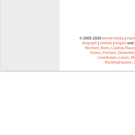
© 2005-2026
berndt media
|
impr
biograph
|
choices
|
engels
und
Bochum
,
Bonn
,
Castrop-Raux
Essen
,
Frechen
,
Gelsenkir
Leverkusen
,
Lünen
,
Mü
Recklinghausen
,