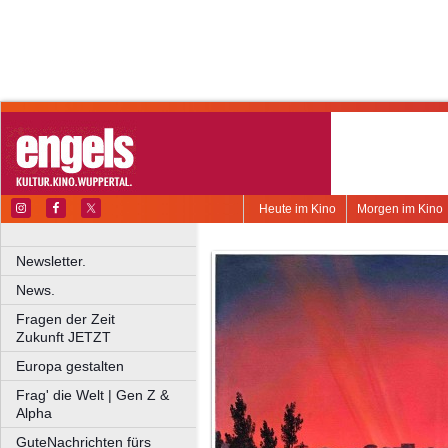
Heute im Kino
Morgen im Kino
Newsletter.
News.
Fragen der Zeit
Zukunft JETZT
Europa gestalten
Frag' die Welt | Gen Z &
Alpha
GuteNachrichten fürs