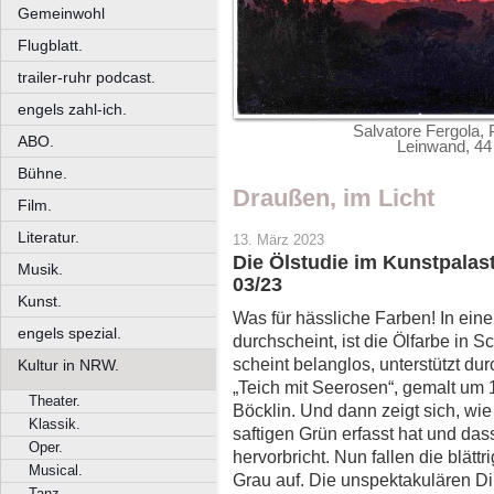
Gemeinwohl
Flugblatt.
trailer-ruhr podcast.
engels zahl-ich.
Salvatore Fergola, 
ABO.
Leinwand, 44 
Bühne.
Draußen, im Licht
Film.
Literatur.
13. März 2023
Die Ölstudie im Kunstpalas
Musik.
03/23
Kunst.
Was für hässliche Farben! In ein
engels spezial.
durchscheint, ist die Ölfarbe in 
scheint belanglos, unterstützt dur
Kultur in NRW.
„Teich mit Seerosen“, gemalt um
Theater.
Böcklin. Und dann zeigt sich, wi
Klassik.
saftigen Grün erfasst hat und das
Oper.
hervorbricht. Nun fallen die blät
Musical.
Grau auf. Die unspektakulären Din
Tanz.