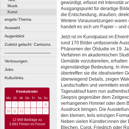
gewürdigt, erfasst mit Intensität 
Musik.
Ausgangspunkt für derartige Bilde
Kunst.
die Entscheidung, draußen, direkt
engels-Thema.
Weitere Voraussetzungen waren d
handelt es sich um Papier – und
Auswahl.
Augenblick
Jetzt ist im Kunstpalast im Ehren
rund 170 Bilder umfassende Auss
Zuletzt gelacht: Cartoons.
Phänomen der Ölstudie im 19. Ja
––––––––––––––––––––
Verfahren im akademischen Studi
Gemälde vorzubereiten, erhalten 
Verlosungen.
eigenständige Bedeutung. In ihre
Jobs.
übertreffen sie die idealisierten 
Kulturlinks.
überwiegend Details, zeigen Wal
Landschaften und vermitteln eind
Tagesablauf kann nun authentis
Kinokalender
Skepsis gegenüber dem Zeitgesch
Mo
Di
Mi
Do
Fr
Sa
So
verhangenen Himmel oder dem Bli
3
4
5
6
7
8
9
Ausdruck bringen. Die Ausstellun
10
11
12
13
14
15
16
den kleinen, teils winzigen Forma
12.669 Beiträge zu
Neben vielen Künstler:innen der 
3.883 Filmen im Forum
Blechen, Corot, Friedrich oder R