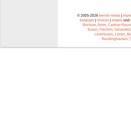
© 2005-2026
berndt media
|
impr
biograph
|
choices
|
engels
und
Bochum
,
Bonn
,
Castrop-Raux
Essen
,
Frechen
,
Gelsenkir
Leverkusen
,
Lünen
,
Mü
Recklinghausen
,