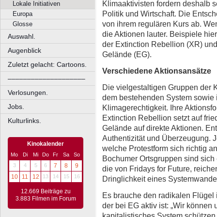
Klimaaktivisten fordern deshalb 
Lokale Initiativen
Politik und Wirtschaft. Die Ents
Europa
von ihrem regulären Kurs ab. We
Glosse
die Aktionen lauter. Beispiele hi
Auswahl.
der Extinction Rebellion (XR) u
Augenblick
Gelände (EG).
Zuletzt gelacht: Cartoons.
Verschiedene Aktionsansätze
––––––––––––––––––––
Die vielgestaltigen Gruppen der 
Verlosungen.
dem bestehenden System sowie 
Jobs.
Klimagerechtigkeit. Ihre Aktionsf
Extinction Rebellion setzt auf fr
Kulturlinks.
Gelände auf direkte Aktionen. En
Authentizität und Überzeugung. 
Kinokalender
welche Protestform sich richtig a
Mo
Di
Mi
Do
Fr
Sa
So
Bochumer Ortsgruppen sind sich e
3
4
5
6
7
8
9
die von Fridays for Future, reiche
10
11
12
13
14
15
16
Dringlichkeit eines Systemwand
12.669 Beiträge zu
Es brauche den radikalen Flügel 
3.883 Filmen im Forum
der bei EG aktiv ist: „Wir können 
kapitalistisches System schützen.