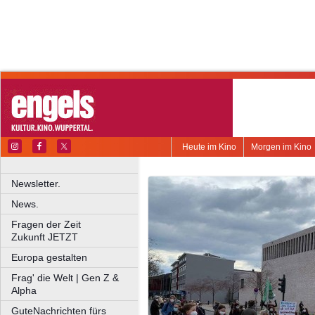
Heute im Kino
Morgen im Kino
Newsletter.
News.
Fragen der Zeit
Zukunft JETZT
Europa gestalten
Frag' die Welt | Gen Z &
Alpha
GuteNachrichten fürs