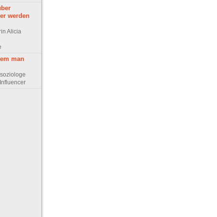
über
er werden
in Alicia
e
 wem man
ssoziologe
 Influencer