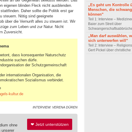
Anteil an der Gegenwart bewusst werden. Das
„Es geht um Kontrolle 
en eigenen blinden Fleck nicht ausblenden.
Menschen, die schwang
attfinden. Daher sollte die Politik erst gar
können“
u steuern. Nötig sind geeignete
Teil 1: Interview – Mediziner
 über die Vernunft alles zu steuern ist. Wir
Baier zum Streit über
ezüge zum Leben und zur Natur. Nicht
Schwangerschaftsabbrüch
rn Zuversicht.
„Man darf auswählen,
sich unterwerfen will“
Teil 2: Interview – Religion
Thema
Gert Pickel über christliche
betont, dass konsequenter Naturschutz
ndustrie suchen dürfe.
ndorganisation der Schutzgemeinschaft
er internationalen Organisation, die
mokratischen Sozialismus verbindet.
?
els-kultur.de
INTERVIEW: VERENA DÜREN
❤ Jetzt unterstützen
edium ohne
g unserer