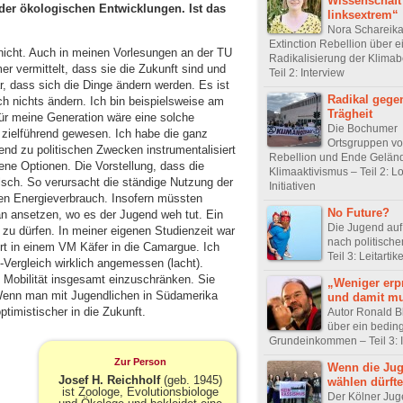
Wissenschaft
er ökologischen Entwicklungen. Ist das
linksextrem“
Nora Schareika
Extinction Rebellion über e
nicht. Auch in meinen Vorlesungen an der TU
Radikalisierung der Klim
 vermittelt, dass sie die Zukunft sind und
Teil 2: Interview
ar, dass sich die Dinge ändern werden. Es ist
Radikal gege
ch nichts ändern. Ich bin beispielsweise am
Trägheit
ür meine Generation wäre eine solche
Die Bochumer
 zielführend gewesen. Ich habe die ganz
Ortsgruppen vo
end zu politischen Zwecken instrumentalisiert
Rebellion und Ende Gelän
ene Optionen. Die Vorstellung, dass die
Klimaaktivismus – Teil 2: L
alsch. So verursacht die ständige Nutzung der
Initiativen
en Energieverbrauch. Insofern müssten
No Future?
ansetzen, wo es der Jugend weh tut. Ein
Die Jugend auf
n zu dürfen. In meiner eigenen Studienzeit war
nach politisch
iert in einem VM Käfer in die Camargue. Ich
Teil 3: Leitartike
-Vergleich wirklich angemessen (lacht).
 Mobilität insgesamt einzuschränken. Sie
„Weniger erp
 Wenn man mit Jugendlichen in Südamerika
und damit mu
ptimistischer in die Zukunft.
Autor Ronald B
über ein bedin
Grundeinkommen – Teil 3: 
Zur Person
Wenn die Ju
Josef H. Reichholf
(geb. 1945)
wählen dürfte
ist Zoologe, Evolutionsbiologe
Der Kölner Jug