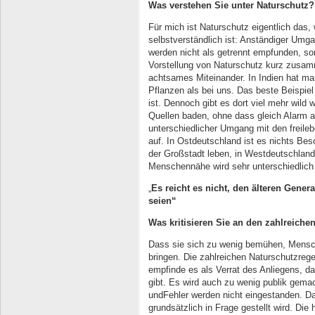
Was verstehen Sie unter Naturschutz?
Für mich ist Naturschutz eigentlich das,
selbstverständlich ist: Anständiger Umg
werden nicht als getrennt empfunden, so
Vorstellung von Naturschutz kurz zusa
achtsames Miteinander. In Indien hat ma
Pflanzen als bei uns. Das beste Beispiel 
ist. Dennoch gibt es dort viel mehr wil
Quellen baden, ohne dass gleich Alarm au
unterschiedlicher Umgang mit den freile
auf. In Ostdeutschland ist es nichts Be
der Großstadt leben, in Westdeutschland 
Menschennähe wird sehr unterschiedlic
„
Es
reicht es nicht, den älteren Gener
seien
“
Was kritisieren Sie an den zahlreich
Dass sie sich zu wenig bemühen, Mensch
bringen. Die zahlreichen Naturschutzreg
empfinde es als Verrat des Anliegens, d
gibt. Es wird auch zu wenig publik gemac
undFehler werden nicht eingestanden. Da
grundsätzlich in Frage gestellt wird. Di