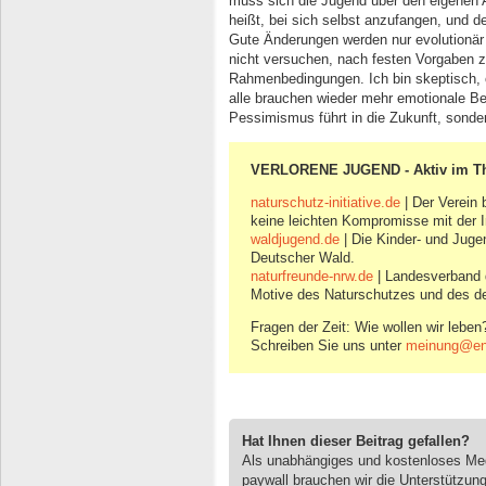
muss sich die Jugend über den eigenen 
heißt, bei sich selbst anzufangen, und d
Gute Änderungen werden nur evolutionär st
nicht versuchen, nach festen Vorgaben z
Rahmenbedingungen. Ich bin skeptisch, ob
alle brauchen wieder mehr emotionale B
Pessimismus führt in die Zukunft, sonde
VERLORENE JUGEND - Aktiv im 
naturschutz-initiative.de
| Der Verein 
keine leichten Kompromisse mit der I
waldjugend.de
| Die Kinder- und Juge
Deutscher Wald.
naturfreunde-nrw.de
| Landesverband d
Motive des Naturschutzes und des de
Fragen der Zeit: Wie wollen wir leben
Schreiben Sie uns unter
meinung@eng
Hat Ihnen dieser Beitrag gefallen?
Als unabhängiges und kostenloses M
paywall brauchen wir die Unterstützun