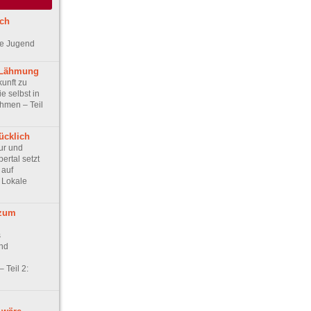
ch
ne Jugend
 Lähmung
unft zu
ie selbst in
hmen – Teil
ücklich
ur und
ertal setzt
 auf
: Lokale
 zum
s
nd
 Teil 2: