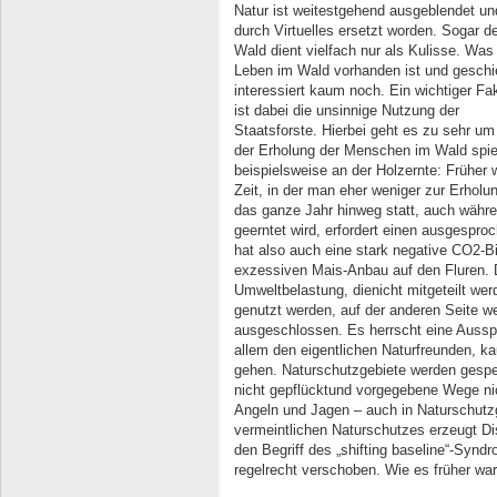
Natur ist weitestgehend ausgeblendet un
durch Virtuelles ersetzt worden. Sogar d
Wald dient vielfach nur als Kulisse. Was
Leben im Wald vorhanden ist und geschi
interessiert kaum noch. Ein wichtiger Fa
ist dabei die unsinnige Nutzung der
Staatsforste. Hierbei geht es zu sehr um
der Erholung der Menschen im Wald spiel
beispielsweise an der Holzernte: Früher 
Zeit, in der man eher weniger zur Erholu
das ganze Jahr hinweg statt, auch währe
geerntet wird, erfordert einen ausgespr
hat also auch eine stark negative CO2-B
exzessiven Mais-Anbau auf den Fluren. 
Umweltbelastung, dienicht mitgeteilt werd
genutzt werden, auf der anderen Seite we
ausgeschlossen. Es herrscht eine Ausspe
allem den eigentlichen Naturfreunden, kau
gehen. Naturschutzgebiete werden gesper
nicht gepflücktund vorgegebene Wege ni
Angeln und Jagen – auch in Naturschutz
vermeintlichen Naturschutzes erzeugt Di
den Begriff des „shifting baseline“-Synd
regelrecht verschoben. Wie es früher war 