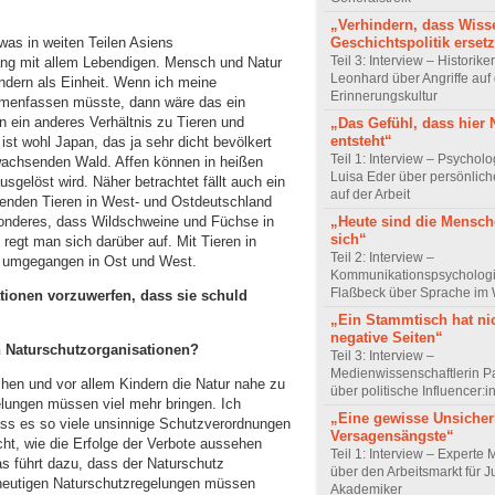
„Verhindern, dass Wiss
 was in weiten Teilen Asiens
Geschichtspolitik ersetz
Teil 3: Interview – Historike
ang mit allem Lebendigen. Mensch und Natur
Leonhard über Angriffe auf 
ndern als Einheit. Wenn ich meine
Erinnerungskultur
mmenfassen müsste, dann wäre das ein
n ein anderes Verhältnis zu Tieren und
„Das Gefühl, dass hier
entsteht“
ist wohl Japan, das ja sehr dicht bevölkert
Teil 1: Interview – Psychol
d wachsenden Wald. Affen können in heißen
Luisa Eder über persönli
sgelöst wird. Näher betrachtet fällt auch ein
auf der Arbeit
benden Tieren in West- und Ostdeutschland
sonderes, dass Wildschweine und Füchse in
„Heute sind die Mensch
sich“
regt man sich darüber auf. Mit Tieren in
Teil 2: Interview –
h umgegangen in Ost und West.
Kommunikationspsychologi
Flaßbeck über Sprache im
ationen vorzuwerfen, dass sie schuld
„Ein Stammtisch hat ni
negative Seiten“
en Naturschutzorganisationen?
Teil 3: Interview –
Medienwissenschaftlerin P
en und vor allem Kindern die Natur nahe zu
über politische Influencer:
elungen müssen viel mehr bringen. Ich
„Eine gewisse Unsicher
ass es so viele unsinnige Schutzverordnungen
Versagensängste“
ht, wie die Erfolge der Verbote aussehen
Teil 1: Interview – Experte 
s führt dazu, dass der Naturschutz
über den Arbeitsmarkt für J
e heutigen Naturschutzregelungen müssen
Akademiker