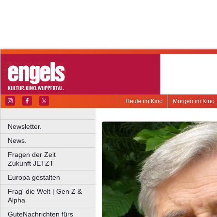
Heute im Kino
Morgen im Kino
Newsletter.
News.
Fragen der Zeit
Zukunft JETZT
Europa gestalten
Frag' die Welt | Gen Z &
Alpha
GuteNachrichten fürs