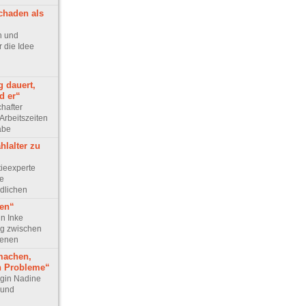
chaden als
ph und
 die Idee
g dauert,
d er“
chafter
Arbeitszeiten
abe
hlalter zu
tieexperte
ie
dlichen
gen“
in Inke
g zwischen
senen
machen,
h Probleme“
login Nadine
 und