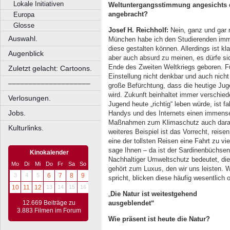
Lokale Initiativen
Weltuntergangsstimmung angesichts d
angebracht?
Europa
Glosse
Josef H. Reichholf:
Nein, ganz und gar 
Auswahl.
München habe ich den Studierenden immer
diese gestalten können. Allerdings ist kl
Augenblick
aber auch absurd zu meinen, es dürfe si
Ende des Zweiten Weltkriegs geboren. F
Zuletzt gelacht: Cartoons.
Einstellung nicht denkbar und auch nicht
––––––––––––––––––––
große Befürchtung, dass die heutige Jug
wird. Zukunft beinhaltet immer verschied
Verlosungen.
Jugend heute „richtig“ leben würde, ist f
Jobs.
Handys und des Internets einen immens
Maßnahmen zum Klimaschutz auch daran 
Kulturlinks.
weiteres Beispiel ist das Vorrecht, reise
eine der tollsten Reisen eine Fahrt zu v
sage Ihnen – da ist der Sardinenbüchsen
Kinokalender
Nachhaltiger Umweltschutz bedeutet, die
Mo
Di
Mi
Do
Fr
Sa
So
gehört zum Luxus, den wir uns leisten.
3
4
5
6
7
8
9
spricht, blicken diese häufig wesentlich o
10
11
12
13
14
15
16
„
Die Natur ist weitestgehend
ausgeblendet“
12.669 Beiträge zu
3.883 Filmen im Forum
Wie präsent ist heute die Natur?