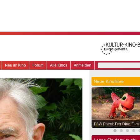
Neu im Kino
Forum
Alle Kinos
Anmelden
Neue Kinofilme
PAW Patrol: Der Dino-Film
Lesen Sie dazu auch: