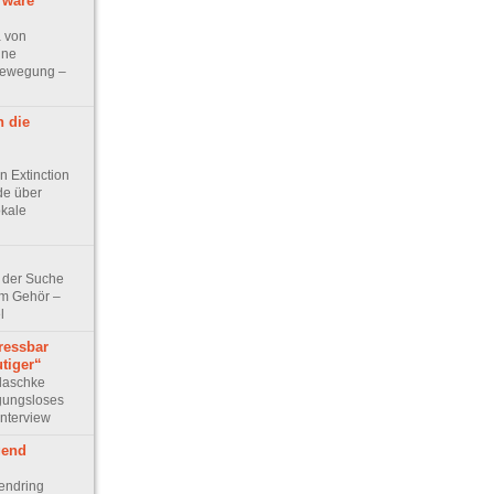
 wäre
 von
ine
abewegung –
n die
n Extinction
de über
okale
 der Suche
em Gehör –
l
ressbar
tiger“
laschke
gungsloses
Interview
gend
endring