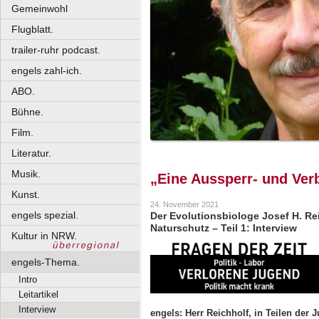
Gemeinwohl
Flugblatt.
trailer-ruhr podcast.
engels zahl-ich.
ABO.
Bühne.
Film.
Literatur.
Musik.
„Eine Aussperr- und Verb
Kunst.
24. November 2021
engels spezial.
Der Evolutionsbiologe Josef H. Re
Naturschutz – Teil 1: Interview
Kultur in NRW.
engels-Thema.
Intro
Leitartikel
Interview
engels: Herr Reichholf
, in Teilen der 