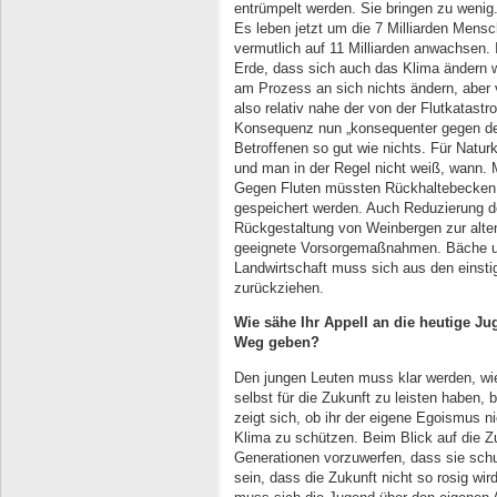
entrümpelt werden. Sie bringen zu wenig
Es leben jetzt um die 7 Milliarden Mens
vermutlich auf 11 Milliarden anwachsen. In
Erde, dass sich auch das Klima ändern w
am Prozess an sich nichts ändern, aber 
also relativ nahe der von der Flutkatas
Konsequenz nun „konsequenter gegen de
Betroffenen so gut wie nichts. Für Naturk
und man in der Regel nicht weiß, wann. 
Gegen Fluten müssten Rückhaltebecken i
gespeichert werden. Auch Reduzierung d
Rückgestaltung von Weinbergen zur alten
geeignete Vorsorgemaßnahmen. Bäche un
Landwirtschaft muss sich aus den eins
zurückziehen.
Wie sähe Ihr Appell an die heutige J
Weg geben?
Den jungen Leuten muss klar werden, wie
selbst für die Zukunft zu leisten haben,
zeigt sich, ob ihr der eigene Egoismus ni
Klima zu schützen. Beim Blick auf die Zu
Generationen vorzuwerfen, dass sie sch
sein, dass die Zukunft nicht so rosig wir