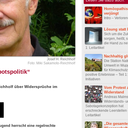
Homöopathis
verjüngt
Intro – Verlore
Lösung statt
Sich um die Zuk
sorgen, heißt, s
die Hand zu ne
1: Leitartikel
Nachhaltig gl
Josef H. Reichholf
Die Station Nat
Foto: Miki Sakamoto-Reichholf
Umwelt in Wupp
für Klimaschutz
otspolitik“
positive Erlebnisse – Teil 1
Initiativen
ichholf über Widersprüche im
Vom Protest
Widerstand
Andreas Malm
Widerstands- u
Sabotagekonzeption hat
erschreckende Leerstellen –
Leitartikel
„Die gesamte
Jugend herrscht eine regelrechte