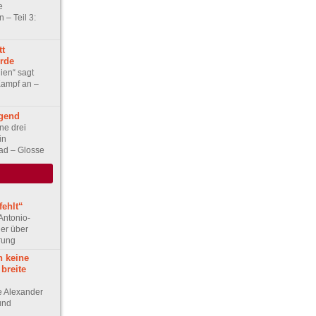
e
 – Teil 3:
tt
Erde
lien“ sagt
Kampf an –
gend
ne drei
in
ad – Glosse
ehlt“
Antonio-
ler über
rung
h keine
 breite
ge Alexander
 und