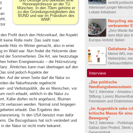
und Ökologe und bekleidet eine
vertritt politisch
d
Honorarprofessor an der TU
Interessen junger Menschen
München. In den 70ern gehörte er
er
zu den Gründungsmitgliedern des
Lokale Initiativen
 an
BUND und war im Präsidium des
eht,
WWF.
Recycling sta
ktor
verbrannter 
„Zero Waste Ita
 den Profit durch den Holzverkauf, der Aspekt
dem Müll den 
Europa-Vorbild: Italien
t keine Rolle mehr. Das sieht man
wurde Holz im Winter gemacht, also in einer
Geliehene Ju
ng im Wald war. Nun findet die Holzernte über
Meine WG, mei
nd der Sommerferien. Die Art, wie heutzutage
Nebenjobs, me
ochen hohen Energieeinsatz – die Holznutzung
Gebrauchtfahrr
ilanz. Ähnliches kann man übertragen auf den
Das sind jedoch Aspekte der
Interview
en. Auf der einen Seite darf die Natur so
„Das politische
rden die Naturfreunde regelrecht
Handlungsbewusstsein f
rr- und Verbotspolitik, die es Menschen, vor
Teil 1: Interview – Amadeu-
m noch erlaubt, wirklich in die Natur zu
Stiftung: Lorenz Blumentha
rt, Käfer dürfen nicht angefasst, Blumen
Fremdsein und Diskriminie
cht verlassen werden. Normal sind hingegen
„Im Augenblick sehe ic
gebieten erlaubt. Das Ergebnis des
kritische Masse für eine
stanzierung. In den USA benutzt man dafür
Bewegung“
roms. Die Bezugsbasis hat sich verändert und
Teil 2: Interview – Politolo
in der Natur ist nicht mehr bekannt.
Gallas über Protest, Streik
Generalstreik