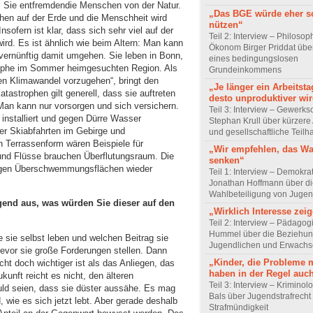
. Sie entfremdendie Menschen von der Natur.
„Das BGE würde eher s
chen auf der Erde und die Menschheit wird
nützen“
sofern ist klar, dass sich sehr viel auf der
Teil 2: Interview – Philoso
ird. Es ist ähnlich wie beim Altern: Man kann
Ökonom Birger Priddat über
vernünftig damit umgehen. Sie leben in Bonn,
eines bedingungslosen
trophe im Sommer heimgesuchten Region. Als
Grundeinkommens
n Klimawandel vorzugehen“, bringt den
„Je länger ein Arbeitsta
atastrophen gilt generell, dass sie auftreten
desto unproduktiver wir
Man kann nur vorsorgen und sich versichern.
Teil 3: Interview – Gewerks
nstalliert und gegen Dürre Wasser
Stephan Krull über kürzere 
er Skiabfahrten im Gebirge und
und gesellschaftliche Teilh
 Terrassenform wären Beispiele für
„Wir empfehlen, das Wa
d Flüsse brauchen Überflutungsraum. Die
senken“
tigen Überschwemmungsflächen wieder
Teil 1: Interview – Demokra
Jonathan Hoffmann über d
Wahlbeteiligung von Jugen
ugend aus, was würden Sie dieser auf den
„Wirklich Interesse zei
Teil 2: Interview – Pädagog
Hummel über die Beziehun
 sie selbst leben und welchen Beitrag sie
Jugendlichen und Erwach
 bevor sie große Forderungen stellen. Dann
„Kinder, die Probleme 
cht doch wichtiger ist als das Anliegen, das
haben in der Regel auc
kunft reicht es nicht, den älteren
Teil 3: Interview – Krimino
uld seien, dass sie düster aussähe. Es mag
Bals über Jugendstrafrecht
d, wie es sich jetzt lebt. Aber gerade deshalb
Strafmündigkeit