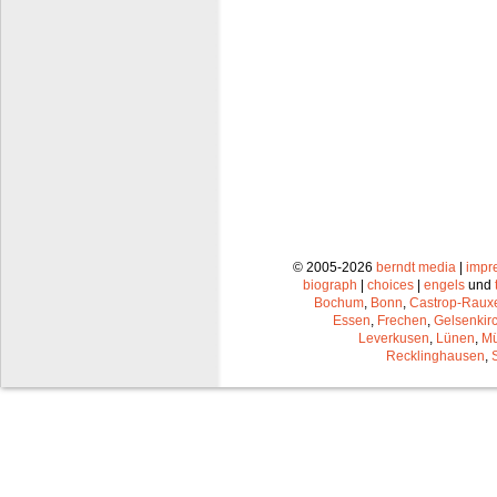
© 2005-2026
berndt media
|
impr
biograph
|
choices
|
engels
und
Bochum
,
Bonn
,
Castrop-Raux
Essen
,
Frechen
,
Gelsenkir
Leverkusen
,
Lünen
,
Mü
Recklinghausen
,