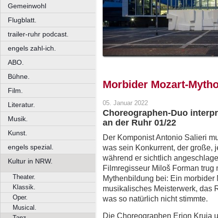
Gemeinwohl
Flugblatt.
trailer-ruhr podcast.
engels zahl-ich.
ABO.
Bühne.
Morbider Mozart-Myth
Film.
05. Januar 2022
Literatur.
Choreographen-Duo interpre
Musik.
an der Ruhr 01/22
Kunst.
Der Komponist Antonio Salieri mu
engels spezial.
was sein Konkurrent, der große, j
während er sichtlich angeschlage
Kultur in NRW.
Filmregisseur Miloš Forman trug
Theater.
Mythenbildung bei: Ein morbider M
Klassik.
musikalisches Meisterwerk, das Re
Oper.
was so natürlich nicht stimmte.
Musical.
Die Choreographen Erion Kruja 
Tanz.