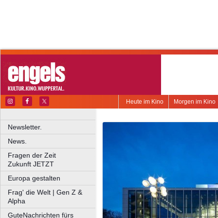
Heute im Kino
Morgen im Kino
Newsletter.
News.
Fragen der Zeit
Zukunft JETZT
Europa gestalten
Frag' die Welt | Gen Z &
Alpha
GuteNachrichten fürs