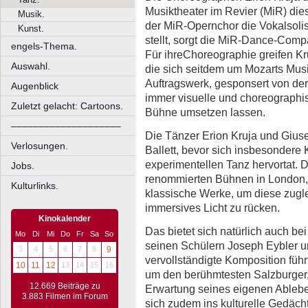
Musiktheater im Revier (MiR) di
Musik.
der MiR-Opernchor die Vokalsolis
Kunst.
stellt, sorgt die MiR-Dance-Comp
engels-Thema.
Für ihreChoreographie greifen Kr
Auswahl.
die sich seitdem um Mozarts Mus
Auftragswerk, gesponsert von der
Augenblick
immer visuelle und choreographis
Zuletzt gelacht: Cartoons.
Bühne umsetzen lassen.
––––––––––––––––––––
Die Tänzer Erion Kruja und Giu
Verlosungen.
Ballett, bevor sich insbesondere
experimentellen Tanz hervortat. 
Jobs.
renommierten Bühnen in London,
Kulturlinks.
klassische Werke, um diese zugle
immersives Licht zu rücken.
Kinokalender
Das bietet sich natürlich auch b
Mo
Di
Mi
Do
Fr
Sa
So
seinen Schülern Joseph Eybler 
3
4
5
6
7
8
9
vervollständigte Komposition führ
10
11
12
13
14
15
16
um den berühmtesten Salzburger,
12.669 Beiträge zu
Erwartung seines eigenen Ablebe
3.883 Filmen im Forum
sich zudem ins kulturelle Gedächt