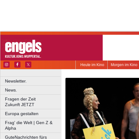
Heute im Kino
Morgen im Kino
Newsletter.
News.
Fragen der Zeit
Zukunft JETZT
Europa gestalten
Frag' die Welt | Gen Z &
Alpha
GuteNachrichten fürs