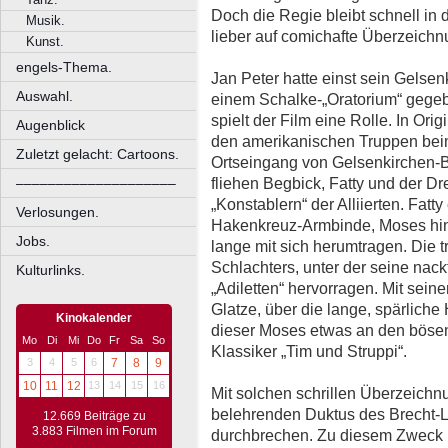
Doch die Regie bleibt schnell in 
Musik.
lieber auf comichafte Überzeichn
Kunst.
engels-Thema.
Jan Peter hatte einst sein Gelsen
Auswahl.
einem Schalke-„Oratorium“ gege
spielt der Film eine Rolle. In Or
Augenblick
den amerikanischen Truppen beim
Zuletzt gelacht: Cartoons.
Ortseingang von Gelsenkirchen-B
fliehen Begbick, Fatty und der D
––––––––––––––––––––
„Konstablern“ der Alliierten. Fatty
Verlosungen.
Hakenkreuz-Armbinde, Moses hi
Jobs.
lange mit sich herumtragen. Die 
Schlachters, unter der seine na
Kulturlinks.
„Adiletten“ hervorragen. Mit sein
Glatze, über die lange, spärliche
Kinokalender
dieser Moses etwas an den böse
Mo
Di
Mi
Do
Fr
Sa
So
Klassiker „Tim und Struppi“.
3
4
5
6
7
8
9
10
11
12
13
14
15
16
Mit solchen schrillen Überzeich
belehrenden Duktus des Brecht-L
12.669 Beiträge zu
3.883 Filmen im Forum
durchbrechen. Zu diesem Zweck lä