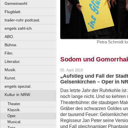
Gemeinwohl
Flugblatt.
trailer-ruhr podcast.
engels zahl-ich.
ABO.
Petra Schmidt loc
Bühne.
Film.
Sodom und Gomorrhak
Literatur.
Musik.
05. April 2019
„Aufstieg und Fall der Sta
Kunst.
Gelsenkirchen – Oper in N
engels spezial.
Das letzte Jahr der Ruhrkohle is
Kultur in NRW.
noch lange nicht. Und so kehren 
Theaterbühne: die staubigen Malo
Theater.
Gräber des schwarzen Goldes und
Klassik.
der tausend Feuer: Gelsenkirchen
Oper.
Regisseur Jan Peter seine Versio
Musical.
und Fall gleichnamiger Phantasie
Tanz.