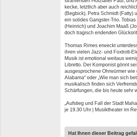
strahlenden Holzfäller Paul, und A
kecke, letztlich aber auch reichl
(Begbick), Petra Schmidt (Fatty
ein solides Gangster-Trio. Tobia
(Heinrich) und Joachim Maaß (Jo
doch tragisch endenden Glücksrit
Thomas Rimes erweckt unterdessen
ihren vielen Jazz- und Foxtrott-
Musik ist emotional weitaus wenig
Libretto. Der Komponist gönnt se
ausgesprochene Ohrwürmer wie 
Alabama“ oder „Wie man sich bett
musikalisch finden sich Verfrem
Schärfungen, die bis heute sehr 
„Aufstieg und Fall der Stadt Mahag
je 19.30 Uhr | Musiktheater im R
Hat Ihnen dieser Beitrag gefa