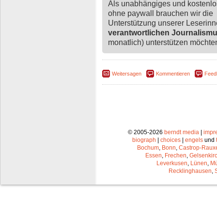
Als unabhängiges und kostenl
ohne paywall brauchen wir die
Unterstützung unserer Leserin
verantwortlichen Journalism
monatlich) unterstützen möchten,
Weitersagen
Kommentieren
Feed
© 2005-2026
berndt media
|
impr
biograph
|
choices
|
engels
und
Bochum
,
Bonn
,
Castrop-Raux
Essen
,
Frechen
,
Gelsenkir
Leverkusen
,
Lünen
,
Mü
Recklinghausen
,