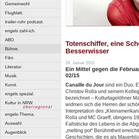
Gemeinwohl
Flugblatt.
trailer-ruhr podcast.
engels zahl-ich.
ABO.
Totenschiffer, eine Sch
Bühne.
Besserwisser
Film.
29. Januar 2015
Literatur.
Ein Mittel gegen die Februa
02/15
Musik.
Canaille du Jour
sind ein Duo. 
Kunst.
Christov Rolla und seinem Kolleg
engels spezial.
bezeichnet – Kulturtagelöhner M
Kultur in NRW.
widmen sich die Herren der schö
Interpretation des „Kleinamerikan
engels-Thema.
Rolla und MC Graeff, übrigens 19
Auswahl.
Fallstricke des Lebens in die Abg
„melting pot“ Berühmtheit erreich
Augenblick
Geschichten, die es als Mauerblü