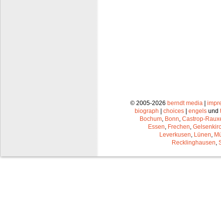
© 2005-2026
berndt media
|
impr
biograph
|
choices
|
engels
und
Bochum
,
Bonn
,
Castrop-Raux
Essen
,
Frechen
,
Gelsenkir
Leverkusen
,
Lünen
,
Mü
Recklinghausen
,