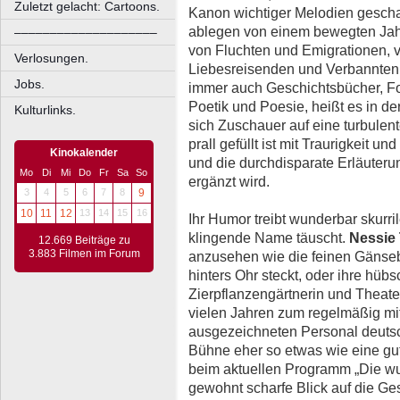
Zuletzt gelacht: Cartoons.
Kanon wichtiger Melodien gescha
ablegen von einem bewegten Jah
––––––––––––––––––––
von Fluchten und Emigrationen, 
Verlosungen.
Liebesreisenden und Verbannten.
Jobs.
immer auch Geschichtsbücher, F
Poetik und Poesie, heißt es in d
Kulturlinks.
sich Zuschauer auf eine turbulente
prall gefüllt ist mit Traurigkeit 
Kinokalender
und die durchdisparate Erläuter
Mo
Di
Mi
Do
Fr
Sa
So
ergänzt wird.
3
4
5
6
7
8
9
10
11
12
13
14
15
16
Ihr Humor treibt wunderbar skurri
klingende Name täuscht.
Nessie
12.669 Beiträge zu
3.883 Filmen im Forum
anzusehen wie die feinen Gänseb
hinters Ohr steckt, oder ihre hübs
Zierpflanzengärtnerin und Theater
vielen Jahren zum regelmäßig mit
ausgezeichneten Personal deutsche
Bühne eher so etwas wie eine gu
beim aktuellen Programm „Die wu
gewohnt scharfe Blick auf die Ge