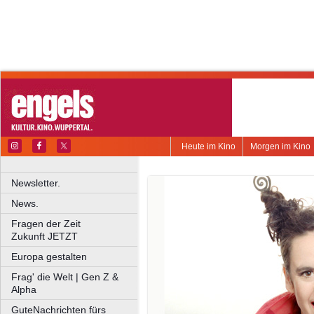
Heute im Kino
Morgen im Kino
Newsletter.
News.
Fragen der Zeit
Zukunft JETZT
Europa gestalten
Frag' die Welt | Gen Z &
Alpha
GuteNachrichten fürs