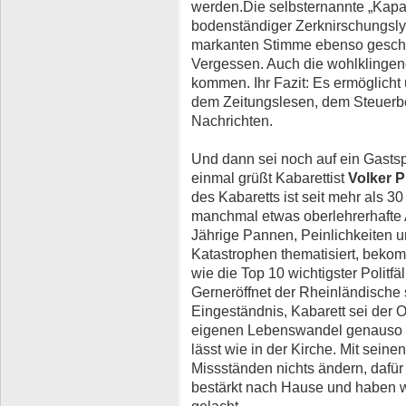
werden.Die selbsternannte „Kapa
bodenständiger Zerknirschungslyri
markanten Stimme ebenso gesch
Vergessen. Auch die wohlklinge
kommen. Ihr Fazit: Es ermöglicht
dem Zeitungslesen, dem Steuerb
Nachrichten.
Und dann sei noch auf ein Gasts
einmal grüßt Kabarettist
Volker P
des Kabaretts ist seit mehr als 3
manchmal etwas oberlehrerhafte Ar
Jährige Pannen, Peinlichkeiten u
Katastrophen thematisiert, beko
wie die Top 10 wichtigster Politfä
Gerneröffnet der Rheinländische 
Eingeständnis, Kabarett sei der O
eigenen Lebenswandel genauso f
lässt wie in der Kirche. Mit seine
Missständen nichts ändern, dafü
bestärkt nach Hause und haben w