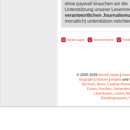
ohne paywall brauchen wir die
Unterstützung unserer Leserin
verantwortlichen Journalism
monatlich) unterstützen möchten,
Weitersagen
Kommentieren
Feed
© 2005-2026
berndt media
|
impr
biograph
|
choices
|
engels
und
Bochum
,
Bonn
,
Castrop-Raux
Essen
,
Frechen
,
Gelsenkir
Leverkusen
,
Lünen
,
Mü
Recklinghausen
,