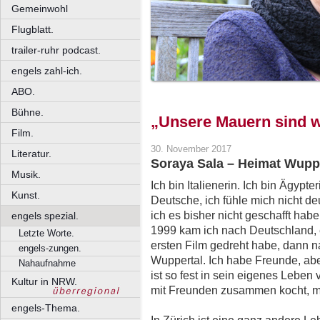
Gemeinwohl
Flugblatt.
trailer-ruhr podcast.
engels zahl-ich.
ABO.
Bühne.
„Unsere Mauern sind wi
Film.
30. November 2017
Literatur.
Soraya Sala – Heimat Wuppe
Musik.
Ich bin Italienerin. Ich bin Ägypte
Kunst.
Deutsche, ich fühle mich nicht deu
ich es bisher nicht geschafft hab
engels spezial.
1999 kam ich nach Deutschland,
Letzte Worte.
ersten Film gedreht habe, dann na
engels-zungen.
Wuppertal. Ich habe Freunde, aber
Nahaufnahme
ist so fest in sein eigenes Leben 
Kultur in NRW.
mit Freunden zusammen kocht, mus
engels-Thema.