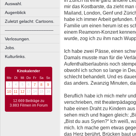
In Zürich ist eine ganz andere Le
Auswahl.
mir das Kostbarste, da zieht man 
Augenblick
Mailand, London, Genf und Zürich 
habe ich immer Arbeit gefunden. 
Zuletzt gelacht: Cartoons.
Familie um einen herum ist es sc
––––––––––––––––––––
einem Reamonn-Konzert kennenge
wurde, zog ich zu ihm nach Wuppe
Verlosungen.
Jobs.
Ich habe zwei Pässe, einen schwe
Kulturlinks.
Damals musste man für die Verl
Aufenthaltserlaubnis noch stempel
obwohl ich schon so lange in Deu
Kinokalender
schlecht behandelt. Und es dauert
Mo
Di
Mi
Do
Fr
Sa
So
das anders. Zwanzig Minuten, dann
3
4
5
6
7
8
9
10
11
12
13
14
15
16
Beruflich habe ich mich mehr u
12.669 Beiträge zu
verschrieben, mit theaterpädagog
3.883 Filmen im Forum
habe einen Draht zu Kindern aus
sehen mich und fragen gleich: „Bi
„Bist du aus Syrien?“ Ich weiß, was
mich. Ich mache gern etwas gege
das Herz berührt, Brücken baut