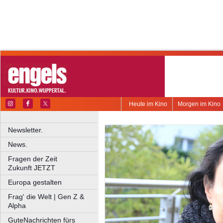
Heute im Kino
Morgen im Kino
Newsletter.
News.
Fragen der Zeit
Zukunft JETZT
Europa gestalten
Frag' die Welt | Gen Z &
Alpha
GuteNachrichten fürs