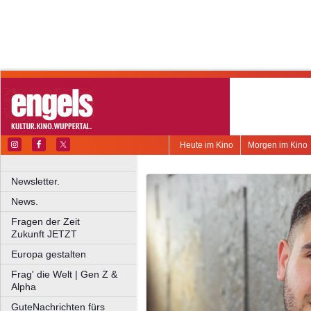
Heute im Kino
Morgen im Kino
Newsletter.
News.
Fragen der Zeit
Zukunft JETZT
Europa gestalten
Frag' die Welt | Gen Z &
Alpha
GuteNachrichten fürs