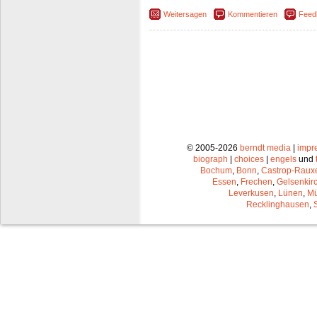
Weitersagen
Kommentieren
Feed
© 2005-2026
berndt media
|
impr
biograph
|
choices
|
engels
und
Bochum
,
Bonn
,
Castrop-Raux
Essen
,
Frechen
,
Gelsenkir
Leverkusen
,
Lünen
,
Mü
Recklinghausen
,