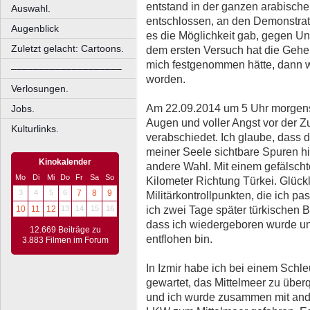
entstand in der ganzen arabisch
Auswahl.
entschlossen, an den Demonstrat
Augenblick
es die Möglichkeit gab, gegen Un
Zuletzt gelacht: Cartoons.
dem ersten Versuch hat die Gehei
mich festgenommen hätte, dann wär
––––––––––––––––––––
worden.
Verlosungen.
Am 22.09.2014 um 5 Uhr morgens 
Jobs.
Augen und voller Angst vor der Z
Kulturlinks.
verabschiedet. Ich glaube, dass 
meiner Seele sichtbare Spuren hin
Kinokalender
andere Wahl. Mit einem gefälsch
Mo
Di
Mi
Do
Fr
Sa
So
Kilometer Richtung Türkei. Glück
3
4
5
6
7
8
9
Militärkontrollpunkten, die ich p
ich zwei Tage später türkischen B
10
11
12
13
14
15
16
dass ich wiedergeboren wurde u
12.669 Beiträge zu
entflohen bin.
3.883 Filmen im Forum
In Izmir habe ich bei einem Schl
gewartet, das Mittelmeer zu über
und ich wurde zusammen mit and