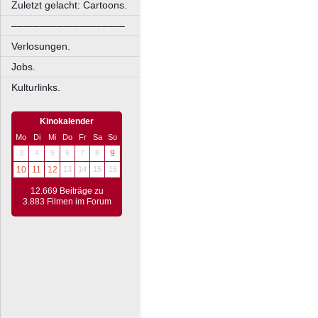
Zuletzt gelacht: Cartoons.
––––––––––––––––––––
Verlosungen.
Jobs.
Kulturlinks.
Kinokalender
Mo
Di
Mi
Do
Fr
Sa
So
3
4
5
6
7
8
9
10
11
12
13
14
15
16
12.669 Beiträge zu
3.883 Filmen im Forum