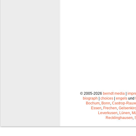
© 2005-2026
berndt media
|
impr
biograph
|
choices
|
engels
und
Bochum
,
Bonn
,
Castrop-Raux
Essen
,
Frechen
,
Gelsenkir
Leverkusen
,
Lünen
,
Mü
Recklinghausen
,