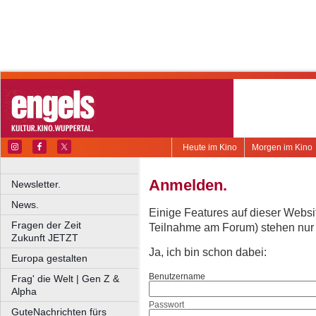
Heute im Kino
Morgen im Kino
Anmelden.
Newsletter.
News.
Einige Features auf dieser Websi
Fragen der Zeit
Teilnahme am Forum) stehen nur re
Zukunft JETZT
Ja, ich bin schon dabei:
Europa gestalten
Benutzername
Frag' die Welt | Gen Z &
Alpha
Passwort
GuteNachrichten fürs