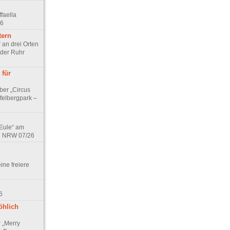
faella
26
tern
 an drei Orten
 der Ruhr
 für
ber „Circus
felbergpark –
 Eule“ am
in NRW 07/26
eine freiere
6
öhlich
r „Merry