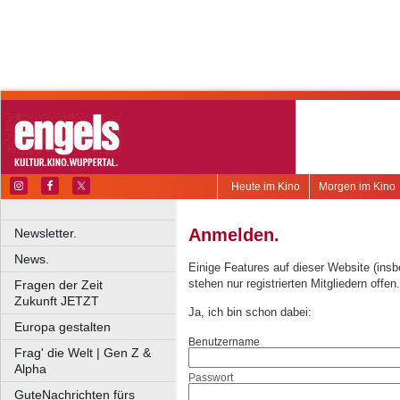
Heute im Kino
Morgen im Kino
Anmelden.
Newsletter.
News.
Einige Features auf dieser Website (ins
stehen nur registrierten Mitgliedern offen.
Fragen der Zeit
Zukunft JETZT
Ja, ich bin schon dabei:
Europa gestalten
Benutzername
Frag' die Welt | Gen Z &
Alpha
Passwort
GuteNachrichten fürs