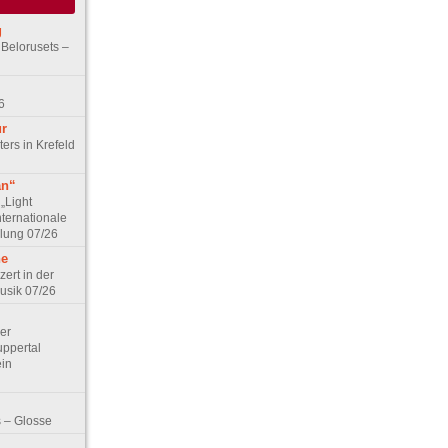
g
 Belorusets –
6
ur
ers in Krefeld
an“
„Light
nternationale
lung 07/26
he
zert in der
Musik 07/26
Der
ppertal
ein
 – Glosse