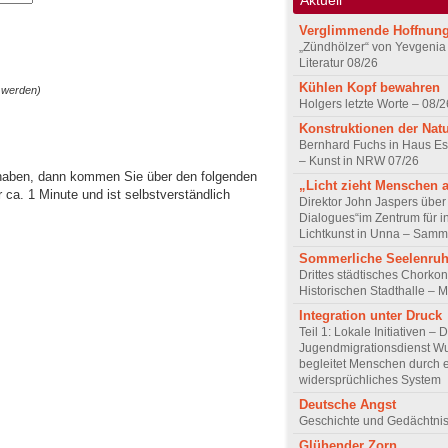
Verglimmende Hoffnun
„Zündhölzer“ von Yevgenia
Literatur 08/26
Kühlen Kopf bewahren
 werden)
Holgers letzte Worte – 08/2
Konstruktionen der Nat
Bernhard Fuchs in Haus Est
– Kunst in NRW 07/26
 haben, dann kommen Sie über den folgenden
„Licht zieht Menschen 
ca. 1 Minute und ist selbstverständlich
Direktor John Jaspers über 
Dialogues“im Zentrum für i
Lichtkunst in Unna – Samm
Sommerliche Seelenru
Drittes städtisches Chorkon
Historischen Stadthalle – 
Integration unter Druck
Teil 1: Lokale Initiativen – 
Jugendmigrationsdienst Wu
begleitet Menschen durch 
widersprüchliches System
Deutsche Angst
Geschichte und Gedächtnis
Glühender Zorn