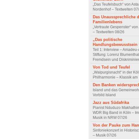
„Das Teufelsbuch“ von Asta 
Nordenhof – Textwelten 07
Das Unaussprechliche 
Familienlebens
„Vertraute Gespenster“ vo
– Textwelten 08/26
„Das politische
Handlungsbewusstsein f
Teil 1: Interview – Amadeu-
Stiftung: Lorenz Blumentha
Fremdsein und Diskriminie
Von Tod und Teufel
„Walpurgisnacht“ in der Kö
Philharmonie – Klassik am
Den Banken widersprec
Island und das Gemeinwoh
Vorbild Island
Jazz aus Südafrika
Pianist Nduduzo Makhathini
WDR Big Band in Köln – Imp
Musik in NRW 07/26
Von der Pauke zum Ha
Sinfoniekonzert in Historis
– Musik 07/26