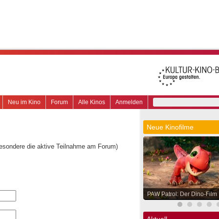
Neu im Kino
Forum
Alle Kinos
Anmelden
Neue Kinofilme
besondere die aktive Teilnahme am Forum)
PAW Patrol: Der Dino-Film
Aktuell