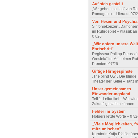
Auf sich gestellt
„Wir gehen mal los“ von Raf
Romagnolo – Literatur 07/
Von Hexen und Psychia
Sinfoniekonzert „Dämonen“
im Ruhrgebiet – Klassik an
07/26
„Wir opfern unsere Welt
Fortschritt“
Regisseur Philipp Preuss ü
Oresteia“ im Mülheimer Raf
Premiere 07/26
Giftige Hirngespinste
„The blind Owl / Die blinde
Theater der Keller – Tanz 
Unser gemeinsames
Einwanderungsland
Teil 1: Leitartikel – Wie wir 
Zukunft gestalten können
Fehler im System
Holgers letzte Worte – 07/2
„Viele Möglichkeiten, fr
mitzumischen“
Kuratorin Katja Pfeiffer übe