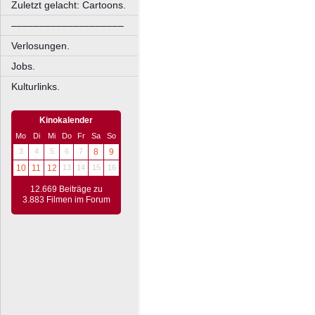
Zuletzt gelacht: Cartoons.
––––––––––––––––––––
Verlosungen.
Jobs.
Kulturlinks.
Kinokalender
Mo
Di
Mi
Do
Fr
Sa
So
3
4
5
6
7
8
9
10
11
12
13
14
15
16
12.669 Beiträge zu
3.883 Filmen im Forum