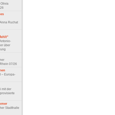
Olivia
/26
des
n Anna Ruchat
ehlt“
Antonio-
ler über
rung
lner
 Rhein 07/26
hen
l – Europa-
 mit der
rovisierte
mmer
cher Stadthalle