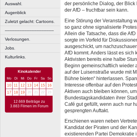
der persönliche Dialog, der Blick
Auswahl.
der AfD – fruchtbar sein kann.
Augenblick
Eine Störung der Veranstaltung w
Zuletzt gelacht: Cartoons.
so ganz ohne signalisierte Protest
––––––––––––––––––––
Allein die Tatsache, dass die AfD 
Verlosungen.
sorgte im Vorfeld für Diskussion
ausgeschickt, um nachzuschauen,
Jobs.
AfD kommt. Anders lässt es sich 
Kulturlinks.
Aktivisten bereits eine halbe Stu
Beginn gemeinschaftlich wieder
auf der Luisenstraße wurde mit M
Kinokalender
Bühne bieten“ hinterlassen. Spann
Mo
Di
Mi
Do
Fr
Sa
So
Interesse offenbar auf den Protes
10
11
12
13
14
15
16
Aktiven auch bleiben können, um
17
18
19
20
21
22
23
Bundestagskandidaten ihrer Stad
12.669 Beiträge zu
Café gut gefüllt, wenn auch nur h
3.883 Filmen im Forum
gesprengten Auftakt.
Erschienen waren neben Vertreter
Kandidat der Piraten und der Kand
existierenden Partei Demokratie 