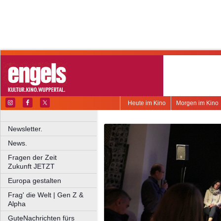
Heute im Kino
Morgen im Kino
Newsletter.
News.
Fragen der Zeit
Zukunft JETZT
Europa gestalten
Frag' die Welt | Gen Z &
Alpha
GuteNachrichten fürs