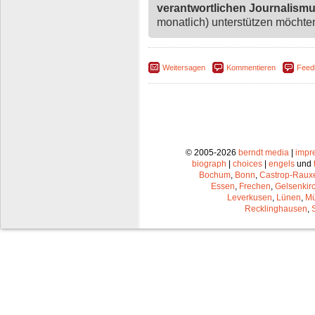
verantwortlichen Journalism
monatlich) unterstützen möchten,
Weitersagen
Kommentieren
Feed
© 2005-2026
berndt media
|
impr
biograph
|
choices
|
engels
und
Bochum
,
Bonn
,
Castrop-Raux
Essen
,
Frechen
,
Gelsenkir
Leverkusen
,
Lünen
,
Mü
Recklinghausen
,