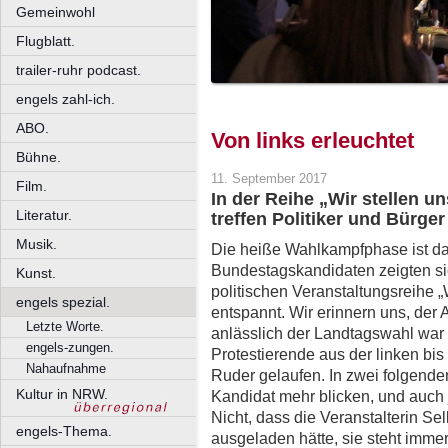
Gemeinwohl
Flugblatt.
trailer-ruhr podcast.
engels zahl-ich.
ABO.
Von links erleuchtet
Bühne.
11. September 2017
Film.
In der Reihe „Wir stellen u
Literatur.
treffen Politiker und Bürger
Musik.
Die heiße Wahlkampfphase ist da
Bundestagskandidaten zeigten si
Kunst.
politischen Veranstaltungsreihe „
engels spezial.
entspannt. Wir erinnern uns, der 
Letzte Worte.
anlässlich der Landtagswahl war
engels-zungen.
Protestierende aus der linken b
Nahaufnahme
Ruder gelaufen. In zwei folgende
Kultur in NRW.
Kandidat mehr blicken, und auch j
Nicht, dass die Veranstalterin Sel
engels-Thema.
ausgeladen hätte, sie steht immer