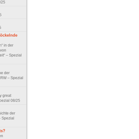
/25
5
5
bröckelnde
“ in der
 von
it“ – Spezial
e der
NRW – Spezial
y great
pezial 08/25
ichte der
 Spezial
ts?
en