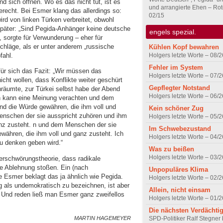
 sich öffnen. Wo es das nicht tut, ist es
und arrangierte Ehen – Rot
gerecht. Bei Esmer klang das allerdings so:
02/15
rd von linken Türken verbreitet, obwohl
päter: „Sind Pegida-Anhänger keine deutsche
engels spezial.
, sorgte für Verwunderung – eher für
läge, als er unter anderem „russische
Kühlen Kopf bewahren
Holgers letzte Worte – 08/2
fahl.
Fehler im System
r sich das Fazit: „Wir müssen das
Holgers letzte Worte – 07/2
cht wollen, dass Konflikte weiter geschürt
Gepflegter Notstand
nräumte, zur Türkei selbst habe der Abend
Holgers letzte Worte – 06/2
n kann eine Meinung verachten und dem
nd die Würde gewähren, die ihm voll und
Kein schöner Zug
enschen der sie ausspricht zuhören und ihm
Holgers letzte Worte – 05/2
anz zusteht. n und dem Menschen der sie
Im Schwebezustand
währen, die ihm voll und ganz zusteht. Ich
Holgers letzte Worte – 04/2
zu denken geben wird.“
Was zu beißen
Holgers letzte Worte – 03/2
Verschwörungstheorie, dass radikale
te Ablehnung stoßen. Ein (nach
Unpopuläres Klima
 Esmer beklagt das ja ähnlich wie Pegida.
Holgers letzte Worte – 02/2
 als undemokratisch zu bezeichnen, ist aber
Allein, nicht einsam
t. Und reden ließ man Esmer ganz zweifellos
Holgers letzte Worte – 01/2
Die nächsten Verdächti
MARTIN HAGEMEYER
SPD-Politiker Ralf Stegner