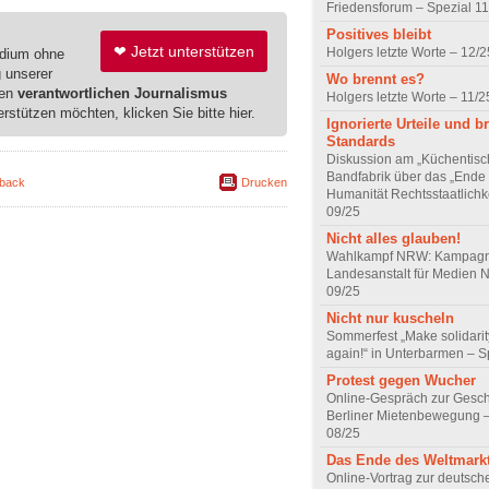
Friedensforum – Spezial 11
Positives bleibt
❤ Jetzt unterstützen
Holgers letzte Worte – 12/2
edium ohne
g unserer
Wo brennt es?
ren
verantwortlichen Journalismus
Holgers letzte Worte – 11/2
erstützen möchten, klicken Sie bitte hier.
Ignorierte Urteile und 
Standards
Diskussion am „Küchentisch
Bandfabrik über das „Ende
back
Drucken
Humanität Rechtsstaatlichke
09/25
Nicht alles glauben!
Wahlkampf NRW: Kampagn
Landesanstalt für Medien 
09/25
Nicht nur kuscheln
Sommerfest „Make solidarit
again!“ in Unterbarmen – S
Protest gegen Wucher
Online-Gespräch zur Gesch
Berliner Mietenbewegung –
08/25
Das Ende des Weltmark
Online-Vortrag zur deutsch