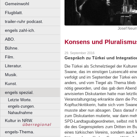
Gemeinwohl
Flugblatt.
trailer-ruhr podcast.
Josef Neum
engels zahl-ich.
ABO.
Konsens und Pluralismu
Bühne.
29. September 2016
Film.
Gespräch zu Türkei und Integratio
Literatur.
Die Türkei als Schmelztiegel der Kulture
Swane, das im einstigen Luisencafé eine
Musik.
verfolgt und im September der Türkei 
anders, und vom Tiegel als Thema blieb n
Kunst.
nötig geworden, und das gab dem Abend 
engels spezial.
anvisierten Diskutanten hatte man letztl
Veranstaltungstag erkrankte dann die Pr
Letzte Worte.
Kopftuchkritikerin, hatte sich vom Swa
engels-zungen.
musste aber nun absagen. Dass darauf 
Nahaufnahme
zum Diskutanten mutierte, war dann mehr
Kultur in NRW.
SPD-Landtagsabgeordneten, selbst mit Mi
die des Gegenspielers zum Dritten im B
engels-Thema.
eines türkischen Vereins, sondern auch 