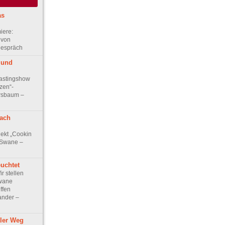
as
iere:
 von
gespräch
 und
astingshow
zen“-
ersbaum –
ach
jekt „Cookin
 Swane –
euchtet
r stellen
Swane
ffen
ander –
ler Weg