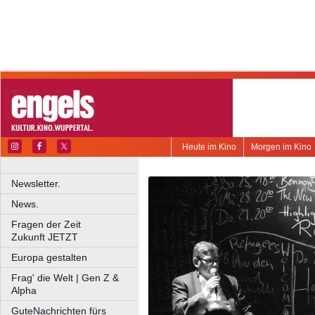
Heute im Kino
Morgen im Kino
Newsletter.
News.
Fragen der Zeit
Zukunft JETZT
Europa gestalten
Frag' die Welt | Gen Z &
Alpha
GuteNachrichten fürs