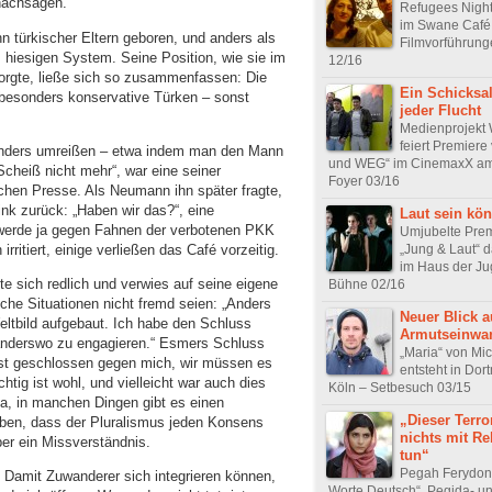
nachsagen.
Refugees Night
im Swane Café 
 türkischer Eltern geboren, und anders als
Filmvorführung
hiesigen System. Seine Position, wie sie im
12/16
sorgte, ließe sich so zusammenfassen: Die
Ein Schicksal
 besonders konservative Türken – sonst
jeder Flucht
Medienprojekt 
feiert Premiere
anders umreißen – etwa indem man den Mann
und WEG“ im CinemaxX am 
Scheiß nicht mehr“, war eine seiner
Foyer 03/16
schen Presse. Als Neumann ihn später fragte,
ink zurück: „Haben wir das?“, eine
Laut sein kö
 werde ja gegen Fahnen der verbotenen PKK
Umjubelte Prem
„Jung & Laut“ 
irritiert, einige verließen das Café vorzeitig.
im Haus der Ju
sich redlich und verwies auf seine eigene
Bühne 02/16
iche Situationen nicht fremd seien: „Anders
Neuer Blick a
eltbild aufgebaut. Ich habe den Schluss
Armutseinwa
anderswo zu engagieren.“ Esmers Schluss
„Maria“ von Mi
st geschlossen gegen mich, wir müssen es
entsteht in Do
tig ist wohl, und vielleicht war auch dies
Köln – Setbesuch 03/15
Ja, in manchen Dingen gibt es einen
„Dieser Terro
uben, dass der Pluralismus jeden Konsens
nichts mit Re
ber ein Missverständnis.
tun“
Pegah Ferydoni
 Damit Zuwanderer sich integrieren können,
Worte Deutsch“, Pegida- un