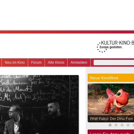
Neu im Kino
Forum
Alle Kinos
Anmelden
Neue Kinofilme
PAW Patrol: Der Dino-Film
Lesen Sie dazu auch: