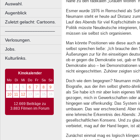
Nähe zu den radikalen „Grauen Wölfen“ 
Auswahl.
Esmer wurde 1976 in Remscheid als Sohn
Augenblick
Neumann steht er heute auf Distanz zum 
Zuletzt gelacht: Cartoons.
Lauf des Abends für viel Kopfschütteln 
Politik müsste Neudeutsche integrieren,
––––––––––––––––––––
müssen sie selbst sich organisieren.
Verlosungen.
Man könnte Positionen wie diese auch 
selbst sprechen ließe: „Ich brauche den 
Jobs.
Äußerungen zur für ihn einseitigen deut
Kulturlinks.
ob er gegen die Demokratie sei, gab er fl
Demokratie also – bei Demonstrationen
nicht eingeschritten. Zuhörer zeigten sich 
Kinokalender
Mo
Di
Mi
Do
Fr
Sa
So
Doch wie dem begegnen? Neumann mühte 
Biografie, aus der ihm selbst ghetto-ähnl
3
4
5
6
7
8
9
als Sie habe ich mir aber kein eigenes W
10
11
12
13
14
15
16
gezogen, mich in Gewerkschaften oder 
hingegen war offenkundig: Das System i
12.669 Beiträge zu
3.883 Filmen im Forum
umbauen. Das war erschreckend. Aber rich
eine lehrreiche Erkenntnis des Abends: 
gesellschaftlichen Konsens. Und zu gla
verbietet, mag auf der Hand liegen, ist a
Zunächst einmal mag es logisch klingen: