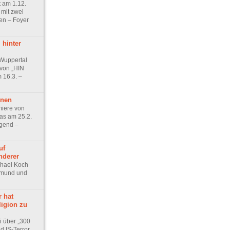
 am 1.12.
mit zwei
en – Foyer
 hinter
Wuppertal
 von „HIN
16.3. –
nnen
iere von
das am 25.2.
gend –
uf
nderer
chael Koch
rtmund und
r hat
ligion zu
 über „300
d IS-Terror