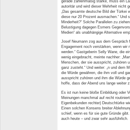
gerade zahlenmäßig starke, muss ein Land
autoritär und wird dieser Mehrheit nicht 
„Das gesamte deutsche Bild der Türkei wi
diese nur 20 Prozent ausmachen.“ Und s
Minderheit?“ Solche Parallelen zu ziehen
Belustigung dagegen Esmers Gegenvorsch
Medien“ als unabhängige Alternative emp
Josef Neumann zog aus dem Gespräch fü
Engagement noch verstärken, wenn wir ni
werden.“ Gastgeberin Selly Wane, die ei
wenig eingebracht, meinte nachher: „Ma
Menschen, der sie ausspricht, zuhören u
ganz zusteht.“ Und weiter: „n und dem M
die Würde gewähren, die ihm voll und g
ausspricht zuhören und ihm die Würde ge
hoffe, dass der Abend uns lange weiter 
Es ist nun keine bloße Einbildung oder 
Meinungen manchmal auf recht routinier
Eigenbekunden rechter) Deutschtürke wie
Einen solchen Konsens breiter Ablehnung
schief, wenn es für sie gute Gründe gib
auch heute – und zwar sehr ausführlich.