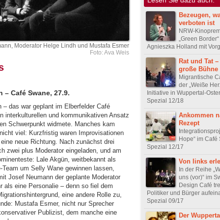
Bezeugen, w
verboten ist
NRW-Kinoprem
„Green Border“
ann, Moderator Helge Lindh und Mustafa Esmer
Agnieszka Holland mit Vor
Foto: Ava Weis
Rat und Tat –
s
große Bühne
Migrantische C
der „Weiße Her
n – Café Swane, 27.9.
Initiative in Wuppertal-Ost
Spezial 12/18
n – das war geplant im Elberfelder Café
Ankommen n
n interkulturellen und kommunikativen Ansatz
Rezept
einen Schwerpunkt widmete. Manches kam
Integrationspro
icht viel: Kurzfristig waren Improvisationen
Hope“ im Café
eine neue Richtung. Nach zunächst drei
Spezial 12/17
ich zwei plus Moderator eingeladen, und am
ominenteste: Lale Akgün, weitbekannt als
Von links erl
ne-Team um Selly Wane gewinnen lassen,
In der Reihe „Wi
mit Josef Neumann der geplante Moderator
uns (vor)“ im 
Design Café tre
 als eine Personalie – denn so fiel dem
Politiker und Bürger aufein
grationshintergrund, eine andere Rolle zu,
Spezial 09/17
unde: Mustafa Esmer, nicht nur Sprecher
konservativer Publizist, dem manche eine
Der Wupperta