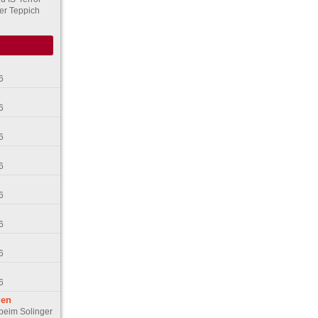
er Teppich
6
6
6
6
6
6
6
6
gen
 beim Solinger