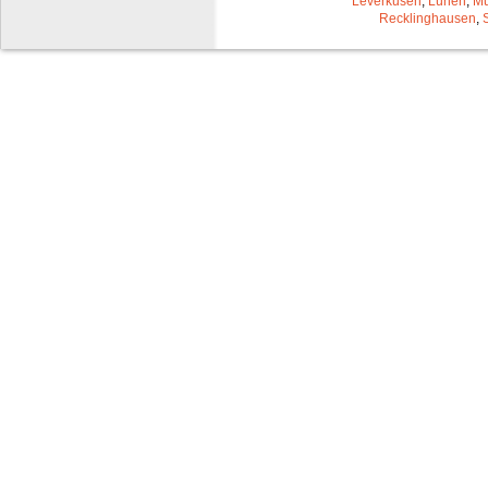
Leverkusen
,
Lünen
,
Mü
Recklinghausen
,