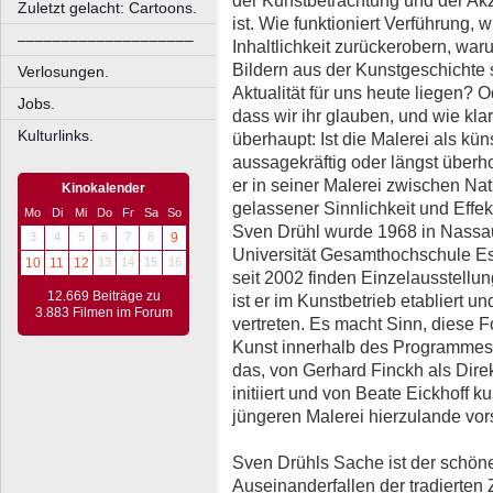
der Kunstbetrachtung und der Akz
Zuletzt gelacht: Cartoons.
ist. Wie funktioniert Verführung, 
––––––––––––––––––––
Inhaltlichkeit zurückerobern, wa
Bildern aus der Kunstgeschichte
Verlosungen.
Aktualität für uns heute liegen? 
Jobs.
dass wir ihr glauben, und wie kla
Kulturlinks.
überhaupt: Ist die Malerei als k
aussagekräftig oder längst überh
er in seiner Malerei zwischen Natü
Kinokalender
gelassener Sinnlichkeit und Effekt
Mo
Di
Mi
Do
Fr
Sa
So
Sven Drühl wurde 1968 in Nassau
3
4
5
6
7
8
9
Universität Gesamthochschule Es
10
11
12
13
14
15
16
seit 2002 finden Einzelausstellun
12.669 Beiträge zu
ist er im Kunstbetrieb etabliert
3.883 Filmen im Forum
vertreten. Es macht Sinn, diese F
Kunst innerhalb des Programmes 
das, von Gerhard Finckh als Dir
initiiert und von Beate Eickhoff ku
jüngeren Malerei hierzulande vorst
Sven Drühls Sache ist der schön
Auseinanderfallen der tradierten 