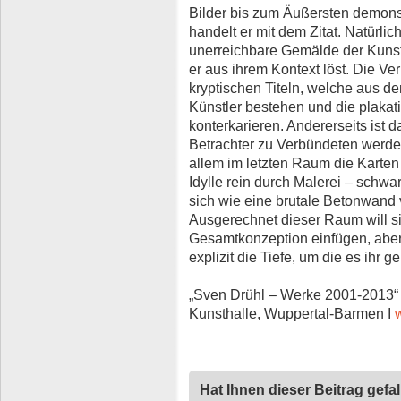
Bilder bis zum Äußersten demonstr
handelt er mit dem Zitat. Natürlic
unerreichbare Gemälde der Kunstg
er aus ihrem Kontext löst. Die Verr
kryptischen Titeln, welche aus den 
Künstler bestehen und die plakati
konterkarieren. Andererseits ist d
Betrachter zu Verbündeten werden
allem im letzten Raum die Karten
Idylle rein durch Malerei – schwar
sich wie eine brutale Betonwand v
Ausgerechnet dieser Raum will sic
Gesamtkonzeption einfügen, aber 
explizit die Tiefe, um die es ihr g
„Sven Drühl – Werke 2001-2013“ I
Kunsthalle, Wuppertal-Barmen I
Hat Ihnen dieser Beitrag gefa