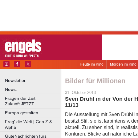
Heute im Kino
Morgen im Kino
Bilder für Millionen
Newsletter.
News.
31. Oktober 2013
Fragen der Zeit
Sven Drühl in der Von der 
Zukunft JETZT
11/13
Europa gestalten
Die Ausstellung mit Sven Drühl in
besitzt Stil, sie ist farbintensiv, d
Frag' die Welt | Gen Z &
aktuell. Zu sehen sind, in realisti
Alpha
Konturen, Blicke auf natürliche L
GuteNachrichten fürs