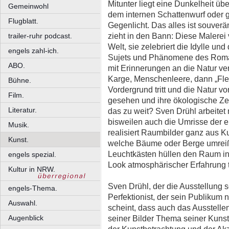
Mitunter liegt eine Dunkelheit ü
Gemeinwohl
dem internen Schattenwurf oder g
Flugblatt.
Gegenlicht. Das alles ist souverä
zieht in den Bann: Diese Malerei 
trailer-ruhr podcast.
Welt, sie zelebriert die Idylle un
engels zahl-ich.
Sujets und Phänomene des Romant
ABO.
mit Erinnerungen an die Natur v
Karge, Menschenleere, dann „Flei
Bühne.
Vordergrund tritt und die Natur 
Film.
gesehen und ihre ökologische Ze
Literatur.
das zu weit? Sven Drühl arbeitet 
bisweilen auch die Umrisse der ei
Musik.
realisiert Raumbilder ganz aus K
Kunst.
welche Bäume oder Berge umreiße
Leuchtkästen hüllen den Raum i
engels spezial.
Look atmosphärischer Erfahrung t
Kultur in NRW.
Sven Drühl, der die Ausstellung sel
engels-Thema.
Perfektionist, der sein Publikum n
Auswahl.
scheint, dass auch das Ausstelle
Augenblick
seiner Bilder Thema seiner Kuns