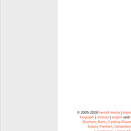
© 2005-2026
berndt media
|
impr
biograph
|
choices
|
engels
und
Bochum
,
Bonn
,
Castrop-Raux
Essen
,
Frechen
,
Gelsenkir