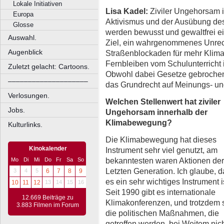
Lokale Initiativen
Lisa Kadel:
Ziviler Ungehorsam i
Europa
Aktivismus und der Ausübung des
Glosse
werden bewusst und gewaltfrei ei
Auswahl.
Ziel, ein wahrgenommenes Unrech
Augenblick
Straßenblockaden für mehr Klima
Fernbleiben vom Schulunterricht i
Zuletzt gelacht: Cartoons.
Obwohl dabei Gesetze gebrochen
––––––––––––––––––––
das Grundrecht auf Meinungs- un
Verlosungen.
Welchen Stellenwert hat ziviler
Jobs.
Ungehorsam innerhalb der
Klimabewegung?
Kulturlinks.
Die Klimabewegung hat dieses
Kinokalender
Instrument sehr viel genutzt, am
bekanntesten waren Aktionen der
Mo
Di
Mi
Do
Fr
Sa
So
Letzten Generation. Ich glaube, 
3
4
5
6
7
8
9
es ein sehr wichtiges Instrument i
10
11
12
13
14
15
16
Seit 1990 gibt es internationale
12.669 Beiträge zu
Klimakonferenzen, und trotzdem 
3.883 Filmen im Forum
die politischen Maßnahmen, die
getroffen werden, bei Weitem nic