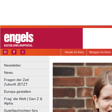
Heute im Kino
Morgen im Kino
Newsletter.
News.
Fragen der Zeit
Zukunft JETZT
Europa gestalten
Frag' die Welt | Gen Z &
Alpha
GuteNachrichten fürs