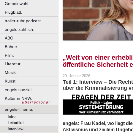
Gemeinwohl
Flugblatt.
trailer-ruhr podcast.
engels zahl-ich.
ABO.
Bühne.
Film.
„Weit von einer erhebl
öffentliche Sicherheit e
Literatur.
Musik.
29. Januar 2026
Kunst.
Teil 1: Interview – Die Rec
über die Kriminalisierung v
engels spezial.
Kultur in NRW.
engels-Thema.
Intro
engels: Frau Kadel, wo liegt d
Leitartikel
Aktivismus und zivilem Unge
Interview