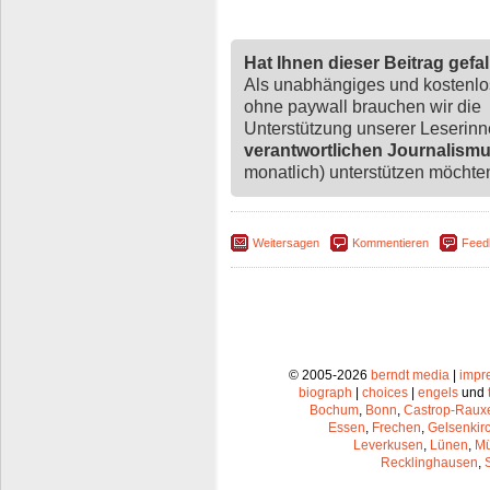
Hat Ihnen dieser Beitrag gefa
Als unabhängiges und kostenl
ohne paywall brauchen wir die
Unterstützung unserer Leserin
verantwortlichen Journalism
monatlich) unterstützen möchten,
Weitersagen
Kommentieren
Feed
© 2005-2026
berndt media
|
impr
biograph
|
choices
|
engels
und
Bochum
,
Bonn
,
Castrop-Raux
Essen
,
Frechen
,
Gelsenkir
Leverkusen
,
Lünen
,
Mü
Recklinghausen
,