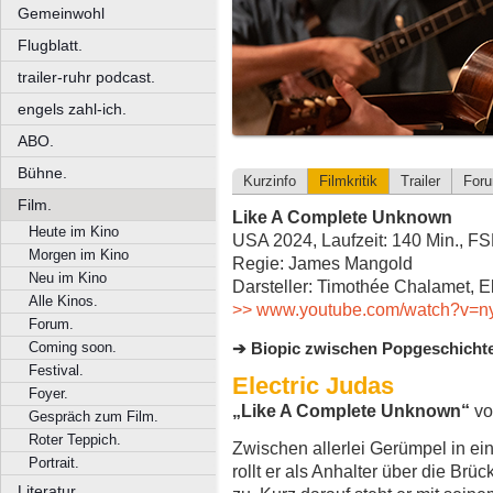
Gemeinwohl
Flugblatt.
trailer-ruhr podcast.
engels zahl-ich.
ABO.
Bühne.
Kurzinfo
Filmkritik
Trailer
For
Film.
Like A Complete Unknown
Heute im Kino
USA 2024, Laufzeit: 140 Min., FS
Morgen im Kino
Regie: James Mangold
Neu im Kino
Darsteller: Timothée Chalamet, E
Alle Kinos.
>> www.youtube.com/watch?v=n
Forum.
Coming soon.
Biopic zwischen Popgeschichte
Festival.
Electric Judas
Foyer.
„Like A Complete Unknown“
vo
Gespräch zum Film.
Roter Teppich.
Zwischen allerlei Gerümpel in e
Portrait.
rollt er als Anhalter über die Br
Literatur.