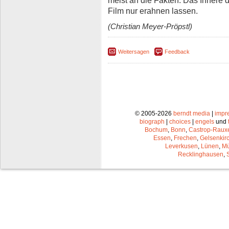
meist an die Fakten. Das Innere 
Film nur erahnen lassen.
(Christian Meyer-Pröpstl)
Weitersagen
Feedback
© 2005-2026
berndt media
|
impr
biograph
|
choices
|
engels
und
Bochum
,
Bonn
,
Castrop-Raux
Essen
,
Frechen
,
Gelsenkir
Leverkusen
,
Lünen
,
Mü
Recklinghausen
,