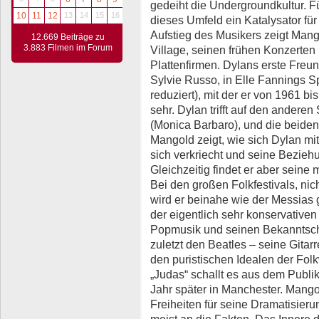
gedeiht die Undergroundkultur. F
10
11
12
13
14
15
16
dieses Umfeld ein Katalysator fü
Aufstieg des Musikers zeigt Mang
12.669 Beiträge zu
3.883 Filmen im Forum
Village, seinen frühen Konzerten
Plattenfirmen. Dylans erste Freun
Sylvie Russo, in Elle Fannings Sp
reduziert), mit der er von 1961 bi
sehr. Dylan trifft auf den andere
(Monica Barbaro), und die beide
Mangold zeigt, wie sich Dylan 
sich verkriecht und seine Beziehun
Gleichzeitig findet er aber seine
Bei den großen Folkfestivals, nic
wird er beinahe wie der Messias ge
der eigentlich sehr konservative
Popmusik und seinen Bekanntscha
zuletzt den Beatles – seine Gitarre
den puristischen Idealen der Folk
„Judas“ schallt es aus dem Publik
Jahr später in Manchester. Mango
Freiheiten für seine Dramatisierun