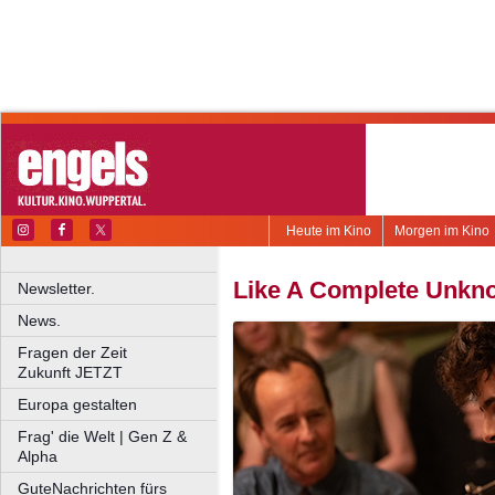
Heute im Kino
Morgen im Kino
Like A Complete Unkn
Newsletter.
News.
Fragen der Zeit
Zukunft JETZT
Europa gestalten
Frag' die Welt | Gen Z &
Alpha
GuteNachrichten fürs