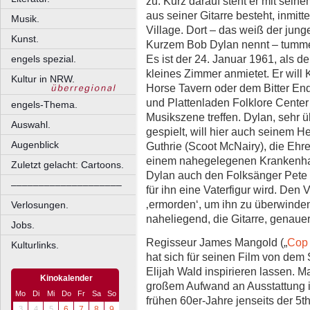
zu. Kurz darauf steht er mit sei
aus seiner Gitarre besteht, inmit
Musik.
Village. Dort – das weiß der jun
Kunst.
Kurzem Bob Dylan nennt – tummel
Es ist der 24. Januar 1961, als de
engels spezial.
kleines Zimmer anmietet. Er will 
Kultur in NRW.
Horse Tavern oder dem Bitter En
und Plattenladen Folklore Center
engels-Thema.
Musikszene treffen. Dylan, sehr
Auswahl.
gespielt, will hier auch seinem 
Augenblick
Guthrie (Scoot McNairy), die Ehre
einem nahegelegenen Krankenhau
Zuletzt gelacht: Cartoons.
Dylan auch den Folksänger Pete
––––––––––––––––––––
für ihn eine Vaterfigur wird. Den
‚ermorden‘, um ihn zu überwinden.
Verlosungen.
naheliegend, die Gitarre, genauer:
Jobs.
Regisseur James Mangold („
Cop
Kulturlinks.
hat sich für seinen Film von dem
Elijah Wald inspirieren lassen. M
Kinokalender
großem Aufwand an Ausstattung i
Mo
Di
Mi
Do
Fr
Sa
So
frühen 60er-Jahre jenseits der 5t
3
4
5
6
7
8
9