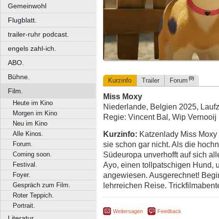
Gemeinwohl
Flugblatt.
trailer-ruhr podcast.
engels zahl-ich.
ABO.
Bühne.
(0)
Kurzinfo
Trailer
Forum
Film.
Miss Moxy
Heute im Kino
Niederlande, Belgien 2025, Laufz
Morgen im Kino
Regie: Vincent Bal, Wip Vernooij
Neu im Kino
Kurzinfo:
Katzenlady Miss Moxy
Alle Kinos.
sie schon gar nicht. Als die hoch
Forum.
Südeuropa unverhofft auf sich allei
Coming soon.
Ayo, einen tollpatschigen Hund, 
Festival.
angewiesen. Ausgerechnet! Begin
Foyer.
lehrreichen Reise. Trickfilmabent
Gespräch zum Film.
Roter Teppich.
Portrait.
Weitersagen
Feedback
Literatur.