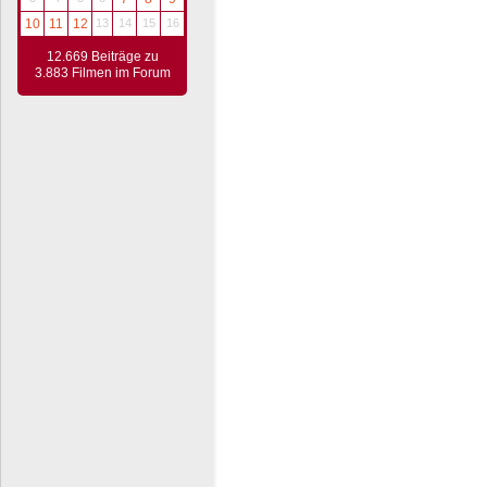
10
11
12
13
14
15
16
12.669 Beiträge zu
3.883 Filmen im Forum