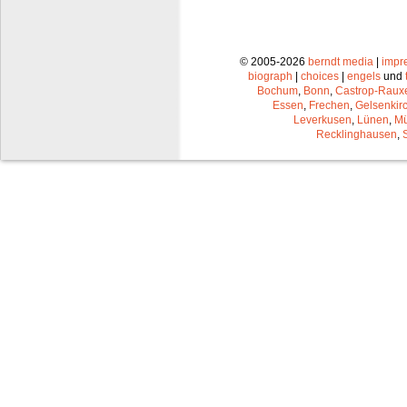
© 2005-2026
berndt media
|
impr
biograph
|
choices
|
engels
und
Bochum
,
Bonn
,
Castrop-Raux
Essen
,
Frechen
,
Gelsenkir
Leverkusen
,
Lünen
,
Mü
Recklinghausen
,