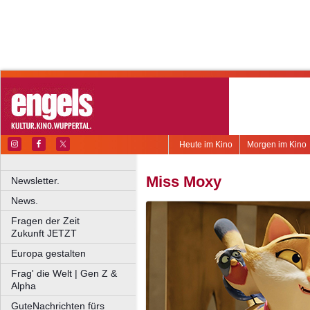
Heute im Kino
Morgen im Kino
Miss Moxy
Newsletter.
News.
Fragen der Zeit
Zukunft JETZT
Europa gestalten
Frag' die Welt | Gen Z &
Alpha
GuteNachrichten fürs