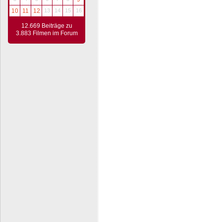
10
11
12
13
14
15
16
12.669 Beiträge zu
3.883 Filmen im Forum