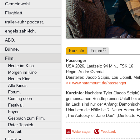
Gemeinwohl
Flugblatt.
trailer-ruhr podcast.
engels zahl-ich.
ABO.
Bühne.
(0)
Kurzinfo
Forum
Film.
Passenger
Heute im Kino
USA 2026, Laufzeit: 94 Min., FSK 16
Regie: André Øvredal
Morgen im Kino
Darsteller: Jacob Scipio, Lou Llobell, Me
Neu im Kino
>> www.paramount.de/passenger
Alle Kinos.
Forum.
Kurzinfo:
Nachdem Tyler (Jacob Scipio) 
gemeinsamen Roadtrip einen Unfall bezeug
Coming soon.
im Lack sind nur der Anfang: Dämonisch
Festival.
Urlaubern die Hölle heiß. Neuer Horror d
Foyer.
„The Autopsy of Jane Doe“, „Die letzte F
Gespräch zum Film.
Roter Teppich.
Portrait.
Weitersagen
Feedback
Literatur.