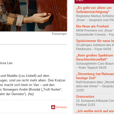
„Es geht vor allem um
Selbstermächtigung“
Regisseur Markus Schleinz
„Rose“ – Gespräch zum Fil
Die Hose als Freiheit
NRW-Premiere von „Rose“
Passenger
Düsseldorfer Cinema – Foy
Spielzimmer für neue I
20-jähriges Jubiläum des K
Filmforums – Foyer 04/26
„Kein großes Spektrum
Geschlechtsvielfalt“
lissa Leo
Schauspielerin Caro Braun
– Roter Teppich 04/26
„Stromberg hat Relevanz
und Maddie (Lou Llobell) auf dem
heutige Zeit“
en, sind sie nicht mehr allein. Drei Kratzer
Ralf Husmann über „Strom
es macht sich breit im Van – und den
alles wie immer“ – Gesprä
es Norwegers André Øvredal („Troll Hunter“,
12/25
ahrt der Demeter“).
(he)
Grenzenlos
10. European Arthouse Ci
Festival 11/25
Drucken
„Ich wollte mich auf ei