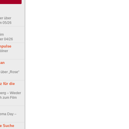
er über
m 05/26
 im
er 04/26
mpulse
ölner
 an
 über „Rose“
 für die
berg – Wieder
ch zum Film
nema Day –
ne Suche