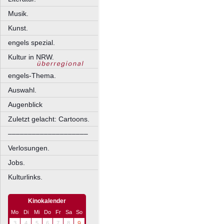
Musik.
Kunst.
engels spezial.
Kultur in NRW.
engels-Thema.
Auswahl.
Augenblick
Zuletzt gelacht: Cartoons.
––––––––––––––––––––
Verlosungen.
Jobs.
Kulturlinks.
Kinokalender
Mo
Di
Mi
Do
Fr
Sa
So
3
4
5
6
7
8
9