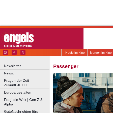
Heute im Kino
Morgen im Kino
Passenger
Newsletter.
News.
Fragen der Zeit
Zukunft JETZT
Europa gestalten
Frag' die Welt | Gen Z &
Alpha
GuteNachrichten fürs