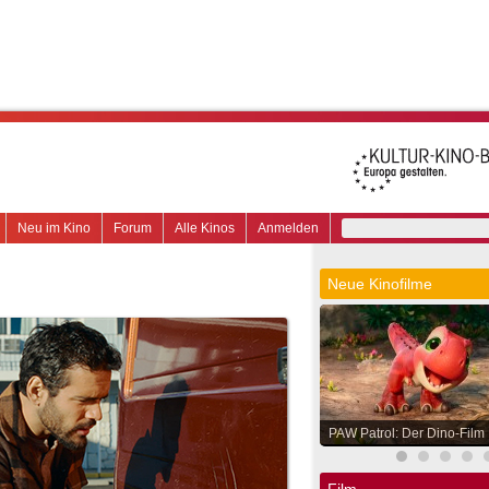
Neu im Kino
Forum
Alle Kinos
Anmelden
Neue Kinofilme
PAW Patrol: Der Dino-Film
Film.