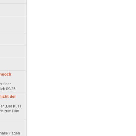
ennoch
er über
pich 09/25
nicht der
er „Der Kuss
ch zum Film
thalle Hagen