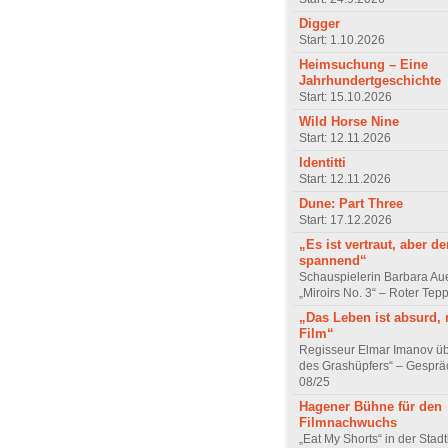
Digger
Start: 1.10.2026
Heimsuchung – Eine
Jahrhundertgeschichte
Start: 15.10.2026
Wild Horse Nine
Start: 12.11.2026
Identitti
Start: 12.11.2026
Dune: Part Three
Start: 17.12.2026
„Es ist vertraut, aber d
spannend“
Schauspielerin Barbara Au
„Miroirs No. 3“ – Roter Tep
„Das Leben ist absurd, 
Film“
Regisseur Elmar Imanov üb
des Grashüpfers“ – Gesprä
08/25
Hagener Bühne für den
Filmnachwuchs
„Eat My Shorts“ in der Stad