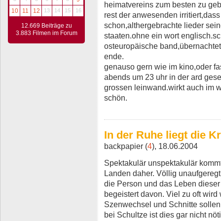
heimatvereins zum besten zu gebe
10
11
12
13
14
15
16
rest der anwesenden irritiert,dass
schon,althergebrachte lieder sein
12.669 Beiträge zu
3.883 Filmen im Forum
staaten.ohne ein wort englisch.sch
osteuropäische band,übernachtet 
ende.
genauso gern wie im kino,oder fas
abends um 23 uhr in der ard geseh
grossen leinwand.wirkt auch im 
schön.
In der Ruhe liegt die Kr
backpapier (
4
), 18.06.2004
Spektakulär unspektakulär kommt
Landen daher. Völlig unaufgeregt
die Person und das Leben dieser v
begeistert davon. Viel zu oft wir
Szenwechsel und Schnitte sollen
bei Schultze ist dies gar nicht nöt