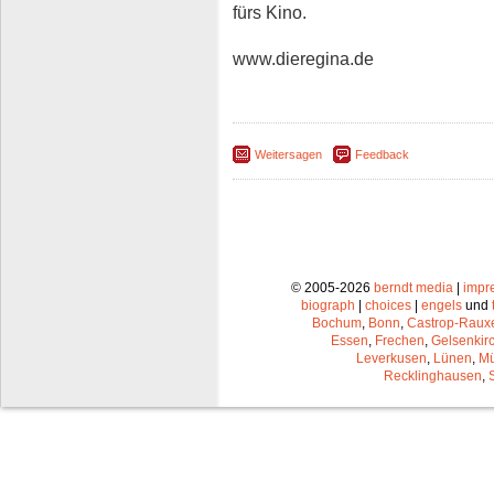
fürs Kino.
www.dieregina.de
Weitersagen
Feedback
© 2005-2026
berndt media
|
impr
biograph
|
choices
|
engels
und
Bochum
,
Bonn
,
Castrop-Raux
Essen
,
Frechen
,
Gelsenkir
Leverkusen
,
Lünen
,
Mü
Recklinghausen
,