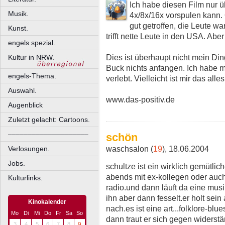
Ich habe diesen Film nur 
Musik.
4x/8x/16x vorspulen kann.
gut getroffen, die Leute w
Kunst.
trifft nette Leute in den USA. Abe
engels spezial.
Dies ist überhaupt nicht mein Din
Kultur in NRW.
Buck nichts anfangen. Ich habe m
engels-Thema.
verlebt. Vielleicht ist mir das all
Auswahl.
www.das-positiv.de
Augenblick
Zuletzt gelacht: Cartoons.
––––––––––––––––––––
schön
waschsalon (
19
), 18.06.2004
Verlosungen.
Jobs.
schultze ist ein wirklich gemütlich
abends mit ex-kollegen oder auch
Kulturlinks.
radio.und dann läuft da eine musi
ihn aber dann fesselt.er holt sein
Kinokalender
nach.es ist eine art...folklore-bl
Mo
Di
Mi
Do
Fr
Sa
So
dann traut er sich gegen widerstä
3
4
5
6
7
8
9