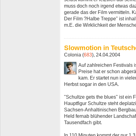
muss doch noch irgend etwas daz
gerade das der Film vermitteln. K
Der Film ?Halbe Treppe" ist inhal
m.E. die Wirklichkeit der Mensche
Slowmotion in Teutsch
Colonia (
683
), 24.04.2004
Auf zahlreichen Festivals i
Preise hat er schon abgerä
kam. Er startet nun in vie
Herbst sogar in den USA.
"Schultze gets the blues" ist ein
Hauptfigur Schultze steht deplatz
Sachsen-Anhaltinischen Bergbau-
Held fernab blühender Landschaft
Tausendfach gibt.
In 110 Minuten kommt der nur 1,3 