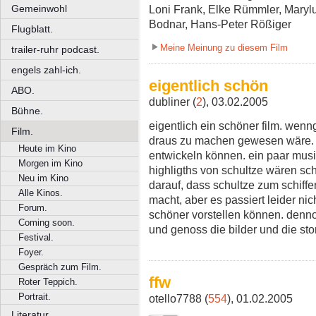
Gemeinwohl
Loni Frank, Elke Rümmler, Maryl
Bodnar, Hans-Peter Rößiger
Flugblatt.
Meine Meinung zu diesem Film
trailer-ruhr podcast.
engels zahl-ich.
eigentlich schön
ABO.
dubliner (
2
), 03.02.2005
Bühne.
eigentlich ein schöner film. wen
Film.
draus zu machen gewesen wäre. v
Heute im Kino
entwickeln können. ein paar musi
Morgen im Kino
highligths von schultze wären sc
Neu im Kino
darauf, dass schultze zum schiffer
Alle Kinos.
macht, aber es passiert leider nic
Forum.
schöner vorstellen können. dennoc
Coming soon.
und genoss die bilder und die sto
Festival.
Foyer.
Gespräch zum Film.
ffw
Roter Teppich.
Portrait.
otello7788 (
554
), 01.02.2005
Literatur.