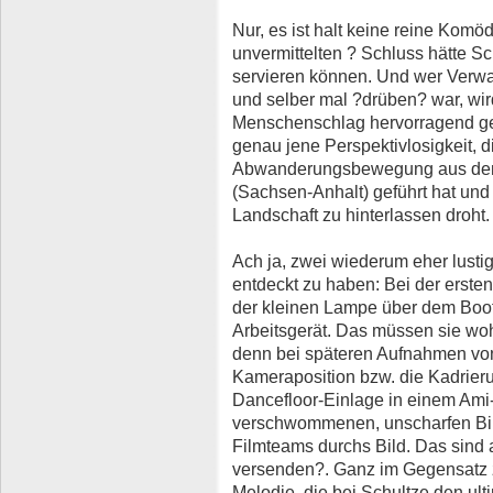
Nur, es ist halt keine reine Komö
unvermittelten ? Schluss hätte Sc
servieren können. Und wer Verwa
und selber mal ?drüben? war, wird
Menschenschlag hervorragend getr
genau jene Perspektivlosigkeit, d
Abwanderungsbewegung aus dem
(Sachsen-Anhalt) geführt hat und
Landschaft zu hinterlassen droht.
Ach ja, zwei wiederum eher lusti
entdeckt zu haben: Bei der ersten
der kleinen Lampe über dem Bo
Arbeitsgerät. Das müssen sie wo
denn bei späteren Aufnahmen von
Kameraposition bzw. die Kadrieru
Dancefloor-Einlage in einem Ami
verschwommenen, unscharfen Bild
Filmteams durchs Bild. Das sind a
versenden?. Ganz im Gegensatz 
Melodie, die bei Schultze den ulti