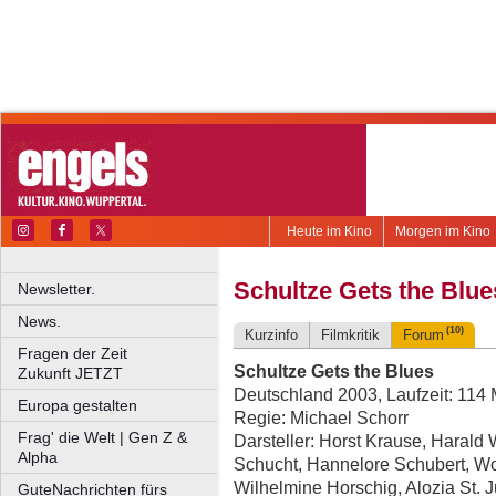
Heute im Kino
Morgen im Kino
Schultze Gets the Blue
Newsletter.
News.
(10)
Kurzinfo
Filmkritik
Forum
Fragen der Zeit
Schultze Gets the Blues
Zukunft JETZT
Deutschland 2003, Laufzeit: 114 
Europa gestalten
Regie: Michael Schorr
Frag' die Welt | Gen Z &
Darsteller: Horst Krause, Harald
Alpha
Schucht, Hannelore Schubert, W
Wilhelmine Horschig, Alozia St. J
GuteNachrichten fürs