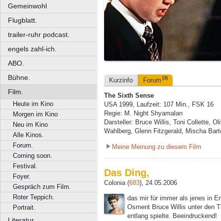
Gemeinwohl
Flugblatt.
trailer-ruhr podcast.
engels zahl-ich.
ABO.
Bühne.
(3)
Kurzinfo
Forum
Film.
The Sixth Sense
Heute im Kino
USA 1999, Laufzeit: 107 Min., FSK 16
Regie: M. Night Shyamalan
Morgen im Kino
Darsteller: Bruce Willis, Toni Collette, 
Neu im Kino
Wahlberg, Glenn Fitzgerald, Mischa Bar
Alle Kinos.
Forum.
Meine Meinung zu diesem Film
Coming soon.
Festival.
Das Ding,
Foyer.
Colonia (
683
), 24.05.2006
Gespräch zum Film.
Roter Teppich.
das mir für immer als jenes in E
Osment Bruce Willis unter den T
Portrait.
entlang spielte. Beeindruckend!
Literatur.