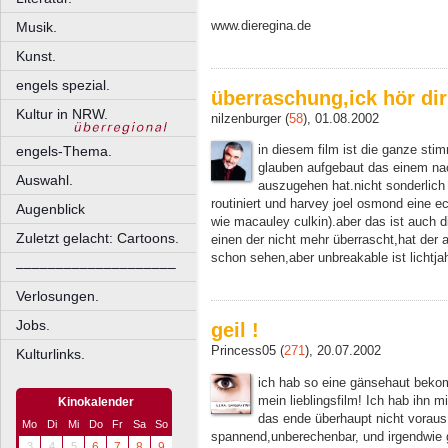
www.dieregina.de
Musik.
Kunst.
engels spezial.
überraschung,ick hör dir
Kultur in NRW.
nilzenburger (
58
), 01.08.2002
in diesem film ist die ganze sti
engels-Thema.
glauben aufgebaut das einem nach
Auswahl.
auszugehen hat.nicht sonderlich 
routiniert und harvey joel osmond eine e
Augenblick
wie macauley culkin).aber das ist auch d
Zuletzt gelacht: Cartoons.
einen der nicht mehr überrascht,hat der 
schon sehen,aber unbreakable ist lichtja
––––––––––––––––––––
Verlosungen.
Jobs.
geil !
Princess05 (
271
), 20.07.2002
Kulturlinks.
ich hab so eine gänsehaut bekomm
mein lieblingsfilm! Ich hab ihn 
Kinokalender
das ende überhaupt nicht vorau
Mo
Di
Mi
Do
Fr
Sa
So
spannend,unberechenbar, und irgendwie g
3
4
5
6
7
8
9