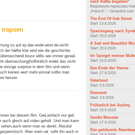
nach Kafka begeben“
Regisseurin Agnieszka Hol
„Franz K.“ – Gespräch zum 
The End Of Oak Street
Start: 13.8.2026
 trapsen
Spaziergang nach Syra
Start: 20.8.2026
A Sad and Beautiful Wo
mmung so auf ey-das-ende-wirst-du-nicht-
Start: 20.8.2026
 der hälfte klar wird wie die geschichte
Im Spiegel meiner Mutt
überraschend.bruce willis wie immer genial-
Start: 20.8.2026
cht überraschung(hoffentlich endet das nicht
ie einzige surprise in dem film.und wenn
Das Ende der Sterne
auch keinen wert mehr.einmal sollte man
Start: 27.8.2026
hre besser.
Vaterland
Start: 3.9.2026
Diamanti
Start: 3.9.2026
Frühstück bei Audrey
Start: 10.9.2026
en bei diesem film. Geil,einfach nur geil,
Gentle Monster
mir auch gleich auf video geholt. Und man kann
Start: 17.9.2026
s sehen,auch wenn man es denkt. Absolut
Das geträumte Abenteu
espenstisch. Aber mein rat: seht ihn euch in
Start: 24.9.2026