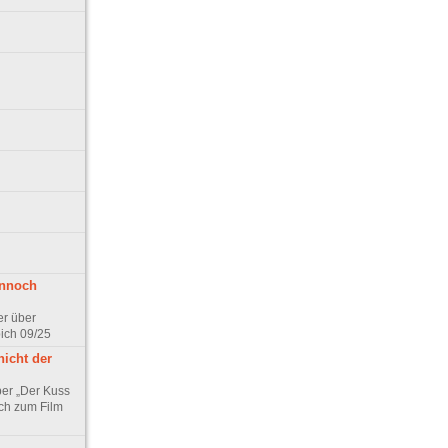
ennoch
er über
pich 09/25
nicht der
er „Der Kuss
ch zum Film