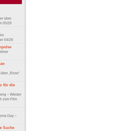
er über
m 05/26
 im
er 04/26
mpulse
ölner
 an
 über „Rose“
 für die
berg – Wieder
ch zum Film
nema Day –
ne Suche