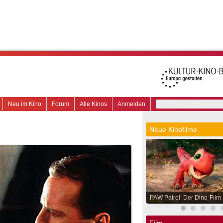
Neu im Kino
Forum
Alle Kinos
Anmelden
Neue Kinofilme
PAW Patrol: Der Dino-Film
Film.