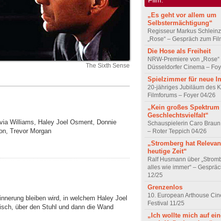
„Es geht vor allem um
Selbstermächtigung“
Regisseur Markus Schleinz
„Rose“ – Gespräch zum Fil
Die Hose als Freiheit
NRW-Premiere von „Rose“
The Sixth Sense
Düsseldorfer Cinema – Foy
Spielzimmer für neue I
20-jähriges Jubiläum des K
Filmforums – Foyer 04/26
„Kein großes Spektrum
Geschlechtsvielfalt“
Olivia Williams, Haley Joel Osment, Donnie
Schauspielerin Caro Braun
ton, Trevor Morgan
– Roter Teppich 04/26
„Stromberg hat Relevanz
heutige Zeit“
Ralf Husmann über „Strom
alles wie immer“ – Gesprä
12/25
Grenzenlos
10. European Arthouse Ci
rinnerung bleiben wird, in welchem Haley Joel
Festival 11/25
isch, über den Stuhl und dann die Wand
„Ich wollte mich auf ei