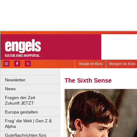
Heute im Kino
Morgen im Kino
The Sixth Sense
Newsletter.
News.
Fragen der Zeit
Zukunft JETZT
Europa gestalten
Frag' die Welt | Gen Z &
Alpha
GuteNachrichten fürs