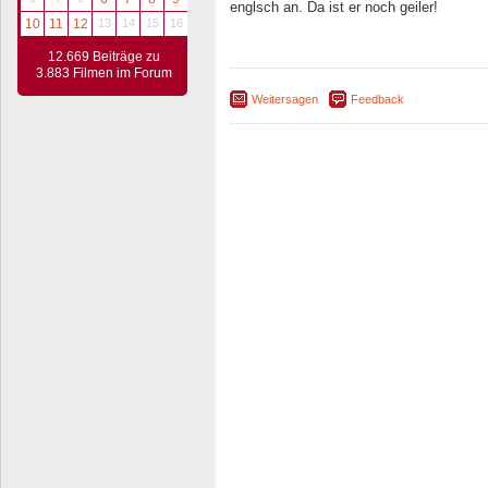
englsch an. Da ist er noch geiler!
10
11
12
13
14
15
16
12.669 Beiträge zu
3.883 Filmen im Forum
Weitersagen
Feedback