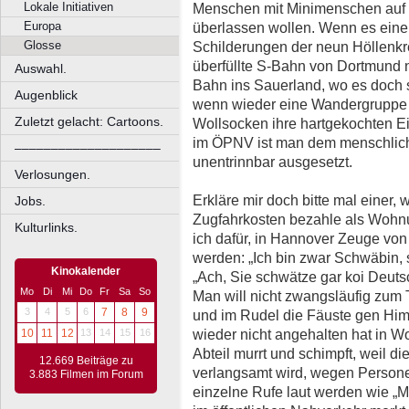
Lokale Initiativen
Menschen mit Minimenschen auf d
Europa
überlassen wollen. Wenn es einen
Glosse
Schilderungen der neun Höllenkre
überfüllte S-Bahn von Dortmund n
Auswahl.
Bahn ins Sauerland, wo es doch s
Augenblick
wenn wieder eine Wandergruppe 
Zuletzt gelacht: Cartoons.
Wollsocken ihre hartgekochten E
im ÖPNV ist man dem menschlich
––––––––––––––––––––
unentrinnbar ausgesetzt.
Verlosungen.
Erkläre mir doch bitte mal einer,
Jobs.
Zugfahrkosten bezahle als Wohn
Kulturlinks.
ich dafür, in Hannover Zeuge vo
werden: „Ich bin zwar Schwäbin, 
Kinokalender
„Ach, Sie schwätze gar koi Deut
Mo
Di
Mi
Do
Fr
Sa
So
Man will nicht zwangsläufig zum 
3
4
5
6
7
8
9
und im Rudel die Fäuste gen Him
wieder nicht angehalten hat in W
10
11
12
13
14
15
16
Abteil murrt und schimpft, weil d
12.669 Beiträge zu
verlangsamt wird, wegen Persone
3.883 Filmen im Forum
einzelne Rufe laut werden wie „Mi