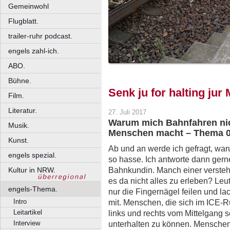
Gemeinwohl
Flugblatt.
trailer-ruhr podcast.
engels zahl-ich.
ABO.
Bühne.
Senk ju for halting jur
Film.
Literatur.
27. Juli 2017
Warum mich Bahnfahren nic
Musik.
Menschen macht – Thema 0
Kunst.
Ab und an werde ich gefragt, wa
engels spezial.
so hasse. Ich antworte dann gerne
Bahnkundin. Manch einer versteht
Kultur in NRW.
es da nicht alles zu erleben? Leu
engels-Thema.
nur die Fingernägel feilen und la
Intro
mit. Menschen, die sich im ICE-R
Leitartikel
links und rechts vom Mittelgang 
Interview
unterhalten zu können. Menschen