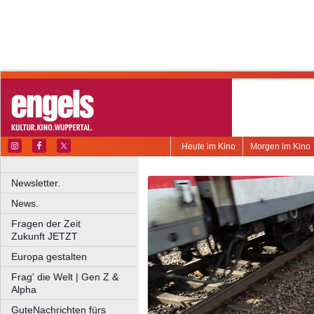
Heute im Kino
Morgen im Kino
Newsletter.
News.
Fragen der Zeit
Zukunft JETZT
Europa gestalten
Frag' die Welt | Gen Z &
Alpha
GuteNachrichten fürs