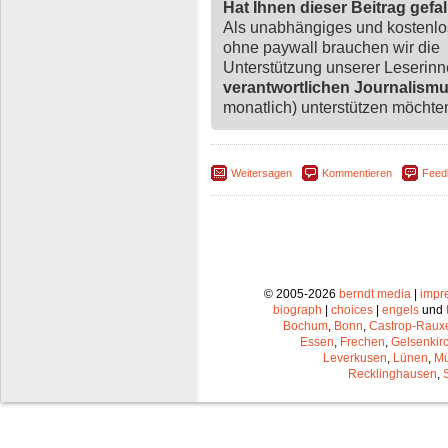
Hat Ihnen dieser Beitrag gefa
Als unabhängiges und kostenl
ohne paywall brauchen wir die
Unterstützung unserer Leserin
verantwortlichen Journalism
monatlich) unterstützen möchten,
Weitersagen
Kommentieren
Feed
© 2005-2026
berndt media
|
impr
biograph
|
choices
|
engels
und
Bochum
,
Bonn
,
Castrop-Raux
Essen
,
Frechen
,
Gelsenkir
Leverkusen
,
Lünen
,
Mü
Recklinghausen
,