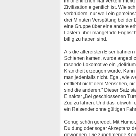
im öffentlichen Nahverkehr merk
Zivilisation eigentlich ist. Wie sc
verbrüdern, nur weil ein gemein
drei Minuten Verspätung bei der 
eine Gruppe über eine andere erh
Lästern über mangelnde Englisc
billig zu haben sind.
Als die allerersten Eisenbahnen m
Schienen kamen, wurde angeblich
rasende Lokomotive ein „delirium
Krankheit erzeugen würde. Kann
man jedenfalls nicht. Egal, wie w
entflieht nicht dem Menschen, ni
sind die anderen.‟ Dieser Satz s
Einakter „Bei geschlossenen Türen
Zug zu fahren. Und das, obwohl e
ein Reisender ohne gültigen Fahr
Genug schön geredet. Mit Humor,
Duldung oder sogar Akzeptanz de
gewonnen. Die zunehmende Konze