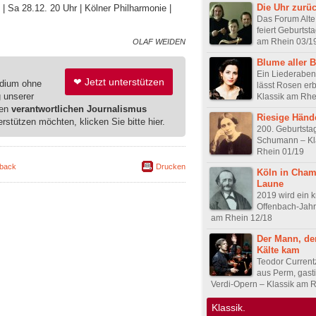
Die Uhr zurü
| Sa 28.12. 20 Uhr | Kölner Philharmonie |
Das Forum Alte
feiert Geburtst
am Rhein 03/1
OLAF WEIDEN
Blume aller 
Ein Liederaben
❤ Jetzt unterstützen
edium ohne
lässt Rosen er
g unserer
Klassik am Rhe
ren
verantwortlichen Journalismus
Riesige Händ
erstützen möchten, klicken Sie bitte hier.
200. Geburtsta
Schumann – Kl
Rhein 01/19
back
Drucken
Köln in Cham
Laune
2019 wird ein k
Offenbach-Jahr
am Rhein 12/18
Der Mann, de
Kälte kam
Teodor Current
aus Perm, gasti
Verdi-Opern – Klassik am 
Klassik.