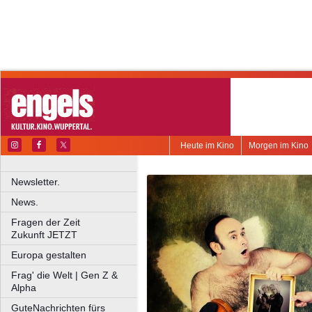
Heute im Kino
Morgen im Kino
Newsletter.
News.
Fragen der Zeit
Zukunft JETZT
Europa gestalten
Frag' die Welt | Gen Z &
Alpha
GuteNachrichten fürs