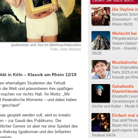
Die Skyline i
Benjamin Schm
Düsseldorf – K
Rhein 06/26
Weitsicht bei
Pfingstoratoriu
Sieben Gaben“ 
gudesman und Joo im Weihnachtskostüm
Dom – Klassik
Foto: Julia Wesely
05/26
Musikalische
Das Originalkla
Fel!x 2025 in K
tät in Köln – Klassik am Rhein 12/19
Klassik am Rhe
den ehemaligen Studenten der Yehudi
Gehaltvolle
die Welt und präsentieren ihre spaßigen
Klavierliterat
achen vor nichts Halt. Ihr Motto: „Wir
Elisabeth Leon
 theatralische Momente – und dabei haben
Gevelsberger Z
r geschaut!“
Kirche und Kultur – Musik 
as gespielt werden soll, wird es kreativ:
Einfach mal 
en – zur Gaudi des Publikums. Die
Das stARTfestiv
Bayer AG in Le
icher Genres ist aber nur eine Spielart des
geht eigene W
s Aleksey Igudesman und des brillanten
Festival 04/24
mpelste.