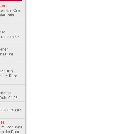
tern
 an drei Orten
 der Ruhr
lner
 Rhein 07/26
sener
der Ruhr
ra Ott in
n der Ruhr
nden in
 Ruhr 04/26
 Philharmonie
mse
“ im Bochumer
 an der Ruhr