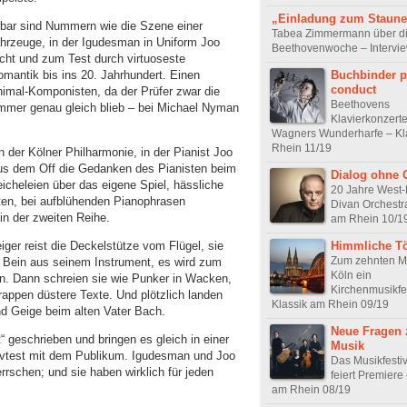
„Einladung zum Staun
ierbar sind Nummern wie die Szene einer
Tabea Zimmermann über d
ahrzeuge, in der Igudesman in Uniform Joo
Beethovenwoche – Intervi
cht und zum Test durch virtuoseste
Buchbinder p
Romantik bis ins 20. Jahrhundert. Einen
conduct
nimal-Komponisten, da der Prüfer zwar die
Beethovens
immer genau gleich blieb – bei Michael Nyman
Klavierkonzerte
Wagners Wunderharfe – Kl
Rhein 11/19
 der Kölner Philharmonie, in der Pianist Joo
us dem Off die Gedanken des Pianisten beim
Dialog ohne 
eicheleien über das eigene Spiel, hässliche
20 Jahre West-
ten, bei aufblühenden Pianophrasen
Divan Orchestra
n der zweiten Reihe.
am Rhein 10/1
Himmliche T
ger reist die Deckelstütze vom Flügel, sie
Zum zehnten Ma
in Bein aus seinem Instrument, es wird zum
Köln ein
. Dann schreien sie wie Punker in Wacken,
Kirchenmusikfes
rappen düstere Texte. Und plötzlich landen
Klassik am Rhein 09/19
nd Geige beim alten Vater Bach.
Neue Fragen 
“ geschrieben und bringen es gleich in einer
Musik
tivtest mit dem Publikum. Igudesman und Joo
Das Musikfestiva
rschen; und sie haben wirklich für jeden
feiert Premiere
am Rhein 08/19