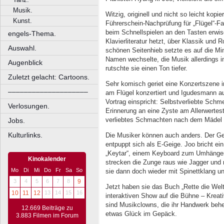
Musik.
Witzig, originell und nicht so leicht kop
Kunst.
Führerschein-Nachprüfung für „Flügel“-F
beim Schnellspielen an den Tasten erwis
engels-Thema.
Klavierliteratur hetzt, über Klassik und 
Auswahl.
schönen Seitenhieb setzte es auf die Mi
Namen wechselte, die Musik allerdings 
Augenblick
rutschte sie einen Ton tiefer.
Zuletzt gelacht: Cartoons.
Sehr komisch geriet eine Konzertszene in
––––––––––––––––––––
am Flügel konzertiert und Igudesmann a
Vortrag einspricht: Selbstverliebte Schm
Verlosungen.
Erinnerung an eine Zyste am Allerwertes
verliebtes Schmachten nach dem Mädel i
Jobs.
Kulturlinks.
Die Musiker können auch anders. Der Gei
entpuppt sich als E-Geige. Joo bricht e
„Keytar“, einem Keyboard zum Umhängen
Kinokalender
strecken die Zunge raus wie Jagger und 
Mo
Di
Mi
Do
Fr
Sa
So
sie dann doch wieder mit Spinettklang u
3
4
5
6
7
8
9
Jetzt haben sie das Buch „Rette die Welt
10
11
12
13
14
15
16
interaktiven Show auf die Bühne – Krea
sind Musikclowns, die ihr Handwerk beher
12.669 Beiträge zu
etwas Glück im Gepäck.
3.883 Filmen im Forum