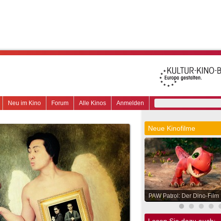
Neu im Kino
Forum
Alle Kinos
Anmelden
Neue Kinofilme
PAW Patrol: Der Dino-Film
Lesen Sie dazu auch: