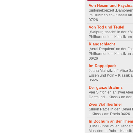
Von Hexen und Psychia
Sinfoniekonzert „Dämonen“
im Ruhrgebiet – Klassik an
07/26
Von Tod und Teufel
„Walpurgisnacht“ in der Kö
Philharmonie – Klassik am
Klangschlacht
„Verdi Requiem“ an der Es
Philharmonie – Klassik an 
06/26
Im Doppelpack
Joana Mallwitz trifft Alice Sa
Essen und Köln – Klassik a
05/26
Der ganze Brahms
Vier Sinfonien an zwei Abe
Dortmund – Klassik an der
Zwei Wahlberliner
Simon Rattle in der Kölner
– Klassik am Rhein 04/26
In Bochum an der The
„Eine Bühne voller Händel
Musikforum Ruhr – Klassik