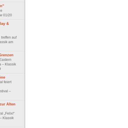
en“
ie
ew 01/20
lay &
 treffen auf
assik am
Grenzen
Eastern
 – Klassik
9
öne
l feiert
tival –
zur Alten
l „Felix!“
 – Klassik