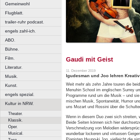
Gemeinwohl
Flugblatt.
trailer-ruhr podcast.
engels zahl-ich.
ABO.
Bühne.
Film.
Gaudi mit Geist
Literatur.
11. Dezember 2019
Igudesman und Joo lehren Kreativi
Musik.
Weit mehr als zehn Jahre touren die bei
Kunst.
Menuhin School im englischen Surrey um 
engels spezial.
Programme rund um die Musik – und sie m
mischen Musik, Spontaneität, Humor und
Kultur in NRW.
uns Mozart und Rossini über die Schulte
Theater.
Wenn in diesem Duo zwei sich streiten, w
Klassik.
Beide Seiten können sich hier durchsetz
Oper.
Verschmelzung von Melodien widersprüchl
Musical.
wunderbar lockeren und virtuosen Geiger
Pianisten Hyung-ki Joo, vielleicht die si
Tanz.