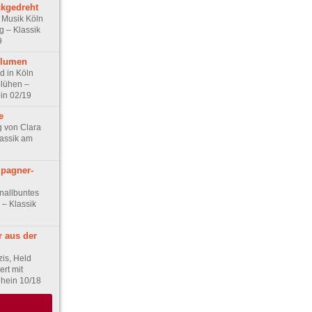
ckgedreht
 Musik Köln
ag – Klassik
9
Blumen
d in Köln
blühen –
in 02/19
e
g von Clara
assik am
pagner-
nallbuntes
 – Klassik
r aus der
zis, Held
ert mit
Rhein 10/18