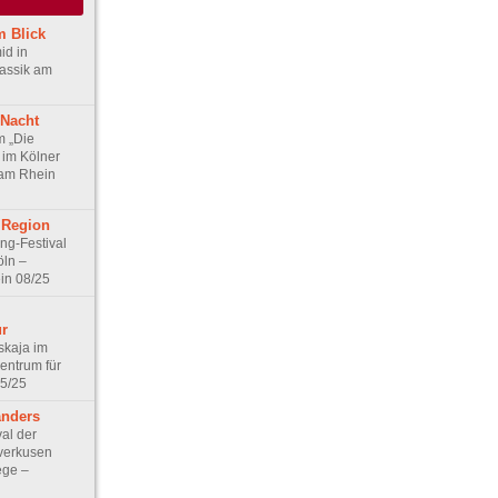
m Blick
id in
lassik am
 Nacht
m „Die
im Kölner
 am Rhein
 Region
ng-Festival
öln –
in 08/25
ur
skaja im
entrum für
05/25
anders
al der
verkusen
ege –