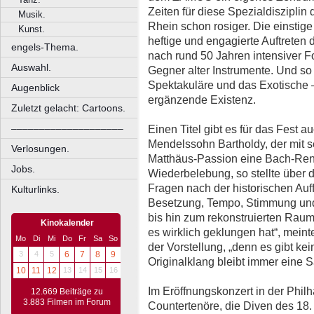
Zeiten für diese Spezialdisziplin
Musik.
Rhein schon rosiger. Die einsti
Kunst.
heftige und engagierte Auftreten d
engels-Thema.
nach rund 50 Jahren intensiver 
Auswahl.
Gegner alter Instrumente. Und so
Spektakuläre und das Exotische –
Augenblick
ergänzende Existenz.
Zuletzt gelacht: Cartoons.
––––––––––––––––––––
Einen Titel gibt es für das Fest au
Mendelssohn Bartholdy, der mit 
Verlosungen.
Matthäus-Passion eine Bach-Ren
Jobs.
Wiederbelebung, so stellte über 
Fragen nach der historischen Auf
Kulturlinks.
Besetzung, Tempo, Stimmung un
bis hin zum rekonstruierten Raum
Kinokalender
es wirklich geklungen hat“, mein
Mo
Di
Mi
Do
Fr
Sa
So
der Vorstellung, „denn es gibt ke
3
4
5
6
7
8
9
Originalklang bleibt immer eine Sa
10
11
12
13
14
15
16
Im Eröffnungskonzert in der Phi
12.669 Beiträge zu
3.883 Filmen im Forum
Countertenöre, die Diven des 18.