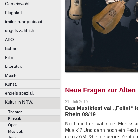
Gemeinwohl
Flugblatt.
trailer-ruhr podcast.
engels zahl-ich.
ABO.
Bühne.
Film.
Literatur.
Musik.
Kunst.
Neue Fragen zur Alten
engels spezial.
Kultur in NRW.
31. Juli 2019
Das Musikfestival „Felix!“ 
Theater.
Rhein 08/19
Klassik.
Noch ein Festival in der Musiksta
Oper.
Musik“? Und dann noch ein Fest d
Musical.
dem ZAMUS ein eigenes Zentrum b
Tanz.