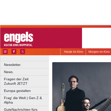
Heute im Kino
Morgen im Kino
Newsletter.
News.
Fragen der Zeit
Zukunft JETZT
Europa gestalten
Frag' die Welt | Gen Z &
Alpha
GuteNachrichten fürs