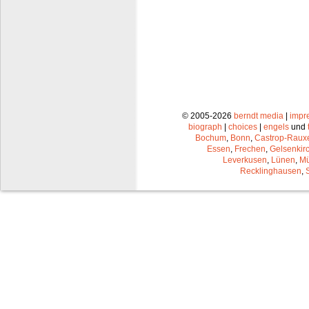
© 2005-2026
berndt media
|
impr
biograph
|
choices
|
engels
und
Bochum
,
Bonn
,
Castrop-Raux
Essen
,
Frechen
,
Gelsenkir
Leverkusen
,
Lünen
,
Mü
Recklinghausen
,