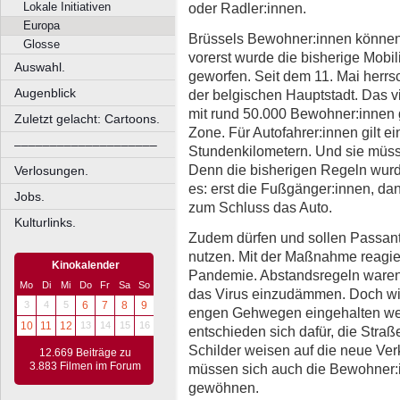
oder Radler:innen.
Lokale Initiativen
Europa
Brüssels Bewohner:innen können
Glosse
vorerst wurde die bisherige Mobil
Auswahl.
geworfen. Seit dem 11. Mai herrsc
Augenblick
der belgischen Hauptstadt. Das v
mit rund 50.000 Bewohner:innen g
Zuletzt gelacht: Cartoons.
Zone. Für Autofahrer:innen gilt e
––––––––––––––––––––
Stundenkilometern. Und sie müs
Denn die bisherigen Regeln wurde
Verlosungen.
es: erst die Fußgänger:innen, dan
Jobs.
zum Schluss das Auto.
Kulturlinks.
Zudem dürfen und sollen Passan
nutzen. Mit der Maßnahme reagier
Kinokalender
Pandemie. Abstandsregeln waren
Mo
Di
Mi
Do
Fr
Sa
So
das Virus einzudämmen. Doch wi
3
4
5
6
7
8
9
engen Gehwegen eingehalten wer
10
11
12
13
14
15
16
entschieden sich dafür, die Straß
Schilder weisen auf die neue Ver
12.669 Beiträge zu
3.883 Filmen im Forum
müssen sich auch die Bewohner:
gewöhnen.