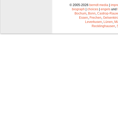
© 2005-2026
berndt media
|
impr
biograph
|
choices
|
engels
und
Bochum
,
Bonn
,
Castrop-Raux
Essen
,
Frechen
,
Gelsenkir
Leverkusen
,
Lünen
,
Mü
Recklinghausen
,