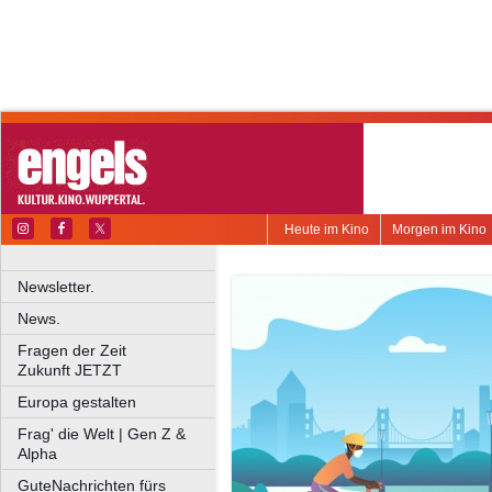
Heute im Kino
Morgen im Kino
Newsletter.
News.
Fragen der Zeit
Zukunft JETZT
Europa gestalten
Frag' die Welt | Gen Z &
Alpha
GuteNachrichten fürs