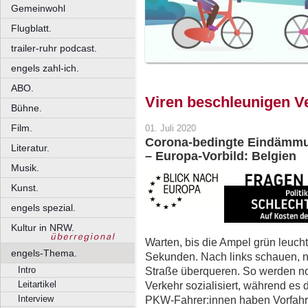
Gemeinwohl
Flugblatt.
trailer-ruhr podcast.
engels zahl-ich.
ABO.
Viren beschleunigen 
Bühne.
Film.
01. Juli 2020
Corona-bedingte Eindämm
Literatur.
– Europa-Vorbild: Belgien
Musik.
Kunst.
engels spezial.
Kultur in NRW.
Warten, bis die Ampel grün leucht
engels-Thema.
Sekunden. Nach links schauen, na
Straße überqueren. So werden no
Intro
Verkehr sozialisiert, während es d
Leitartikel
PKW-Fahrer:innen haben Vorfahrt
Interview