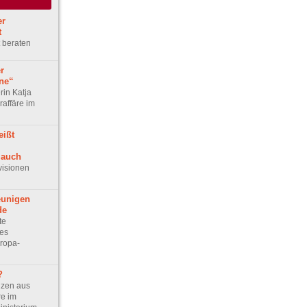
er
t
t beraten
r
ne“
rin Katja
raffäre im
eißt
 auch
visionen
eunigen
de
te
es
ropa-
?
zen aus
re im