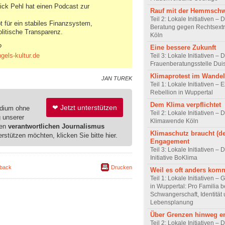
rick Pehl hat einen Podcast zur
Rauf mit der Hemmschw
Teil 2: Lokale Initiativen – 
bt für ein stabiles Finanzsystem,
Beratung gegen Rechtsext
litische Transparenz.
Köln
?
Eine bessere Zukunft
els-kultur.de
Teil 3: Lokale Initiativen – 
Frauenberatungsstelle Dui
Klimaprotest im Wandel
JAN TUREK
Teil 1: Lokale Initiativen – E
Rebellion in Wuppertal
Dem Klima verpflichtet
❤ Jetzt unterstützen
edium ohne
Teil 2: Lokale Initiativen – D
g unserer
Klimawende Köln
ren
verantwortlichen Journalismus
Klimaschutz braucht (de
erstützen möchten, klicken Sie bitte hier.
Engagement
Teil 3: Lokale Initiativen –
Initiative BoKlima
back
Drucken
Weil es oft anders kom
Teil 1: Lokale Initiativen – G
in Wuppertal: Pro Familia b
Schwangerschaft, Identität
Lebensplanung
Über Grenzen hinweg e
Teil 2: Lokale Initiativen – 