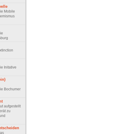
elle
Die Mobile
remismus
Die
sburg
xtinction
ie Initative
in)
 Die Bochumer
mt
ut aufgestellt
erät zu
 und
ntscheiden
Das