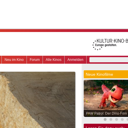
Neu im Kino
Forum
Alle Kinos
Anmelden
Neue Kinofilme
PAW Patrol: Der Dino-Film
Lesen Sie dazu auch: