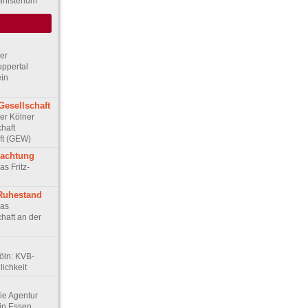
inisterium
Der
ppertal
ein
Gesellschaft
Der Kölner
haft
ft (GEW)
rachtung
as Fritz-
 Ruhestand
Das
haft an der
Köln: KVB-
ichkeit
Die Agentur
in Essen