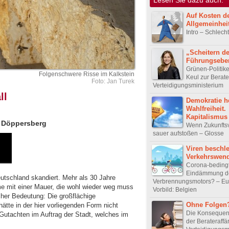
Auf Kosten d
Allgemeinhei
Intro – Schlech
„Scheitern de
Führungsebe
Grünen-Politike
Folgenschwere Risse im Kalkstein
Keul zur Berate
Foto: Jan Turek
Verteidigungsministerium
ll
Demokratie h
Wahlfreiheit.
Kapitalismus
m Döppersberg
Wenn Zukunfts
sauer aufstoßen – Glosse
Viren beschl
Verkehrswen
Corona-beding
Eindämmung d
utschland skandiert. Mehr als 30 Jahre
Verbrennungsmotors? – Eu
me mit einer Mauer, die wohl wieder weg muss
Vorbild: Belgien
ischer Bedeutung: Die großflächige
Ohne Folgen
tte in der hier vorliegenden Form nicht
Die Konsequen
 Gutachten im Auftrag der Stadt, welches im
der Berateraffä