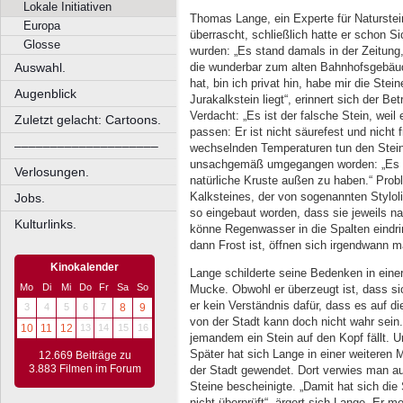
Lokale Initiativen
Thomas Lange, ein Experte für Naturstein
Europa
überrascht, schließlich hatte er schon Si
Glosse
wurden: „Es stand damals in der Zeitung
die wunderbar zum alten Bahnhofsgebäud
Auswahl.
hat, bin ich privat hin, habe mir die Ste
Augenblick
Jurakalkstein liegt“, erinnert sich der B
Verdacht: „Es ist der falsche Stein, weil
Zuletzt gelacht: Cartoons.
passen: Er ist nicht säurefest und nicht 
––––––––––––––––––––
wechselnden Temperaturen tun den Stein
unsachgemäß umgegangen worden: „Es wu
Verlosungen.
natürliche Kruste außen zu haben.“ Probl
Kalksteines, der von sogenannten Stylol
Jobs.
so eingebaut worden, dass sie jeweils n
Kulturlinks.
könne Regenwasser in die Spalten eindri
dann Frost ist, öffnen sich irgendwann ma
Kinokalender
Lange schilderte seine Bedenken in eine
Mo
Di
Mi
Do
Fr
Sa
So
Mucke. Obwohl er überzeugt ist, dass sic
er kein Verständnis dafür, dass es auf di
3
4
5
6
7
8
9
von der Stadt kann doch nicht wahr sein
10
11
12
13
14
15
16
jemandem ein Stein auf den Kopf fällt. U
Später hat sich Lange in einer weiteren 
12.669 Beiträge zu
3.883 Filmen im Forum
der Stadt gewendet. Dort verwies man au
Steine bescheinigte. „Damit hat sich di
nicht überprüft“, ärgert sich Lange. Er m