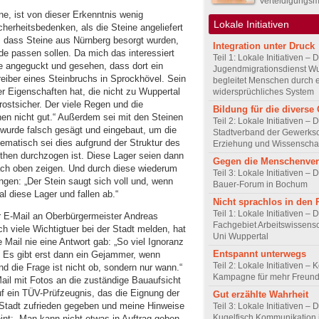
Verteidigungsm
e, ist von dieser Erkenntnis wenig
Lokale Initiativen
cherheitsbedenken, als die Steine angeliefert
, dass Steine aus Nürnberg besorgt wurden,
Integration unter Druck
e passen sollen. Da mich das interessiert
Teil 1: Lokale Initiativen – 
ine angeguckt und gesehen, dass dort ein
Jugendmigrationsdienst Wu
etreiber eines Steinbruchs in Sprockhövel. Sein
begleitet Menschen durch 
 er Eigenschaften hat, die nicht zu Wuppertal
widersprüchliches System
frostsicher. Der viele Regen und die
Bildung für die diverse 
en nicht gut.“ Außerdem sei mit den Steinen
Teil 2: Lokale Initiativen – 
rde falsch gesägt und eingebaut, um die
Stadtverband der Gewerksc
ematisch sei dies aufgrund der Struktur des
Erziehung und Wissenscha
ithen durchzogen ist. Diese Lager seien dann
Gegen die Menschenve
ach oben zeigen. Und durch diese wiederum
Teil 3: Lokale Initiativen – D
ngen: „Der Stein saugt sich voll und, wenn
Bauer-Forum in Bochum
l diese Lager und fallen ab.“
Nicht sprachlos in den
Teil 1: Lokale Initiativen – 
r E-Mail an Oberbürgermeister Andreas
Fachgebiet Arbeitswissensc
h viele Wichtigtuer bei der Stadt melden, hat
Uni Wuppertal
e Mail nie eine Antwort gab: „So viel Ignoranz
Entspannt unterwegs
. Es gibt erst dann ein Gejammer, wenn
Teil 2: Lokale Initiativen – 
nd die Frage ist nicht ob, sondern nur wann.“
Kampagne für mehr Freundl
Mail mit Fotos an die zuständige Bauaufsicht
f ein TÜV-Prüfzeugnis, das die Eignung der
Gut erzählte Wahrheit
e Stadt zufrieden gegeben und meine Hinweise
Teil 3: Lokale Initiativen – 
Kugelfisch Kommunikation 
eint: „Man kann nicht etwas in Auftrag geben,