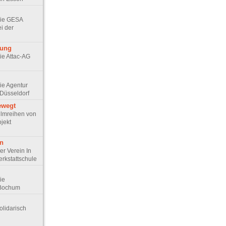
 Die GESA
ei der
rung
Die Attac-AG
Die Agentur
Düsseldorf
ewegt
 Filmreihen von
jekt
en
Der Verein In
erkstattschule
Die
 Bochum
Solidarisch