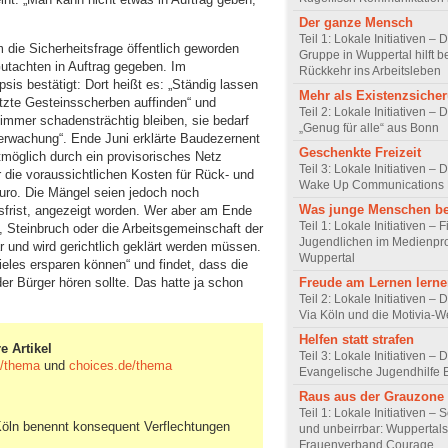
Der ganze Mensch
Teil 1: Lokale Initiativen –
die Sicherheitsfrage öffentlich geworden
Gruppe in Wuppertal hilft b
utachten in Auftrag gegeben. Im
Rückkehr ins Arbeitsleben
is bestätigt: Dort heißt es: „Ständig lassen
Mehr als Existenzsiche
atzte Gesteinsscherben auffinden“ und
Teil 2: Lokale Initiativen – 
 immer schadensträchtig bleiben, sie bedarf
„Genug für alle“ aus Bonn
rwachung“. Ende Juni erklärte Baudezernent
Geschenkte Freizeit
tmöglich durch ein provisorisches Netz
Teil 3: Lokale Initiativen – 
 die voraussichtlichen Kosten für Rück- und
Wake Up Communications 
uro. Die Mängel seien jedoch noch
Was junge Menschen b
gsfrist, angezeigt worden. Wer aber am Ende
Teil 1: Lokale Initiativen –
t, Steinbruch oder die Arbeitsgemeinschaft der
Jugendlichen im Medienpro
r und wird gerichtlich geklärt werden müssen.
Wuppertal
eles ersparen können“ und findet, dass die
Freude am Lernen lern
der Bürger hören sollte. Das hatte ja schon
Teil 2: Lokale Initiativen – 
Via Köln und die Motivia-W
Helfen statt strafen
e Artikel
Teil 3: Lokale Initiativen – 
de/thema
und
choices.de/thema
Evangelische Jugendhilfe
Raus aus der Grauzone
Teil 1: Lokale Initiativen – 
öln benennt konsequent Verflechtungen
und unbeirrbar: Wuppertals
Frauenverband Courage