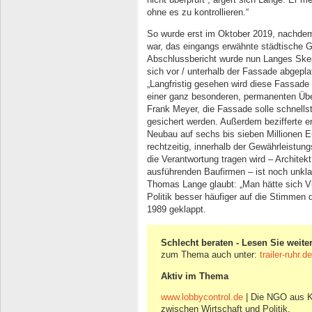
ohne es zu kontrollieren.“
So wurde erst im Oktober 2019, nachdem 
war, das eingangs erwähnte städtische G
Abschlussbericht wurde nun Langes Skeps
sich vor / unterhalb der Fassade abgepl
„Langfristig gesehen wird diese Fassade
einer ganz besonderen, permanenten Übe
Frank Meyer, die Fassade solle schnells
gesichert werden. Außerdem bezifferte er
Neubau auf sechs bis sieben Millionen E
rechtzeitig, innerhalb der Gewährleistun
die Verantwortung tragen wird – Architek
ausführenden Baufirmen – ist noch unkla
Thomas Lange glaubt: „Man hätte sich Vi
Politik besser häufiger auf die Stimmen 
1989 geklappt.
Schlecht beraten - Lesen Sie weiter
zum Thema auch unter:
trailer-ruhr.
Aktiv im Thema
www.lobbycontrol.de
| Die NGO aus K
zwischen Wirtschaft und Politik.