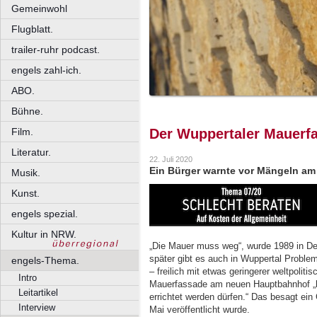
Gemeinwohl
Flugblatt.
trailer-ruhr podcast.
engels zahl-ich.
ABO.
Bühne.
Film.
Der Wuppertaler Mauerfa
Literatur.
22. Juli 2020
Ein Bürger warnte vor Mängeln a
Musik.
Kunst.
engels spezial.
Kultur in NRW.
„Die Mauer muss weg“, wurde 1989 in De
später gibt es auch in Wuppertal Proble
engels-Thema.
– freilich mit etwas geringerer weltpolit
Intro
Mauerfassade am neuen Hauptbahnhof „hä
Leitartikel
errichtet werden dürfen.“ Das besagt ein
Interview
Mai veröffentlicht wurde.