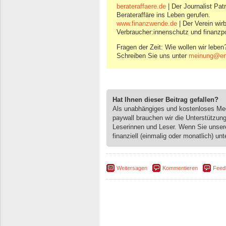
berateraffaere.de
| Der Journalist Pat
Berateraffäre ins Leben gerufen.
www.finanzwende.de
| Der Verein wir
Verbraucher:innenschutz und finanzpo
Fragen der Zeit: Wie wollen wir leben
Schreiben Sie uns unter
meinung@eng
Hat Ihnen dieser Beitrag gefallen?
Als unabhängiges und kostenloses M
paywall brauchen wir die Unterstützun
Leserinnen und Leser. Wenn Sie unse
finanziell (einmalig oder monatlich) unt
Weitersagen
Kommentieren
Feed