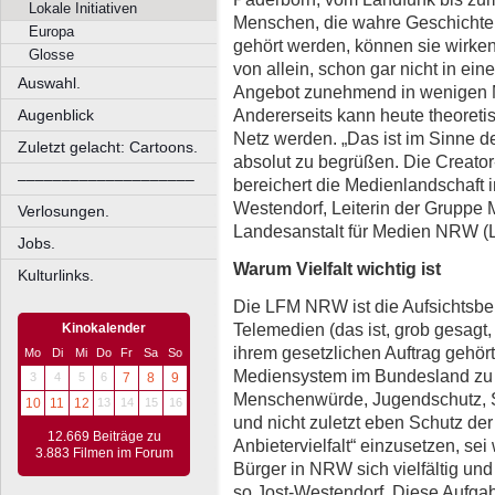
Lokale Initiativen
Menschen, die wahre Geschichten
Europa
gehört werden, können sie wirken. 
Glosse
von allein, schon gar nicht in eine
Auswahl.
Angebot zunehmend in wenigen M
Andererseits kann heute theoret
Augenblick
Netz werden. „Das ist im Sinne d
Zuletzt gelacht: Cartoons.
absolut zu begrüßen. Die Creato
––––––––––––––––––––
bereichert die Medienlandschaft 
Westendorf, Leiterin der Gruppe M
Verlosungen.
Landesanstalt für Medien NRW 
Jobs.
Warum Vielfalt wichtig ist
Kulturlinks.
Die LFM NRW ist die Aufsichtsbe
Telemedien (das ist, grob gesagt,
Kinokalender
ihrem gesetzlichen Auftrag gehör
Mo
Di
Mi
Do
Fr
Sa
So
Mediensystem im Bundesland zu 
3
4
5
6
7
8
9
Menschenwürde, Jugendschutz, S
10
11
12
13
14
15
16
und nicht zuletzt eben Schutz der 
12.669 Beiträge zu
Anbietervielfalt“ einzusetzen, sei
3.883 Filmen im Forum
Bürger in NRW sich vielfältig und
so Jost-Westendorf. Diese Aufgab