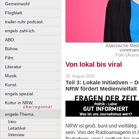
Gemeinwohl
Flugblatt.
trailer-ruhr podcast.
engels zahl-ich.
ABO.
Klassische Medi
Bühne.
voneinand
Foto (Auss
Film.
Von lokal bis viral
Literatur.
Musik.
28. August 2025
Teil 3: Lokale Initiativen –
Kunst.
NRW fördert Medienvielfalt
engels spezial.
Kultur in NRW.
engels-Thema.
Intro
NRW ist groß, bunt und vielfältig
Leitartikel
sein. Von der Radioansagerin in
Interview
Paderborn, vom Landfunk bis zum 