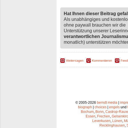
Hat Ihnen dieser Beitrag gefa
Als unabhängiges und kostenl
ohne paywall brauchen wir die
Unterstützung unserer Leserin
verantwortlichen Journalism
monatlich) unterstützen möchten,
Weitersagen
Kommentieren
Feed
© 2005-2026
berndt media
|
impr
biograph
|
choices
|
engels
und
Bochum
,
Bonn
,
Castrop-Raux
Essen
,
Frechen
,
Gelsenkir
Leverkusen
,
Lünen
,
Mü
Recklinghausen
,