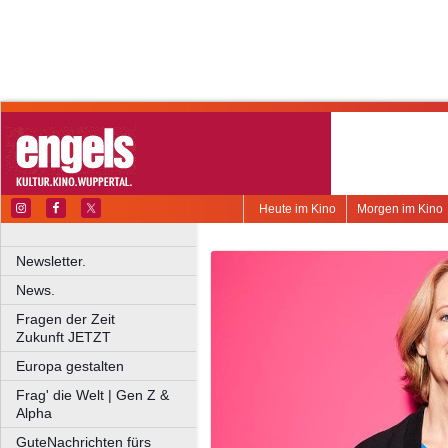
Heute im Kino
Morgen im Kino
Newsletter.
News.
Fragen der Zeit
Zukunft JETZT
Europa gestalten
Frag' die Welt | Gen Z &
Alpha
GuteNachrichten fürs