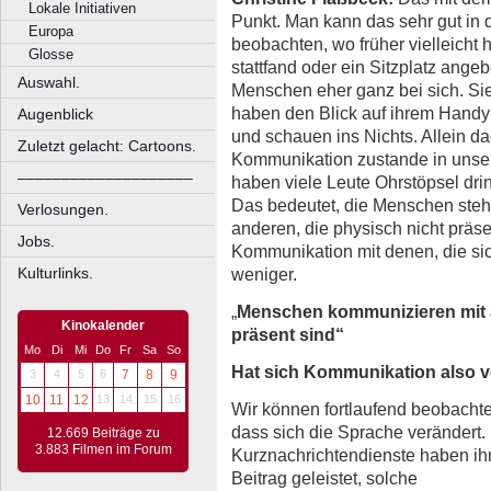
Lokale Initiativen
Punkt. Man kann das sehr gut in d
Europa
beobachten, wo früher vielleicht 
Glosse
stattfand oder ein Sitzplatz ange
Auswahl.
Menschen eher ganz bei sich. Sie
haben den Blick auf ihrem Handy
Augenblick
und schauen ins Nichts. Allein d
Zuletzt gelacht: Cartoons.
Kommunikation zustande in unser
––––––––––––––––––––
haben viele Leute Ohrstöpsel dri
Das bedeutet, die Menschen steh
Verlosungen.
anderen, die physisch nicht präse
Jobs.
Kommunikation mit denen, die sic
weniger.
Kulturlinks.
„
Menschen kommunizieren mit a
Kinokalender
präsent sind“
Mo
Di
Mi
Do
Fr
Sa
So
Hat sich Kommunikation also v
3
4
5
6
7
8
9
10
11
12
13
14
15
16
Wir können fortlaufend beobacht
dass sich die Sprache verändert.
12.669 Beiträge zu
3.883 Filmen im Forum
Kurznachrichtendienste haben ih
Beitrag geleistet, solche