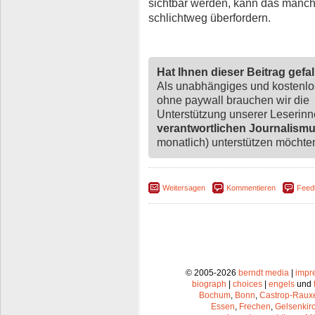
sichtbar werden, kann das manch
schlichtweg überfordern.
Hat Ihnen dieser Beitrag gefa
Als unabhängiges und kostenl
ohne paywall brauchen wir die
Unterstützung unserer Leserin
verantwortlichen Journalism
monatlich) unterstützen möchten,
Weitersagen
Kommentieren
Feed
© 2005-2026
berndt media
|
impr
biograph
|
choices
|
engels
und
Bochum
,
Bonn
,
Castrop-Raux
Essen
,
Frechen
,
Gelsenkir