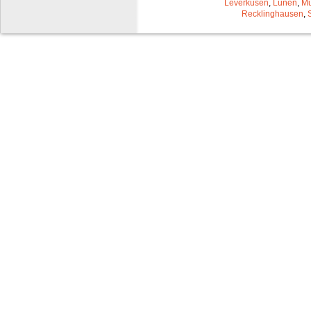
Leverkusen
,
Lünen
,
Mü
Recklinghausen
,