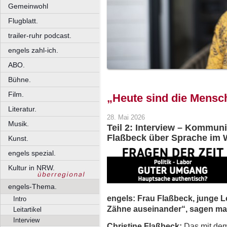
Gemeinwohl
Flugblatt.
trailer-ruhr podcast.
engels zahl-ich.
ABO.
Bühne.
Film.
„Heute sind die Mensch
Literatur.
28. Mai 2026
Musik.
Teil 2: Interview – Kommun
Flaßbeck über Sprache im 
Kunst.
engels spezial.
Kultur in NRW.
engels-Thema.
engels: Frau Flaßbeck, junge 
Intro
Zähne auseinander“, sagen ma
Leitartikel
Interview
Christine Flaßbeck:
Das mit dem 