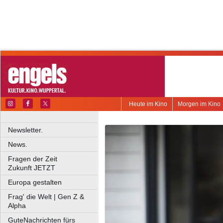
Heute im Kino
Morgen im Kino
Newsletter.
News.
Fragen der Zeit
Zukunft JETZT
Europa gestalten
Frag' die Welt | Gen Z &
Alpha
GuteNachrichten fürs