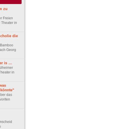
m zu
er Freien
 Theater in
cholie die
e Bamboo
 nach Georg
er is …
ülheimer
heater in
 was
 könnte“
ber das
oriten
mscheid
s