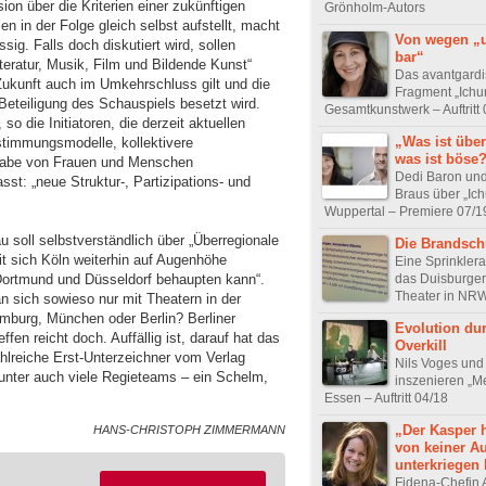
sion über die Kriterien einer zukünftigen
Grönholm-Autors
en in der Folge gleich selbst aufstellt, macht
Von wegen „un
sig. Falls doch diskutiert wird, sollen
bar“
iteratur, Musik, Film und Bildende Kunst“
Das avantgardi
 Zukunft auch im Umkehrschluss gilt und die
Fragment „Ichu
Beteiligung des Schauspiels besetzt wird.
Gesamtkunstwerk – Auftritt
 so die Initiatoren, die derzeit aktuellen
„Was ist über
estimmungsmodelle, kollektivere
was ist böse
ilhabe von Frauen und Menschen
Dedi Baron un
st: „neue Struktur-, Partizipations- und
Braus über „Ich
Wuppertal – Premiere 07/1
 soll selbstverständlich über „Überregionale
Die Brandsch
mit sich Köln weiterhin auf Augenhöhe
Eine Sprinklera
das Duisburger
ortmund und Düsseldorf behaupten kann“.
Theater in NR
n sich sowieso nur mit Theatern in der
mburg, München oder Berlin? Berliner
Evolution du
en reicht doch. Auffällig ist, darauf hat das
Overkill
ahlreiche Erst-Unterzeichner vom Verlag
Nils Voges und
runter auch viele Regieteams – ein Schelm,
inszenieren „Me
Essen – Auftritt 04/18
„Der Kasper h
HANS-CHRISTOPH ZIMMERMANN
von keiner Au
unterkriegen 
Fidena-Chefin 