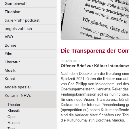
Gemeinwohl
Flugblatt.
trailer-ruhr podcast.
engels zahl-ich.
ABO.
Bühne.
Die Transparenz der Co
Film.
05. April 2019
Literatur.
Offener Brief zur Kölner Intendan
Musik.
Nach dem Debakel um die Berufung eines
Kunst.
Spielzeit 2021 rüsten die Kritiker nun au
von Carl Philipp von Maldeghem und dess
engels spezial.
Oberbürgermeisterin Henriette Reker das
Findungskommission soll es nun richten. 
Kultur in NRW.
für eine neue Vision: Transparenz, künst
Theater.
Diskurs bei der Intendant*innenfindung ge
(openpetition.eu) haben Kulturschaffende 
Klassik.
sind die Verleger Marc Schäfers und Tobi
Oper.
die Kulturjournalistin Dorothea Marcus.
Musical.
Tanz.