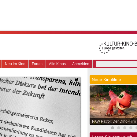
Neu im Kino
Forum
Alle Kinos
Anmelden
Neue Kinofilme
PAW Patrol: Der Dino-Film
Lesen Sie dazu auch: