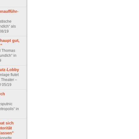
­auf­führ­
stische
ndIch“ als
 08/19
haupt gut,
?“
d Thomas
undIch“ in
9
utz-Lobby
nlage flutet
 Theater –
W 05/19
rch
 sputnic
tropolis“ in
at sich
torität
lassen“
Annette