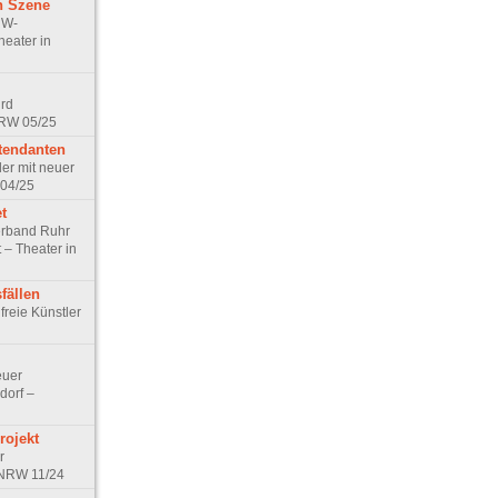
n Szene
RW-
heater in
ird
NRW 05/25
tendanten
ler mit neuer
 04/25
t
rband Ruhr
 – Theater in
fällen
freie Künstler
euer
dorf –
rojekt
r
n NRW 11/24