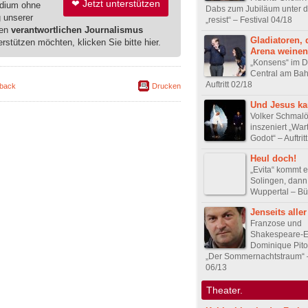
❤ Jetzt unterstützen
edium ohne
Dabs zum Jubiläum unter 
g unserer
„resist“ – Festival 04/18
ren
verantwortlichen Journalismus
Gladiatoren, 
erstützen möchten, klicken Sie bitte hier.
Arena weinen
„Konsens“ im D
Central am Bah
Auftritt 02/18
back
Drucken
Und Jesus ka
Volker Schmalö
inszeniert „War
Godot“ – Auftrit
Heul doch!
„Evita“ kommt e
Solingen, dann
Wuppertal – B
Jenseits alle
Franzose und
Shakespeare-E
Dominique Pitoi
„Der Sommernachtstraum“
06/13
Theater.