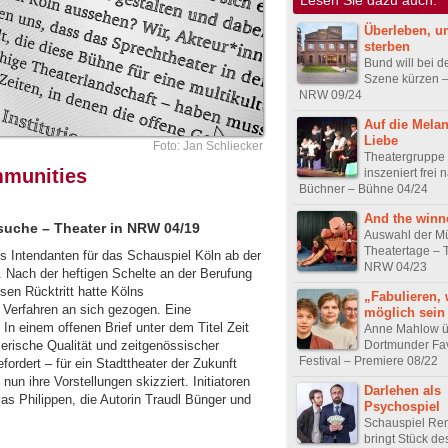
Überleben, u
sterben
Bund will bei d
Szene kürzen –
NRW 09/24
Auf die Melan
Liebe
Foto: Jan Schliecker
Theatergrupp
mmunities
inszeniert frei
Büchner – Bühne 04/24
And the winn
zsuche – Theater in NRW 04/19
Auswahl der M
Theatertage – T
 Intendanten für das Schauspiel Köln ab der
NRW 04/23
f. Nach der heftigen Schelte an der Berufung
en Rücktritt hatte Kölns
„Fabulieren,
 Verfahren an sich gezogen. Eine
möglich sein
In einem offenen Brief unter dem Titel Zeit
Anne Mahlow ü
Dortmunder Fav
lerische Qualität und zeitgenössischer
Festival – Premiere 08/22
fordert – für ein Stadttheater der Zukunft
nun ihre Vorstellungen skizziert. Initiatoren
Darlehen als
as Philippen, die Autorin Traudl Bünger und
Psychospiel
Schauspiel Re
bringt Stück de