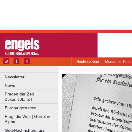
Heute im Kino
Morgen im Kino
Newsletter.
News.
Fragen der Zeit
Zukunft JETZT
Europa gestalten
Frag' die Welt | Gen Z &
Alpha
GuteNachrichten fürs