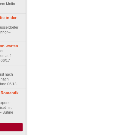
dem Motto
die in der
üsseldorfer
nhof –
nn warten
er
ten auf
t 06/17
rst nach
 nach
ühne 06/13
r Romantik
xperte
set mit
 – Bühne