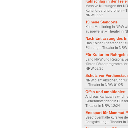
Kahlschlag in der Freie
Massive Kürzungen der N
Kulturförderung drohen – T
NRW 06/25
19 neue Standorte
KulturMonitoring in NRW w
ausgeweitet – Theater in 
Nach Entlassung des In
Das Kölner Theater der Kel
Führung – Theater in NRW
Für Kultur im Ruhrgebie
Land NRW und Regionalve
führen Förderprogramm fort
NRW 02/25
Schutz vor Verdienstaus
NRW plant Absicherung für 
– Theater in NRW 01/25
Offen und ambitioniert
Andreas Karlaganis wird n
Generalintendant in Düssel
Theater in NRW 12/24
Endspurt für Mammut-P
Beethovenhalle kurz vor de
Fertigstellung – Theater i