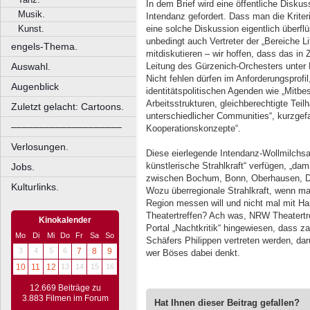
In dem Brief wird eine öffentliche Diskus
Musik.
Intendanz gefordert. Dass man die Kriteri
Kunst.
eine solche Diskussion eigentlich überflüs
unbedingt auch Vertreter der „Bereiche L
engels-Thema.
mitdiskutieren – wir hoffen, dass das in
Auswahl.
Leitung des Gürzenich-Orchesters unter 
Nicht fehlen dürfen im Anforderungsprofil,
Augenblick
identitätspolitischen Agenden wie „Mitb
Arbeitsstrukturen, gleichberechtigte Te
Zuletzt gelacht: Cartoons.
unterschiedlicher Communities“, kurzgefas
––––––––––––––––––––
Kooperationskonzepte“.
Verlosungen.
Diese eierlegende Intendanz-Wollmilchsau
künstlerische Strahlkraft“ verfügen, „da
Jobs.
zwischen Bochum, Bonn, Oberhausen, D
Kulturlinks.
Wozu überregionale Strahlkraft, wenn ma
Region messen will und nicht mal mit Ha
Theatertreffen? Ach was, NRW Theatertreff
Kinokalender
Portal „Nachtkritik“ hingewiesen, dass z
Mo
Di
Mi
Do
Fr
Sa
So
Schäfers Philippen vertreten werden, da
3
4
5
6
7
8
9
wer Böses dabei denkt.
10
11
12
13
14
15
16
12.669 Beiträge zu
3.883 Filmen im Forum
Hat Ihnen dieser Beitrag gefallen?