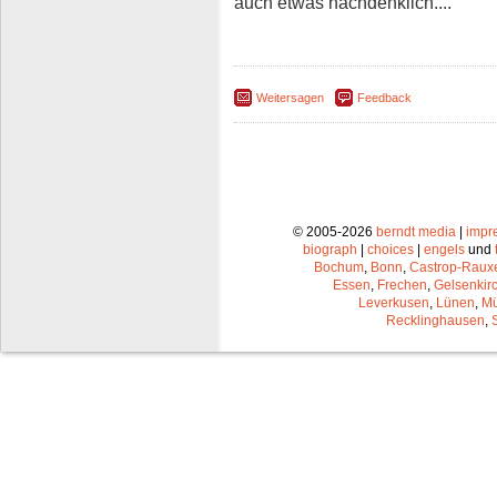
auch etwas nachdenklich....
Weitersagen
Feedback
© 2005-2026
berndt media
|
impr
biograph
|
choices
|
engels
und
Bochum
,
Bonn
,
Castrop-Raux
Essen
,
Frechen
,
Gelsenkir
Leverkusen
,
Lünen
,
Mü
Recklinghausen
,