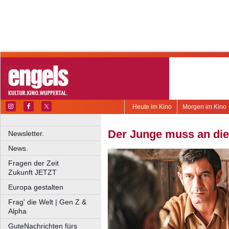
Heute im Kino
Morgen im Kino
Der Junge muss an die 
Newsletter.
News.
Fragen der Zeit
Zukunft JETZT
Europa gestalten
Frag' die Welt | Gen Z &
Alpha
GuteNachrichten fürs