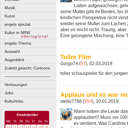
Laden aufgewachsen, geli
Musik.
seine Mutter gibt ihr Bestes, bis ih
Kunst.
kindlichen Perspektive nicht ver
wieder seine Mutter zum Lachen z
engels spezial.
aber es reicht nicht. Traurig, aber
Kultur in NRW.
Eine gelungene Mischung, eine Tr
engels-Thema.
Auswahl.
Toller Film
Augenblick
Gorgo74 (
57
), 02.03.2019
Zuletzt gelacht: Cartoons.
toller schauspieler für den junge
––––––––––––––––––––
Verlosungen.
Jobs.
Applaus und es war ni
otello7788 (
554
), 10.01.2019
Kulturlinks.
Wann haben die Leute das
Kinokalender
applaudiert? Muss vor 100
Mo
Di
Mi
Do
Fr
Sa
So
es verdient. Was Caroline L
10
11
12
13
14
15
16