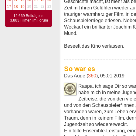
Geschichte macht, ist mehr als b
17
18
19
20
21
22
23
Zeit mit ihren Gefühlen wieder a
trauriger warmherziger Film, in d
12.669 Beiträge zu
Schauspielerriege erlesen. Neben
3.883 Filmen im Forum
Weckauf ein brillianter Joachim K
Mund.
Beseelt das Kino verlassen.
So war es
Das Auge (
360
), 05.01.2019
Raspa, ich sage Dir so wa
habe mich in meine Jugendz
Zeitreise, die von den viel
und von den Schauspieler*innen, 
vorhanden waren, zum Leben erw
Traum, denn in keinem Film, denn
Jugendzeit so wiedererweckt.
Ein tolle Ensemble-Leistung, ein