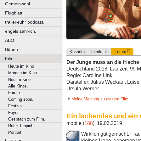
Gemeinwohl
Flugblatt.
trailer-ruhr podcast.
engels zahl-ich.
ABO.
Bühne.
(6)
Kurzinfo
Filmkritik
Forum
Film.
Der Junge muss an die frische 
Heute im Kino
Deutschland 2018, Laufzeit: 99 M
Morgen im Kino
Regie: Caroline Link
Neu im Kino
Darsteller: Julius Weckauf, Luis
Alle Kinos.
Ursula Werner
Forum.
Meine Meinung zu diesem Film
Coming soon.
Festival.
Foyer.
Ein lachendes und ein
Gespräch zum Film.
mobile (
188
), 19.03.2019
Roter Teppich.
Portrait.
Wirklich gut gemacht, Frau
kleinen Hape, geborgen v
Literatur.