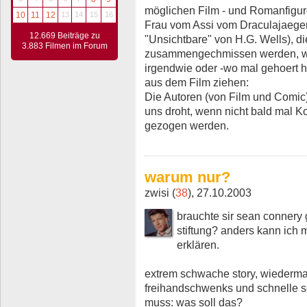
möglichen Film - und Romanfigur
10
11
12
13
14
15
16
Frau vom Assi vom Draculajaeger
12.669 Beiträge zu
"Unsichtbare" von H.G. Wells), d
3.883 Filmen im Forum
zusammengechmissen werden, w
irgendwie oder -wo mal gehoert 
aus dem Film ziehen:
Die Autoren (von Film und Comic
uns droht, wenn nicht bald mal 
gezogen werden.
warum nur?
zwisi (
38
), 27.10.2003
brauchte sir sean connery 
stiftung? anders kann ich mi
erklären.
extrem schwache story, wiederma
freihandschwenks und schnelle sc
muss: was soll das?