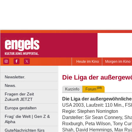
Heute im Kino
Morgen im Kino
Die Liga der außergew
Newsletter.
News.
(10)
Kurzinfo
Forum
Fragen der Zeit
Die Liga der außergewöhnlich
Zukunft JETZT
USA 2003, Laufzeit: 110 Min., F
Europa gestalten
Regie: Stephen Norrington
Frag' die Welt | Gen Z &
Darsteller: Sir Sean Connery, S
Alpha
Roxburgh, Peta Wilson, Tony Cu
Shah, David Hemmings, Max Rya
GuteNachrichten fürs