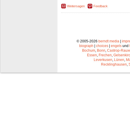
Weitersagen
Feedback
© 2005-2026
berndt media
|
impr
biograph
|
choices
|
engels
und
Bochum
,
Bonn
,
Castrop-Raux
Essen
,
Frechen
,
Gelsenkir
Leverkusen
,
Lünen
,
Mü
Recklinghausen
,