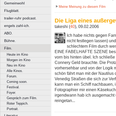
Gemeinwohl
Meine Meinung zu diesem Film
Flugblatt.
trailer-ruhr podcast.
Die Liga eines außergew
engels zahl-ich.
takeshi (
40
), 09.02.2006
ABO.
Ich habe nichts gegen Fant
nicht festlegen lassen) un
Bühne.
schlechtem Film durch w
Film.
EINE FABELHAFTE SZENE besänft
Heute im Kino
vorn bis hinten übel. Ich schlie
Morgen im Kino
Connery Geld brauchte. Die Prota
Neu im Kino
vorhersehbar und von der Logik m
Alle Kinos.
schön fährt man mit der Nautilus 
Forum.
Venedig Straßen die sich zur Ve
Coming soon.
kann man ein Schiff nachbauen,
Festival.
Fotographier mir einen Käsekuch
Foyer.
irgendwann hab ich ausgemacht 
Gespräch zum Film.
reingetan...
Roter Teppich.
Portrait.
Literatur.