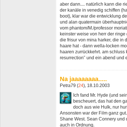
aber dann.... natürlich kann die 
der kanäle in venedig schiffen (ha
boot), klar war die entwicklung 
und alan quatermain überhauptni
vom phantom/M./professor moriati (
keinster weise von herr der ringe
die frisur von mina harker, die in
haare hat - dann wella-locken mod
haaren zurrückkehrt. am schluss
resurrection" und ein abend und e
Na jaaaaaaaa.....
Petra79 (
24
), 18.10.2003
Ich fand Mr. Hyde (und s
bescheuert, das hat den g
doch aus wie Hulk, nur hun
Ansonsten war der Film ganz gut.
Shane West. Sean Connery und d
auch in Ordnung.