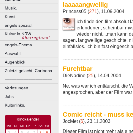
laaaaangweilig
Musik.
Princess05 (
271
), 11.09.2004
Kunst.
ich finde den film absolut l
engels spezial.
erfundenen, scheinbar mys
wieder nicht....man kann de
Kultur in NRW.
sagen. langweilige geschichte, n
engels-Thema.
einfallslos. ich bin fast eingeschla
Auswahl.
Augenblick
Furchtbar
Zuletzt gelacht: Cartoons.
DieNadine (
25
), 14.04.2004
––––––––––––––––––––
Ne, was war ich enttäuscht, die 
Verlosungen.
angesprochen, aber der Film war 
Jobs.
Kulturlinks.
Comic reicht - muss k
Kinokalender
JocMet (
6
), 23.11.2003
Mo
Di
Mi
Do
Fr
Sa
So
Dieser Film ist nicht mehr als ei
3
4
5
6
7
8
9