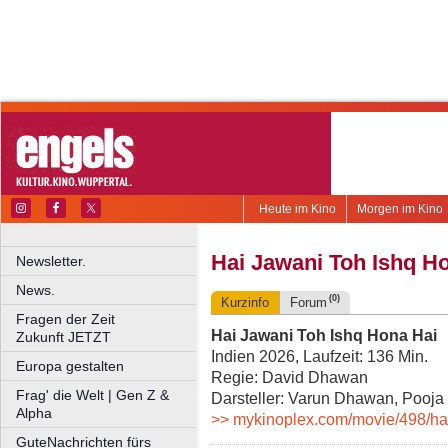
Heute im Kino
Morgen im Kino
Hai Jawani Toh Ishq H
Newsletter.
News.
(0)
Kurzinfo
Forum
Fragen der Zeit
Hai Jawani Toh Ishq Hona Hai
Zukunft JETZT
Indien 2026, Laufzeit: 136 Min.
Europa gestalten
Regie: David Dhawan
Frag' die Welt | Gen Z &
Darsteller: Varun Dhawan, Pooja
Alpha
>> mykinoplex.com/movie/498/h
GuteNachrichten fürs