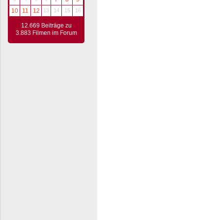
10
11
12
13
14
15
16
12.669 Beiträge zu
3.883 Filmen im Forum