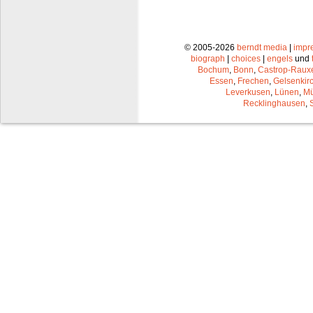
© 2005-2026
berndt media
|
impr
biograph
|
choices
|
engels
und
Bochum
,
Bonn
,
Castrop-Raux
Essen
,
Frechen
,
Gelsenkir
Leverkusen
,
Lünen
,
Mü
Recklinghausen
,