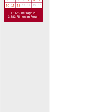
10
11
12
13
14
15
16
12.669 Beiträge zu
3.883 Filmen im Forum