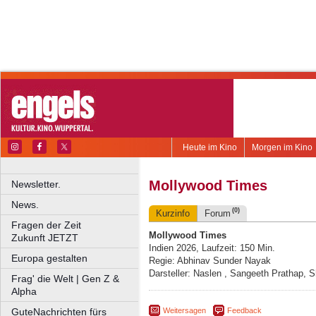
Heute im Kino
Morgen im Kino
Mollywood Times
Newsletter.
News.
(0)
Kurzinfo
Forum
Fragen der Zeit
Mollywood Times
Zukunft JETZT
Indien 2026, Laufzeit: 150 Min.
Europa gestalten
Regie: Abhinav Sunder Nayak
Darsteller: Naslen , Sangeeth Prathap, 
Frag' die Welt | Gen Z &
Alpha
Weitersagen
Feedback
GuteNachrichten fürs