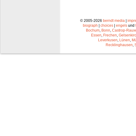
© 2005-2026
berndt media
|
impr
biograph
|
choices
|
engels
und
Bochum
,
Bonn
,
Castrop-Raux
Essen
,
Frechen
,
Gelsenkir
Leverkusen
,
Lünen
,
Mü
Recklinghausen
,