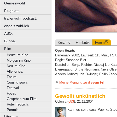
Gemeinwohl
Flugblatt.
trailer-ruhr podcast.
engels zahl-ich.
ABO.
Bühne.
(6)
Kurzinfo
Filmkritik
Forum
Film.
Open Hearts
Heute im Kino
Dänemark 2002, Laufzeit: 113 Min., FSK
Regie: Susanne Bier
Morgen im Kino
Darsteller: Sonja Richter, Nicolaj Lie K
Neu im Kino
Bjerregaard, Birthe Neumann, Niels Olsen
Alle Kinos.
Anders Nyborg, Ida Dwinger, Philip Za
Forum.
Meine Meinung zu diesem Film
Coming soon.
Festival.
Foyer.
Gewollt unkünstlich
Gespräch zum Film.
Colonia (
683
), 21.11.2004
Roter Teppich.
Kann es sein, dass Paprika Stee
Portrait.
Literatur.