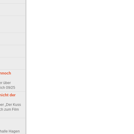
ennoch
er über
pich 09/25
nicht der
er „Der Kuss
ch zum Film
thalle Hagen