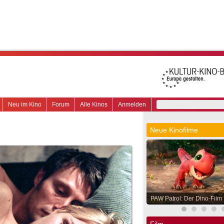
Neu im Kino
Forum
Alle Kinos
Anmelden
Neue Kinofilme
PAW Patrol: Der Dino-Film
Film.