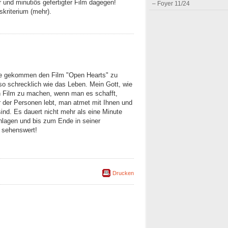
r und minutiös gefertigter Film dagegen!
– Foyer 11/24
skriterium (mehr).
Idee gekommen den Film "Open Hearts" zu
o schrecklich wie das Leben. Mein Gott, wie
en Film zu machen, wenn man es schafft,
 der Personen lebt, man atmet mit Ihnen und
ind. Es dauert nicht mehr als eine Minute
hlagen und bis zum Ende in seiner
t sehenswert!
Drucken