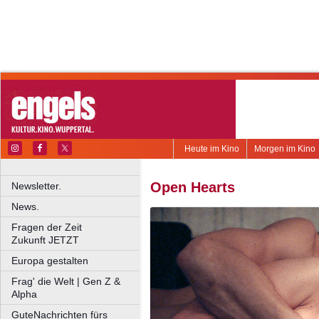
Heute im Kino
Morgen im Kino
Open Hearts
Newsletter.
News.
Fragen der Zeit
Zukunft JETZT
Europa gestalten
Frag' die Welt | Gen Z &
Alpha
GuteNachrichten fürs