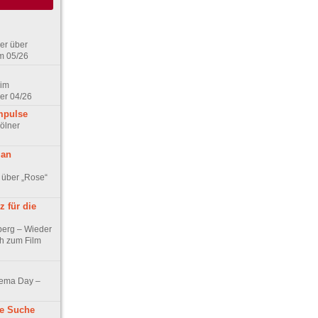
er über
m 05/26
 im
er 04/26
mpulse
ölner
 an
 über „Rose“
 für die
berg – Wieder
ch zum Film
nema Day –
ne Suche