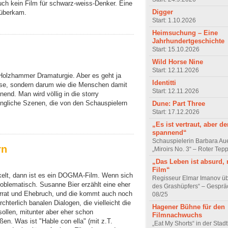
ch kein Film für schwarz-weiss-Denker. Eine
Digger
rüberkam.
Start: 1.10.2026
Heimsuchung – Eine
Jahrhundertgeschichte
Start: 15.10.2026
Wild Horse Nine
Start: 12.11.2026
 Holzhammer Dramaturgie. Aber es geht ja
Identitti
isse, sondern darum wie die Menschen damit
Start: 12.11.2026
nd. Man wird völlig in die storry
dingliche Szenen, die von den Schauspielern
Dune: Part Three
Start: 17.12.2026
„Es ist vertraut, aber d
spannend“
Schauspielerin Barbara Au
rn
„Miroirs No. 3“ – Roter Tep
„Das Leben ist absurd, 
Film“
elt, dann ist es ein DOGMA-Film. Wenn sich
Regisseur Elmar Imanov üb
 problematisch. Susanne Bier erzählt eine eher
des Grashüpfers“ – Gesprä
errat und Ehebruch, und die kommt auch noch
08/25
chterlich banalen Dialogen, die vielleicht die
Hagener Bühne für den
sollen, mitunter aber eher schon
Filmnachwuchs
en. Was ist "Hable con ella" (mit z.T.
„Eat My Shorts“ in der Stad