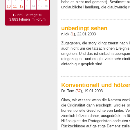
habe es nicht mal gemerkt). Bestimmt au
10
11
12
13
14
15
16
unglaubliche Handlung, die glaubwürdig 
12.669 Beiträge zu
3.883 Filmen im Forum
unbedingt sehen
n.ick (
1
), 22.01.2003
Zugegeben, die story klingt zuerst nach
auch nicht um die tatsächlichen Ereign
umgehen. Und das ist einfach superspanne
reingezogen...und es gibt viele sehr ein
einfach gut gespielt sind.
Konventionell und hölze
Dr. Tom (
57
), 19.01.2003
Okay, wir wissen: wenn die Kamera wack
die Originalität darin erschöpft, wird es
konventionelle Geschichte von Liebe, V
ziemlich hölzern daher, ausgedrückt in für
Hilflosigkeit der Protagonisten andeuten 
Rückschlüsse auf geistige Demenz zuließ