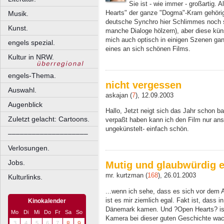
Sie ist - wie immer - großartig. 
Hearts" der ganze "Dogma"-Kram gehörig
Musik.
deutsche Synchro hier Schlimmes noch s
Kunst.
manche Dialoge hölzern), aber diese küns
mich auch optisch in einigen Szenen gan
engels spezial.
eines an sich schönen Films.
Kultur in NRW.
engels-Thema.
nicht vergessen
Auswahl.
askajan (
7
), 12.09.2003
Augenblick
Hallo, Jetzt neigt sich das Jahr schon 
Zuletzt gelacht: Cartoons.
verpaßt haben kann ich den Film nur ans
ungekünstelt- einfach schön.
––––––––––––––––––––
Verlosungen.
Jobs.
Mutig und glaubwürdig e
mr. kurtzman (
168
), 26.01.2003
Kulturlinks.
...wenn ich sehe, dass es sich vor dem
ist es mir ziemlich egal. Fakt ist, dass
Kinokalender
Dänemark kamen. Und ?Open Hearts? ist s
Mo
Di
Mi
Do
Fr
Sa
So
Kamera bei dieser guten Geschichte wacke
3
4
5
6
7
8
9