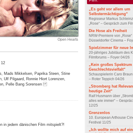
„Es geht vor allem um
Selbstermächtigung“
Regisseur Markus Schleinz
„Rose“ – Gespräch zum Fil
Die Hose als Freiheit
NRW-Premiere von „Rose“
Open Hearts
Düsseldorfer Cinema – Foy
Spielzimmer für neue I
20-jähriges Jubiläum des K
Filmforums – Foyer 04/26
 12
„Kein großes Spektrum
Geschlechtsvielfalt“
aas, Mads Mikkelsen, Paprika Steen, Stine
Schauspielerin Caro Braun
, Ulf Pilgaard, Ronnie Hiort Lorenzen,
– Roter Teppich 04/26
nden, Pelle Bang Sorensen
„Stromberg hat Relevanz
heutige Zeit“
Ralf Husmann über „Strom
alles wie immer“ – Gesprä
12/25
Grenzenlos
10. European Arthouse Ci
Festival 11/25
n in jedem dänischen Film mitspielt?!
„Ich wollte mich auf ei