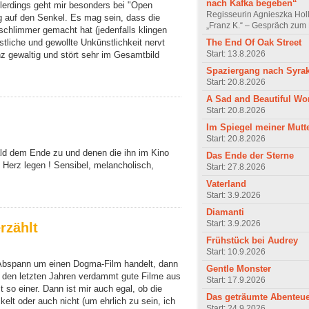
nach Kafka begeben“
Allerdings geht mir besonders bei "Open
Regisseurin Agnieszka Hol
 auf den Senkel. Es mag sein, dass die
„Franz K.“ – Gespräch zum 
chlimmer gemacht hat (jedenfalls klingen
The End Of Oak Street
tliche und gewollte Unkünstlichkeit nervt
Start: 13.8.2026
z gewaltig und stört sehr im Gesamtbild
Spaziergang nach Syra
Start: 20.8.2026
A Sad and Beautiful Wo
Start: 20.8.2026
Im Spiegel meiner Mutt
Start: 20.8.2026
bald dem Ende zu und denen die ihn im Kino
Das Ende der Sterne
 Herz legen ! Sensibel, melancholisch,
Start: 27.8.2026
Vaterland
Start: 3.9.2026
Diamanti
Start: 3.9.2026
rzählt
Frühstück bei Audrey
Start: 10.9.2026
 Abspann um einen Dogma-Film handelt, dann
Gentle Monster
 in den letzten Jahren verdammt gute Filme aus
Start: 17.9.2026
o einer. Dann ist mir auch egal, ob die
Das geträumte Abenteu
lt oder auch nicht (um ehrlich zu sein, ich
Start: 24.9.2026