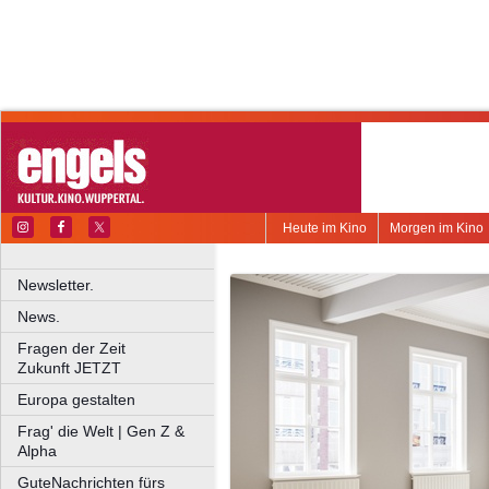
Heute im Kino
Morgen im Kino
Newsletter.
News.
Fragen der Zeit
Zukunft JETZT
Europa gestalten
Frag' die Welt | Gen Z &
Alpha
GuteNachrichten fürs