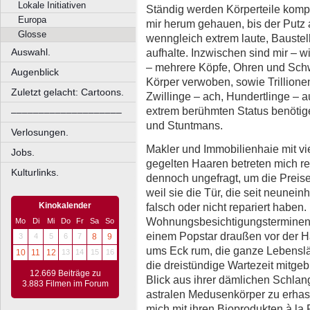
Lokale Initiativen
Ständig werden Körperteile kompl
Europa
mir herum gehauen, bis der Putz a
Glosse
wenngleich extrem laute, Bauste
aufhalte. Inzwischen sind mir – 
Auswahl.
– mehrere Köpfe, Ohren und Sc
Augenblick
Körper verwoben, sowie Trillion
Zuletzt gelacht: Cartoons.
Zwillinge – ach, Hundertlinge – 
extrem berühmten Status benötig
––––––––––––––––––––
und Stuntmans.
Verlosungen.
Makler und Immobilienhaie mit vi
Jobs.
gegelten Haaren betreten mich r
Kulturlinks.
dennoch ungefragt, um die Preise 
weil sie die Tür, die seit neunei
falsch oder nicht repariert haben.
Kinokalender
Wohnungsbesichtigungsterminen
Mo
Di
Mi
Do
Fr
Sa
So
einem Popstar draußen vor der Ha
3
4
5
6
7
8
9
ums Eck rum, die ganze Lebensläu
10
11
12
13
14
15
16
die dreistündige Wartezeit mitge
12.669 Beiträge zu
Blick aus ihrer dämlichen Schlan
3.883 Filmen im Forum
astralen Medusenkörper zu erhas
mich mit ihren Bioprodukten à l