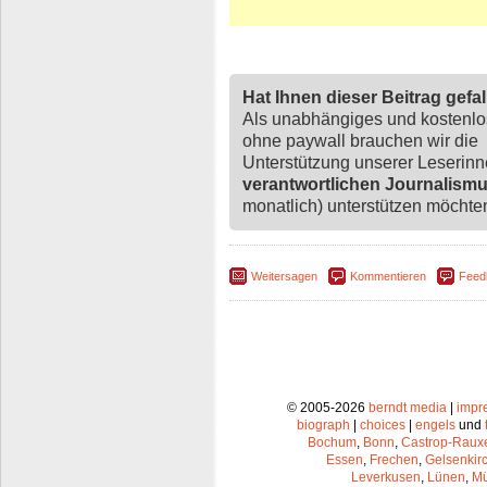
Hat Ihnen dieser Beitrag gefa
Als unabhängiges und kostenl
ohne paywall brauchen wir die
Unterstützung unserer Leserin
verantwortlichen Journalism
monatlich) unterstützen möchten,
Weitersagen
Kommentieren
Feed
© 2005-2026
berndt media
|
impr
biograph
|
choices
|
engels
und
Bochum
,
Bonn
,
Castrop-Raux
Essen
,
Frechen
,
Gelsenkir
Leverkusen
,
Lünen
,
Mü