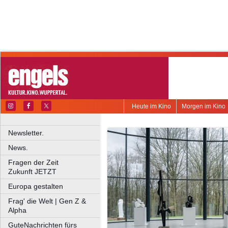
Heute im Kino
Morgen im Kino
Newsletter.
News.
Fragen der Zeit
Zukunft JETZT
Europa gestalten
Frag' die Welt | Gen Z &
Alpha
GuteNachrichten fürs