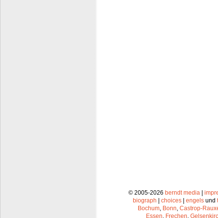
© 2005-2026
berndt media
|
impr
biograph
|
choices
|
engels
und
Bochum
,
Bonn
,
Castrop-Raux
Essen
,
Frechen
,
Gelsenkir